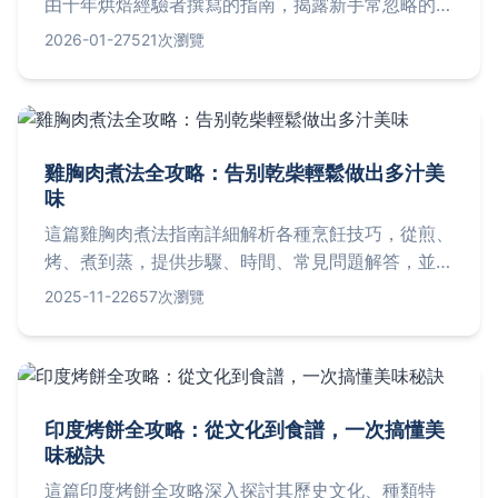
由十年烘焙經驗者撰寫的指南，揭露新手常忽略的關
鍵細節，提供黃金比例食譜、步驟圖解、常見失敗解
2026-01-27
521次瀏覽
決方案，並嚴選台北三家必訪店家資訊，讓你一次掌
握自製與品嚐的所有訣竅。
雞胸肉煮法全攻略：告别乾柴輕鬆做出多汁美
味
這篇雞胸肉煮法指南詳細解析各種烹飪技巧，從煎、
烤、煮到蒸，提供步驟、時間、常見問題解答，並分
享個人經驗與負面評價，幫助您解決雞胸肉乾柴問
2025-11-22
657次瀏覽
題，做出健康又美味的料理。適合新手和進階者，內
容實用且易學。
印度烤餅全攻略：從文化到食譜，一次搞懂美
味秘訣
這篇印度烤餅全攻略深入探討其歷史文化、種類特