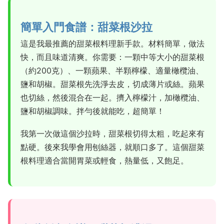
簡單入門食譜：甜菜根沙拉
這是我最推薦的甜菜根料理新手款。材料簡單，做法
快，而且味道清爽。你需要：一顆中等大小的甜菜根
（約200克）、一顆蘋果、半顆檸檬、適量橄欖油、
鹽和胡椒。甜菜根先洗淨去皮，切成薄片或絲。蘋果
也切絲，然後混合在一起。擠入檸檬汁，加橄欖油、
鹽和胡椒調味。拌勻後就能吃，超簡單！
我第一次做這個沙拉時，甜菜根切得太粗，吃起來有
點硬。後來我學會用刨絲器，就順口多了。這個甜菜
根料理適合當開胃菜或輕食，熱量低，又飽足。