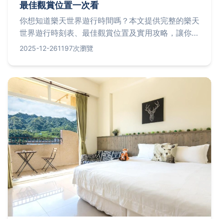
最佳觀賞位置一次看
你想知道樂天世界遊行時間嗎？本文提供完整的樂天
世界遊行時刻表、最佳觀賞位置及實用攻略，讓你輕
鬆規劃行程，不錯過任何精彩表演。還分享雨天備案
2025-12-26
1197次瀏覽
和季節限定遊行資訊，幫助你玩得盡興！