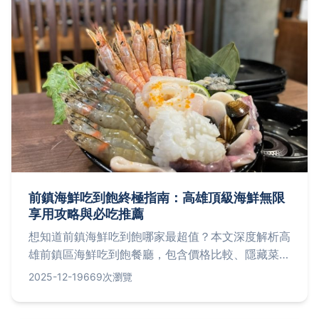
前鎮海鮮吃到飽終極指南：高雄頂級海鮮無限
享用攻略與必吃推薦
想知道前鎮海鮮吃到飽哪家最超值？本文深度解析高
雄前鎮區海鮮吃到飽餐廳，包含價格比較、隱藏菜
色、預約技巧，以及如何避免踩雷的實用建議，讓你
2025-12-19
669次瀏覽
輕鬆規劃海鮮饗宴。