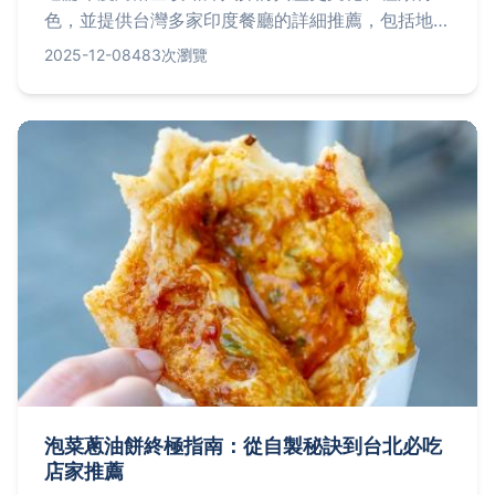
色，並提供台灣多家印度餐廳的詳細推薦，包括地
址、價格與營業時間。此外，分享簡單自製食譜與常
2025-12-08
483次瀏覽
見問題解答，幫助您無論在外用餐或在家料理都能享
受這道異國美食。內容實用，涵蓋所有您想知道的細
節。
泡菜蔥油餅終極指南：從自製秘訣到台北必吃
店家推薦