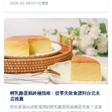
的魅力，從台北三家必訪名店的口味評比、不藏私的
2026-02-09
1017次瀏覽
家庭版食譜，到挑選完美蔥花麵包的三個關鍵技巧，
一次解決你所有的疑問。
輕乳酪蛋糕終極指南：從零失敗食譜到台北名
店推薦
想在家做出綿密濕潤的輕乳酪蛋糕卻總是失敗？這篇