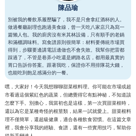
陳品瑜
別被我的餐飲系履歷騙了，我不是只會拿紅酒杯的人。
做過餐廳副理也跑過美食線，曾一天吃八家店只為寫一
篇懶人包。我的廚房沒有米其林設備，只有順手的老鍋
和滿櫃調味料。寫食譜原則很簡單：材料要傳統市場買
得到，步驟要邊講電話邊做也不會失敗。我幫你把雷都
踩過了，不管是巷弄小吃還是網路名店，都用最真實的
胃口告訴你答案。跟著我吃，保證你不用排隊花大錢，
也能吃到飽足感滿分的一餐。
嘿，大家好！今天我想聊聊甜菜根料理。你可能在市場或超
市看過這個紫紅色的蔬菜，但總覺得它有點神秘，不知道該
怎麼下手。別擔心，我當初也是這樣，第一次買甜菜根時，
還以為它是某種奇怪的根莖類，結果一試就愛上。甜菜根料
理不僅簡單，還超級健康，適合各種飲食習慣。在這篇文章
裡，我會分享我的經驗、食譜，還有一些實用技巧，幫助你
從新手變達人。