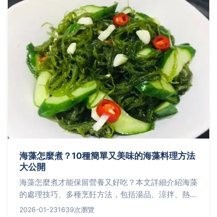
海藻怎麼煮？10種簡單又美味的海藻料理方法
大公開
海藻怎麼煮才能保留營養又好吃？本文詳細介紹海藻
的處理技巧、多種烹飪方法，包括湯品、涼拌、熱炒
等，並提供實用食譜與常見問題解答，讓你輕鬆成為
2026-01-23
1639次瀏覽