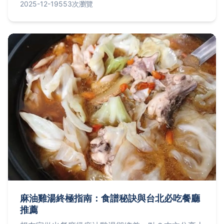
新甜點，帶你深入探索台南美食文化，並提供實用旅
2025-12-19
553次瀏覽
遊建議，讓你的美食之旅更完美。
麻油雞湯終極指南：食譜秘訣與台北必吃餐廳
推薦