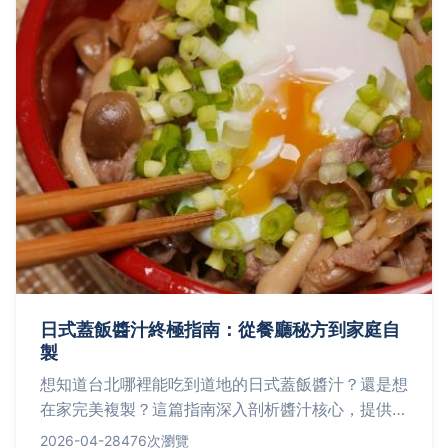
日式蓋飯醬汁終極指南：從餐廳秘方到家庭自
製
想知道台北哪裡能吃到道地的日式蓋飯醬汁？還是想
在家完美複製？這篇指南深入剖析醬汁核心，提供餐
廳實訪與精準配方，一次解決你的所有疑問。
2026-04-28
476次瀏覽