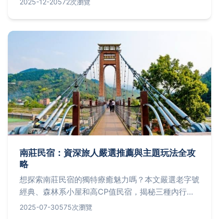
2025-12-20
572次瀏覽
還有實用問答解決你的所有疑問，讓你輕鬆規劃美食
之旅。
南莊民宿：資深旅人嚴選推薦與主題玩法全攻
略
想探索南莊民宿的獨特療癒魅力嗎？本文嚴選老字號
經典、森林系小屋和高CP值民宿，揭秘三種內行主
題玩法如懶人吃貨團、山林探險和療癒放空路線，還
2025-07-30
575次瀏覽
提供避雷指南、在地美食清單與常見問題解答，助您