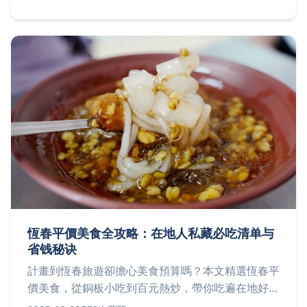
恆春平價美食全攻略：在地人私藏必吃清单与
省钱秘诀
計畫到恆春旅遊卻擔心美食預算嗎？本文精選恆春平
價美食，從銅板小吃到百元熱炒，帶你吃遍在地好味
道，省錢又滿足。探索恆春老街、市場隱藏版美食，