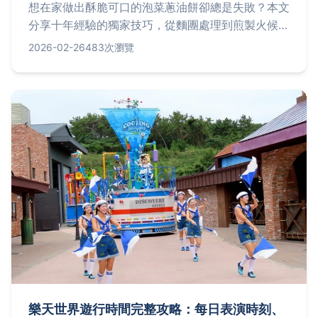
想在家做出酥脆可口的泡菜蔥油餅卻總是失敗？本文
分享十年經驗的獨家技巧，從麵團處理到煎製火候，
並實測三家台北人氣店家，提供地址、價格與營業時
2026-02-26
483次瀏覽
間，讓你一次掌握所有訣竅。
樂天世界遊行時間完整攻略：每日表演時刻、