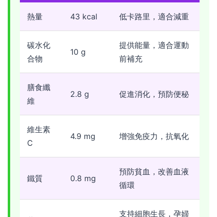
熱量
43 kcal
低卡路里，適合減重
碳水化
提供能量，適合運動
10 g
合物
前補充
膳食纖
2.8 g
促進消化，預防便秘
維
維生素
4.9 mg
增強免疫力，抗氧化
C
預防貧血，改善血液
鐵質
0.8 mg
循環
支持細胞生長，孕婦