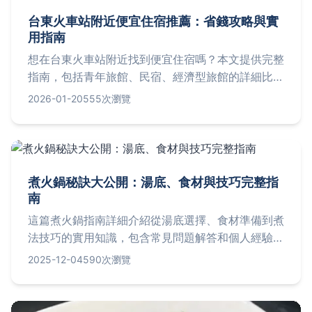
台東火車站附近便宜住宿推薦：省錢攻略與實
用指南
想在台東火車站附近找到便宜住宿嗎？本文提供完整
指南，包括青年旅館、民宿、經濟型旅館的詳細比
較、預算規劃技巧、常見問題解答，以及個人真實經
2026-01-20
555次瀏覽
驗分享，幫助你輕鬆省錢遊台東。
煮火鍋秘訣大公開：湯底、食材與技巧完整指
南
這篇煮火鍋指南詳細介紹從湯底選擇、食材準備到煮
法技巧的實用知識，包含常見問題解答和個人經驗分
享。無論是新手或老手，都能學會如何煮出美味火
2025-12-04
590次瀏覽
鍋，解決所有疑難雜症。