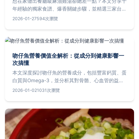
想在家做出餐廳級麻油雞湯卻總差一點？本文分享十
年經驗的獨家食譜、爆香關鍵步驟，並精選三家台北
高評價麻油雞湯店，附地址、價格與避坑建議，讓你
2026-01-27
594次瀏覽
暖身補氣一次滿足。
吻仔魚營養價值全解析：從成分到健康影響一
次搞懂
本文深度探討吻仔魚的營養成分，包括豐富鈣質、蛋
白質與Omega-3，並分析其對骨骼、心血管的益
處。提供實用食用指南、潛在風險提醒及常見問答，
2026-01-02
1031次瀏覽
幫助您聰明攝取吻仔魚營養，避開過量鈉與重金屬問
題。