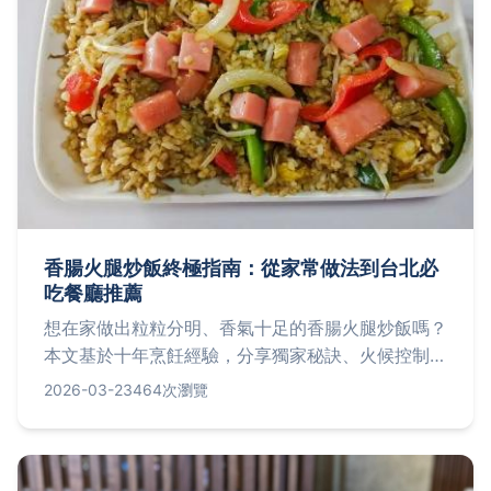
香腸火腿炒飯終極指南：從家常做法到台北必
吃餐廳推薦
想在家做出粒粒分明、香氣十足的香腸火腿炒飯嗎？
本文基於十年烹飪經驗，分享獨家秘訣、火候控制技
巧，並實測三家台北人氣店家，解決你從備料到上桌
2026-03-23
464次瀏覽
的所有疑問。