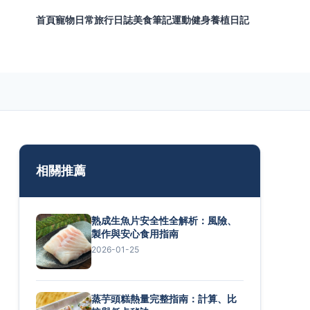
首頁
寵物日常
旅行日誌
美食筆記
運動健身
養植日記
相關推薦
熟成生魚片安全性全解析：風險、
製作與安心食用指南
2026-01-25
蒸芋頭糕熱量完整指南：計算、比