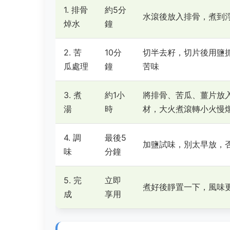
1. 排骨
約5分
水滾後放入排骨，煮到
焯水
鐘
2. 苦
10分
切半去籽，切片後用鹽
瓜處理
鐘
苦味
3. 煮
約1小
將排骨、苦瓜、薑片放
湯
時
材，大火煮滾轉小火慢
4. 調
最後5
加鹽試味，別太早放，
味
分鐘
5. 完
立即
煮好後靜置一下，風味
成
享用