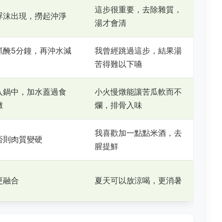
這步很重要，去除雜質，
浮沫出現，撈起沖淨
湯才會清
抓醃5分鐘，再沖水減
我曾經跳過這步，結果湯
苦得難以下嚥
入鍋中，加水蓋過食
小火慢燉能讓苦瓜軟而不
燉
爛，排骨入味
我喜歡加一點點米酒，去
否則肉質變硬
腥提鮮
更融合
夏天可以放涼喝，更消暑