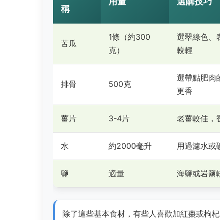
用量
選購技巧
稱
1條（約300
選翠綠色、
苦瓜
克）
較輕
選帶點肥肉
排骨
500克
更香
薑片
3-4片
老薑較佳，
水
約2000毫升
用過濾水或
鹽
適量
海鹽或岩鹽
除了這些基本食材，有些人喜歡加紅棗或枸杞