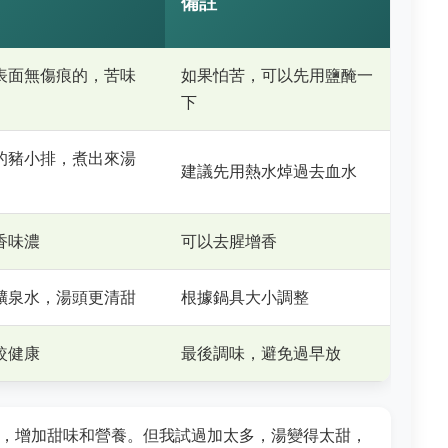
備註
表面無傷痕的，苦味
如果怕苦，可以先用鹽醃一
下
的豬小排，煮出來湯
建議先用熱水焯過去血水
香味濃
可以去腥增香
礦泉水，湯頭更清甜
根據鍋具大小調整
較健康
最後調味，避免過早放
，增加甜味和營養。但我試過加太多，湯變得太甜，