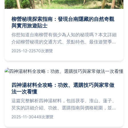
柳營秘境探索指南：發現台南隱藏的自然奇觀
與實用旅遊貼士
你想知道台南柳營有個少為人知的秘境嗎？本文詳細
介紹柳營秘境的交通方式、景點特色、最佳遊覽季節
和常見問題，提供實用貼士幫助你規劃完美旅程，避
2025-12-22
570次瀏覽
開人潮享受寧靜自然。
四神湯材料全攻略：功效、選購技巧與家常做
法一次看懂
這篇完整解析四神湯材料，包括茯苓、淮山、蓮子、
芡实的詳細介紹、功效、選購指南與價格範圍，並提
供簡單家常做法與常見問答。無論是養生新手還是老
2025-11-30
449次瀏覽
手，都能輕鬆掌握四神湯的實用知識，解決所有相關