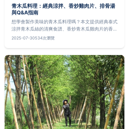
青木瓜料理：經典涼拌、香炒雞肉片、排骨湯
與Q&A指南
想學會製作美味的青木瓜料理嗎？本文提供經典泰式
涼拌青木瓜絲的清爽食譜、香炒青木瓜雞肉片的香氣
四溢做法，以及清甜青木瓜排骨湯的滋補秘訣，還有
2025-07-30
534次瀏覽
Q&A專區解答常見疑問，讓您輕鬆掌握多樣料理技
巧與知識。