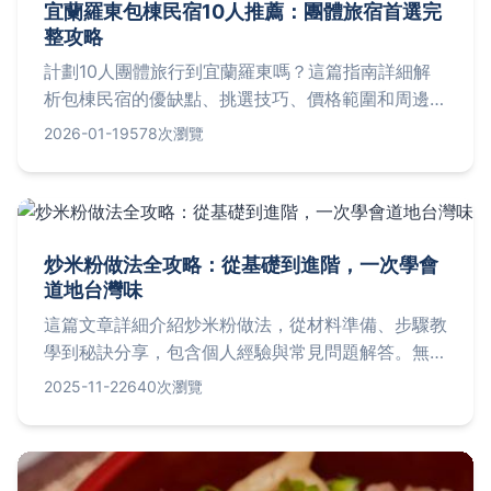
宜蘭羅東包棟民宿10人推薦：團體旅宿首選完
整攻略
計劃10人團體旅行到宜蘭羅東嗎？這篇指南詳細解
析包棟民宿的優缺點、挑選技巧、價格範圍和周邊景
點，從預訂到入住一站式解答您的疑問，助您輕鬆規
2026-01-19
578次瀏覽
劃完美旅程。
炒米粉做法全攻略：從基礎到進階，一次學會
道地台灣味
這篇文章詳細介紹炒米粉做法，從材料準備、步驟教
學到秘訣分享，包含個人經驗與常見問題解答。無論
是新手或老手，都能學會如何做出香Q美味的台灣炒
2025-11-22
640次瀏覽
米粉，解決常見失敗問題。