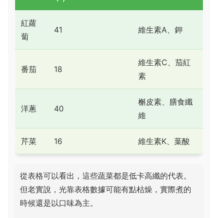
紅蘿
41
維生素A、鉀
蔔
維生素C、茄紅
番茄
18
素
槲皮素、膳食纖
洋蔥
40
維
芹菜
16
維生素K、葉酸
從表格可以看出，這些蔬菜都是低卡高纖的代表。
但老實說，光靠表格數據可能有點枯燥，實際煮的
時候還是以口味為主。