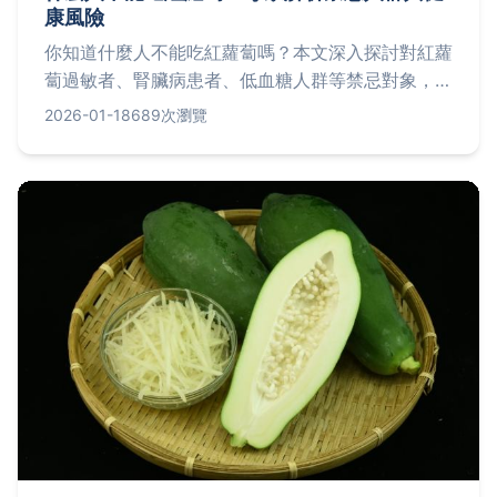
康風險
你知道什麼人不能吃紅蘿蔔嗎？本文深入探討對紅蘿
蔔過敏者、腎臟病患者、低血糖人群等禁忌對象，提
供科學依據與實用建議，幫助你避免健康風險，並解
2026-01-18
689次瀏覽
答常見疑問如孕婦能否食用或過量影響。