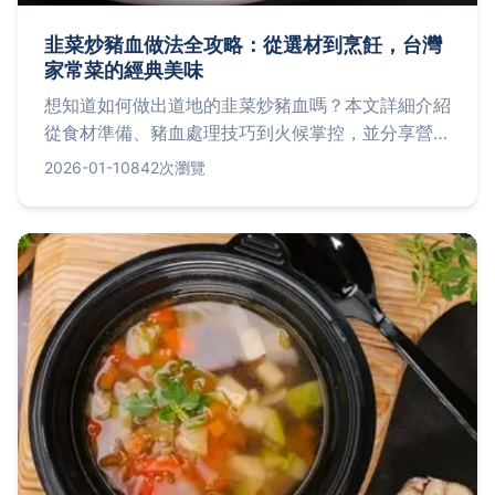
韭菜炒豬血做法全攻略：從選材到烹飪，台灣
家常菜的經典美味
想知道如何做出道地的韭菜炒豬血嗎？本文詳細介紹
從食材準備、豬血處理技巧到火候掌控，並分享營養
價值與常見問題，讓你輕鬆在家重現台灣古早味。
2026-01-10
842次瀏覽