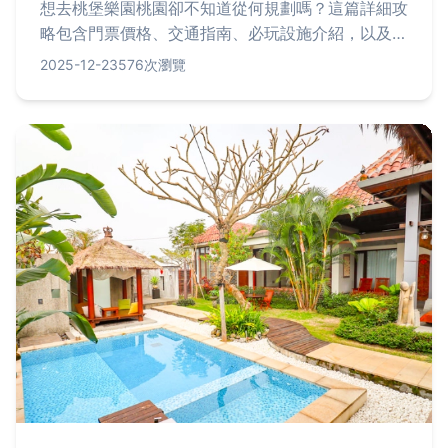
想去桃堡樂園桃園卻不知道從何規劃嗎？這篇詳細攻
略包含門票價格、交通指南、必玩設施介紹，以及隱
藏版玩法，讓你輕鬆規劃完美一日遊，省錢又盡興！
2025-12-23
576次瀏覽