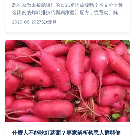
想在家做出餐廳級別的日式豬排蓋飯嗎？本文分享黃
金比例的炸豬排技巧與獨家醬汁配方，從選肉、醃
製、油炸到醬汁熬煮，一步步教你做出外皮酥脆、肉
2026-06-20
278次瀏覽
質多汁的完美豬排蓋飯，並解答常見失敗原因。
什麼人不能吃紅蘿蔔？專家解析禁忌人群與健