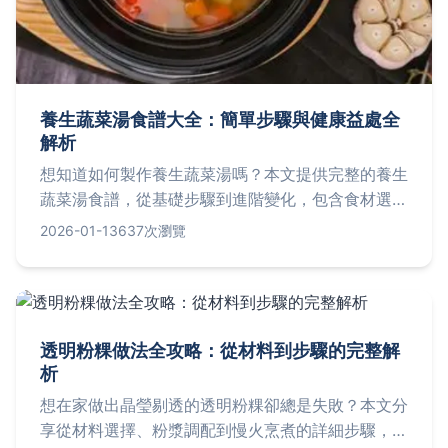
養生蔬菜湯食譜大全：簡單步驟與健康益處全
解析
想知道如何製作養生蔬菜湯嗎？本文提供完整的養生
蔬菜湯食譜，從基礎步驟到進階變化，包含食材選擇
技巧和健康益處分析，幫助你輕鬆煮出營養滿分的湯
2026-01-13
637次瀏覽
品。無論是新手或老手，都能找到實用建議和常見問
題解答。
透明粉粿做法全攻略：從材料到步驟的完整解
析
想在家做出晶瑩剔透的透明粉粿卻總是失敗？本文分
享從材料選擇、粉漿調配到慢火烹煮的詳細步驟，並