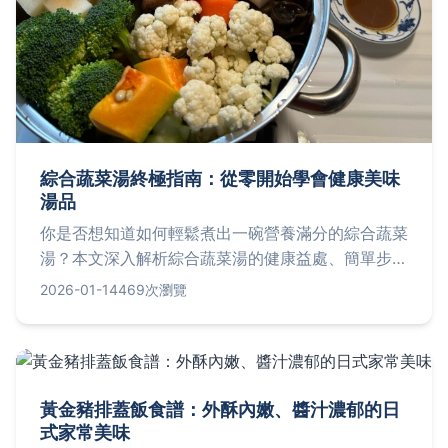
綜合蔬菜湯終極指南：從零開始學會健康美味
湯品
你是否想知道如何輕鬆煮出一碗營養滿分的綜合蔬菜
湯？本文深入解析綜合蔬菜湯的健康益處、簡單步
驟、常見問題與進階技巧，提供實用食譜和個人經驗
2026-01-14
469次瀏覽
分享，讓你享受自製湯品的樂趣。
黃金豬排蓋飯食譜：外酥內嫩、醬汁濃郁的日
式家常美味