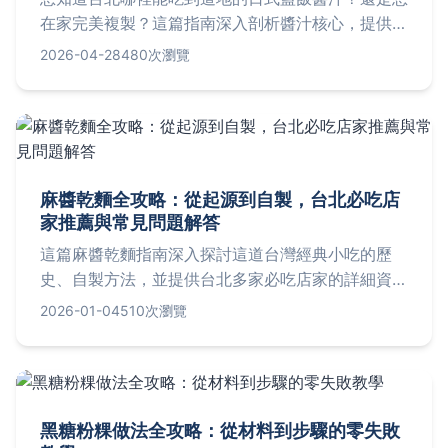
在家完美複製？這篇指南深入剖析醬汁核心，提供餐
廳實訪與精準配方，一次解決你的所有疑問。
2026-04-28
480次瀏覽
麻醬乾麵全攻略：從起源到自製，台北必吃店
家推薦與常見問題解答
這篇麻醬乾麵指南深入探討這道台灣經典小吃的歷
史、自製方法，並提供台北多家必吃店家的詳細資
訊，包括地址、價格、營業時間與評分。同時解答常
2026-01-04
510次瀏覽
見疑問，如熱量、與炸醬麵的區別等，幫助您全面了
解麻醬乾麵，無論是初學者還是老饕都能找到實用建
議。
黑糖粉粿做法全攻略：從材料到步驟的零失敗