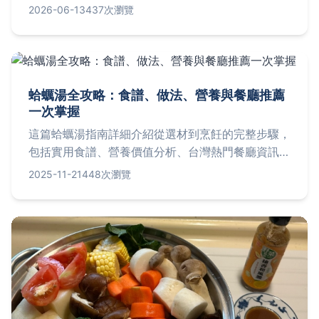
解決常見問題，讓你輕鬆重現台灣傳統甜點的美味與
2026-06-13
437次瀏覽
口感。
蛤蠣湯全攻略：食譜、做法、營養與餐廳推薦
一次掌握
這篇蛤蠣湯指南詳細介紹從選材到烹飪的完整步驟，
包括實用食譜、營養價值分析、台灣熱門餐廳資訊及
常見問題解答。無論您是想在家自煮鮮美蛤蠣湯，還
2025-11-21
448次瀏覽
是尋找優質外食選擇，都能從中獲得全面解答，解決
所有關於蛤蠣湯的疑問。