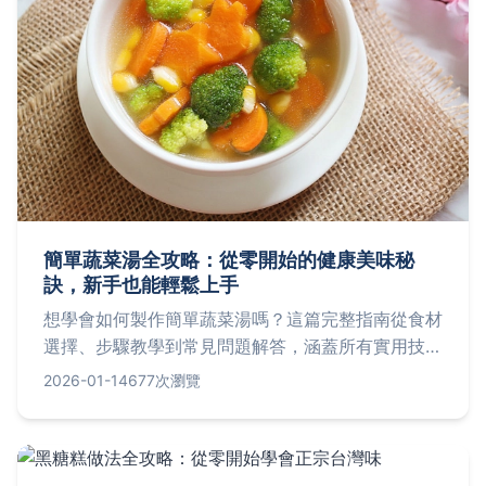
簡單蔬菜湯全攻略：從零開始的健康美味秘
訣，新手也能輕鬆上手
想學會如何製作簡單蔬菜湯嗎？這篇完整指南從食材
選擇、步驟教學到常見問題解答，涵蓋所有實用技
巧，讓你輕鬆煮出營養滿分的蔬菜湯，適合忙碌生活
2026-01-14
677次瀏覽
或健康飲食需求。