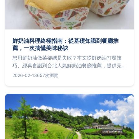
鮮奶油料理終極指南：從基礎知識到餐廳推
薦，一次搞懂美味秘訣
想用鮮奶油做菜卻總是失敗？本文從鮮奶油打發技
巧、經典食譜到台北人氣鮮奶油餐廳推薦，提供完整
攻略與常見問題解答，讓你輕鬆駕馭這款萬用食材。
2026-02-13
657次瀏覽