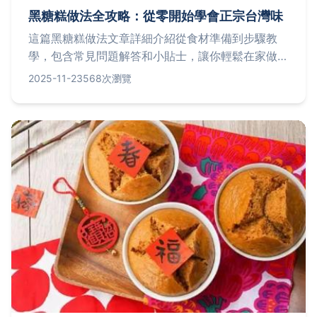
黑糖糕做法全攻略：從零開始學會正宗台灣味
這篇黑糖糕做法文章詳細介紹從食材準備到步驟教
學，包含常見問題解答和小貼士，讓你輕鬆在家做出
Q彈美味的台灣黑糖糕。無論新手或老手，都能找到
2025-11-23
568次瀏覽
實用技巧和個人經驗分享，解決所有製作疑難。