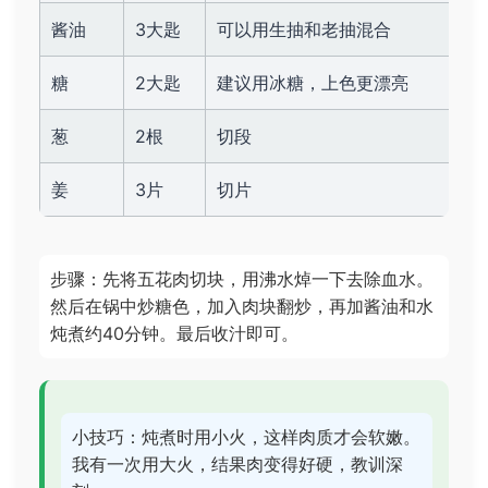
酱油
3大匙
可以用生抽和老抽混合
糖
2大匙
建议用冰糖，上色更漂亮
葱
2根
切段
姜
3片
切片
步骤：先将五花肉切块，用沸水焯一下去除血水。
然后在锅中炒糖色，加入肉块翻炒，再加酱油和水
炖煮约40分钟。最后收汁即可。
小技巧：炖煮时用小火，这样肉质才会软嫩。
我有一次用大火，结果肉变得好硬，教训深