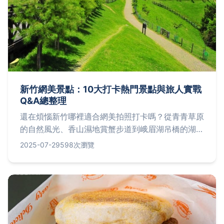
新竹網美景點：10大打卡熱門景點與旅人實戰
Q&A總整理
還在煩惱新竹哪裡適合網美拍照打卡嗎？從青青草原
的自然風光、香山濕地賞蟹步道到峨眉湖吊橋的湖
景，還有南寮魚鱗天梯、青蛙石天空步道等十大必訪
2025-07-29
598次瀏覽
亮點，加上香山沙丘豎琴橋、眷村博物館懷舊風情、
豆腐岩奇景及山上人家森林農場，最後透過Q&A分
享實用經驗談，助你輕鬆規劃一日遊行程，捕捉最美
瞬間！