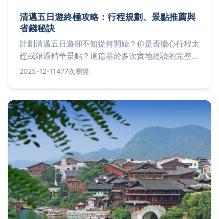
清邁五日遊終極攻略：行程規劃、景點推薦與
省錢秘訣
計劃清邁五日遊卻不知從何開始？你是否擔心行程太
趕或錯過精華景點？這篇基於多次實地經驗的完整攻
略，提供五天詳細行程、必訪景點如素貼山和古城寺
2025-12-11
477次瀏覽
廟、當地美食推薦、預算控制和交通指南，幫助你輕
鬆規劃泰北之旅，避免踩雷。