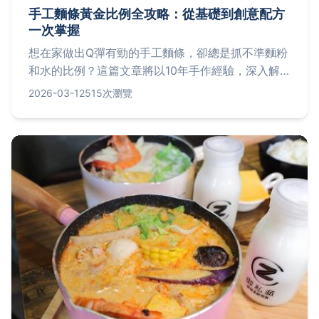
手工麵條黃金比例全攻略：從基礎到創意配方
一次掌握
想在家做出Q彈有勁的手工麵條，卻總是抓不準麵粉
和水的比例？這篇文章將以10年手作經驗，深入解
析麵條製作的黃金比例核心，從基礎水麵比、鹽與蛋
2026-03-12
515次瀏覽
的微妙影響，到拉麵、刀削麵等專屬配方，並揭露新
手最常忽略的3個失敗關鍵，讓你一次掌握所有秘
訣。