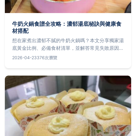
牛奶火鍋食譜全攻略：濃郁湯底秘訣與健康食
材搭配
想在家煮出濃郁不膩的牛奶火鍋嗎？本文分享獨家湯
底黃金比例、必備食材清單，並解答常見失敗原因，
讓你輕鬆複製餐廳級美味。
2026-04-23
376次瀏覽