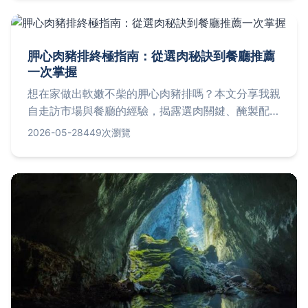
胛心肉豬排終極指南：從選肉秘訣到餐廳推薦
一次掌握
想在家做出軟嫩不柴的胛心肉豬排嗎？本文分享我親
自走訪市場與餐廳的經驗，揭露選肉關鍵、醃製配
方，並推薦台北三家高評價胛心肉豬排店家，附上地
2026-05-28
449次瀏覽
址與價格，讓你輕鬆複製美味或外出品嚐。