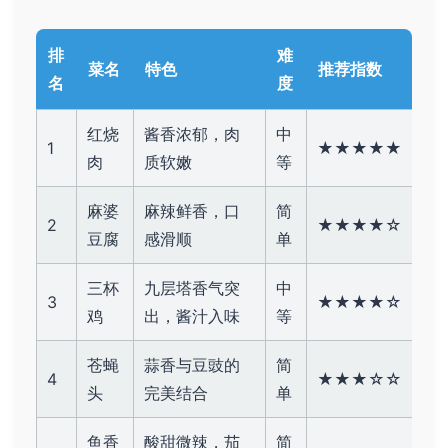
排
难
菜名
特色
推荐指数
名
度
红烧
酱香浓郁，肉
中
1
★★★★★
肉
质软嫩
等
麻婆
麻辣鲜香，口
简
2
★★★★☆
豆腐
感滑顺
单
三杯
九层塔香气突
中
3
★★★★☆
鸡
出，酱汁入味
等
苍蝇
蒜香与豆豉的
简
4
★★★☆☆
头
完美结合
单
鱼香
酸甜微辣，茄
简