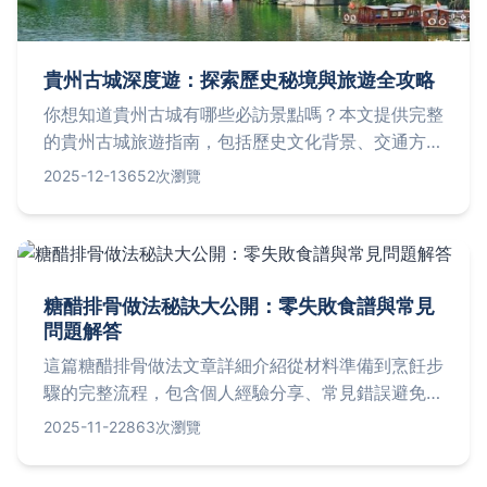
貴州古城深度遊：探索歷史秘境與旅遊全攻略
你想知道貴州古城有哪些必訪景點嗎？本文提供完整
的貴州古城旅遊指南，包括歷史文化背景、交通方
式、門票資訊、最佳旅遊季節和實用貼士，幫助你規
2025-12-13
652次瀏覽
劃一趟難忘的貴州古城之旅。
糖醋排骨做法秘訣大公開：零失敗食譜與常見
問題解答
這篇糖醋排骨做法文章詳細介紹從材料準備到烹飪步
驟的完整流程，包含個人經驗分享、常見錯誤避免技
巧和實用問答。無論是新手或老手，都能學會如何做
2025-11-22
863次瀏覽
出外酥內嫩的經典糖醋排骨，並解決火候控制、醬料
比例等疑難雜症。內容基於實際烹飪心得，提供接地