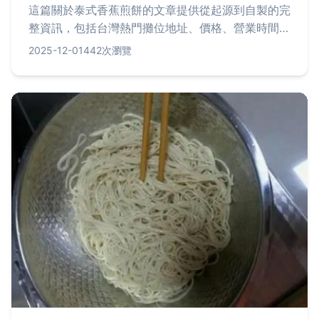
這篇關於泰式香蕉煎餅的文章提供從起源到自製的完
整資訊，包括台灣熱門攤位地址、價格、營業時間，
以及常見問題解答。無論你是想品嚐還是學習製作，
2025-12-01
442次瀏覽
都能找到實用指南，幫助你輕鬆享受這道泰國街頭美
食。內容涵蓋歷史背景、詳細步驟、熱門地點推薦和
實用技巧，解決所有潛在疑問。