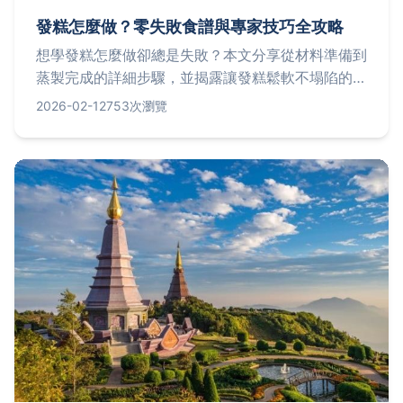
發糕怎麼做？零失敗食譜與專家技巧全攻略
想學發糕怎麼做卻總是失敗？本文分享從材料準備到
蒸製完成的詳細步驟，並揭露讓發糕鬆軟不塌陷的關
鍵秘訣，讓你一次成功做出完美發糕。
2026-02-12
753次瀏覽