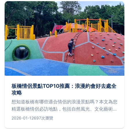
氣的建議，讓你輕鬆上手。
板橋情侶景點TOP10推薦：浪漫約會好去處全
攻略
想知道板橋有哪些適合情侶的浪漫景點嗎？本文為您
精選板橋情侶必訪地點，包括自然風光、文化藝術和
美食推薦，幫助您規劃完美約會行程，從預算控制到
2026-01-12
697次瀏覽
交通安排，解決所有約會難題。