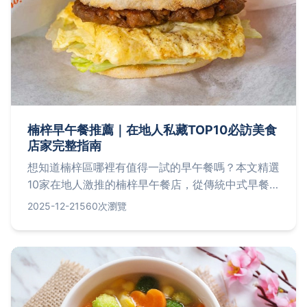
楠梓早午餐推薦｜在地人私藏TOP10必訪美食
店家完整指南
想知道楠梓區哪裡有值得一試的早午餐嗎？本文精選
10家在地人激推的楠梓早午餐店，從傳統中式早餐
到西式Brunch應有盡有，完整收錄營業時間、招牌
2025-12-21
560次瀏覽
菜色與真實評價，幫你找到最適合的早餐選擇！