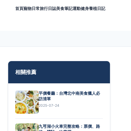
首頁
寵物日常
旅行日誌
美食筆記
運動健身
養植日記
相關推薦
平價餐廳：台灣北中南美食獵人必
訪清單
2025-07-24
九芎湖小火車完整攻略：票價、路