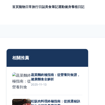
首頁
寵物日常
旅行日誌
美食筆記
運動健身
養植日記
相關推薦
蔬菜麵終極指南：從營養到食譜，
健康麵食全解析
2025-11-13
松阪肉料理終極指南：從挑選秘訣