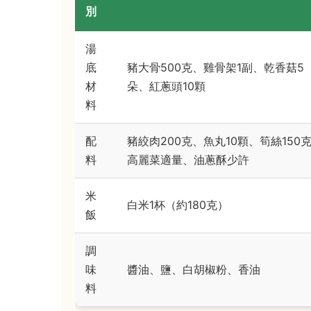
別
湯
底
豬大骨500克、雞骨架1副、乾香菇5
材
朵、紅蔥頭10顆
料
配
豬絞肉200克、魚丸10顆、筍絲150
料
高麗菜適量、油蔥酥少許
米
白米1杯（約180克）
飯
調
味
醬油、鹽、白胡椒粉、香油
料