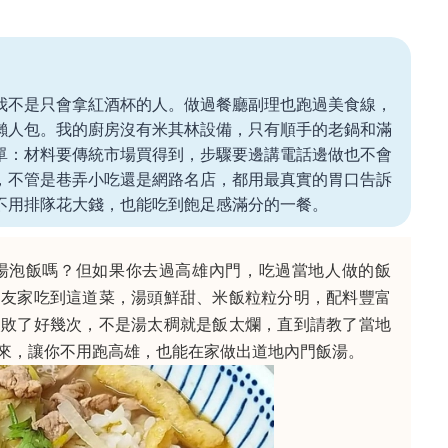
我不是只會拿紅酒杯的人。做過餐廳副理也跑過美食線，
懶人包。我的廚房沒有米其林設備，只有順手的老鍋和滿
單：材料要傳統市場買得到，步驟要邊講電話邊做也不會
，不管是巷弄小吃還是網路名店，都用最真實的胃口告訴
不用排隊花大錢，也能吃到飽足感滿分的一餐。
湯泡飯嗎？但如果你去過高雄內門，吃過當地人做的飯
朋友家吃到這道菜，湯頭鮮甜、米飯粒粒分明，配料豐富
失敗了好幾次，不是湯太稠就是飯太爛，直到請教了當地
來，讓你不用跑高雄，也能在家做出道地內門飯湯。