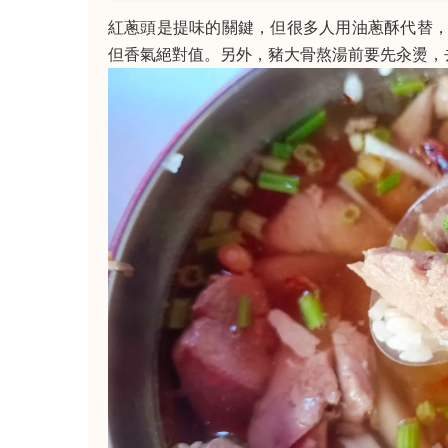
紅蔥頭是提味的關鍵，但很多人用油蔥酥代替
但香氣絕對值。另外，豬大骨熬湯前要先汆燙，