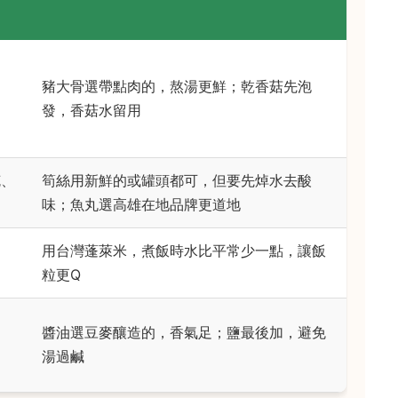
豬大骨選帶點肉的，熬湯更鮮；乾香菇先泡
發，香菇水留用
克、
筍絲用新鮮的或罐頭都可，但要先焯水去酸
味；魚丸選高雄在地品牌更道地
用台灣蓬萊米，煮飯時水比平常少一點，讓飯
粒更Q
醬油選豆麥釀造的，香氣足；鹽最後加，避免
湯過鹹