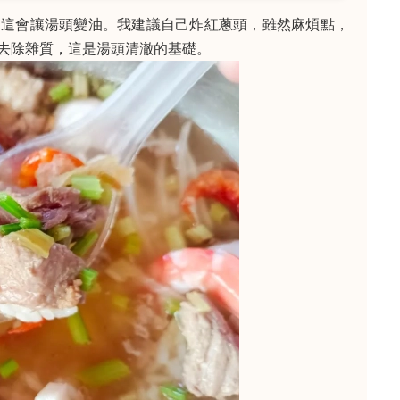
，這會讓湯頭變油。我建議自己炸紅蔥頭，雖然麻煩點，
去除雜質，這是湯頭清澈的基礎。