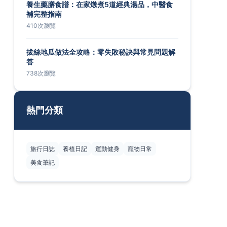
養生藥膳食譜：在家燉煮5道經典湯品，中醫食
補完整指南
410次瀏覽
拔絲地瓜做法全攻略：零失敗秘訣與常見問題解
答
738次瀏覽
熱門分類
旅行日誌
養植日記
運動健身
寵物日常
美食筆記