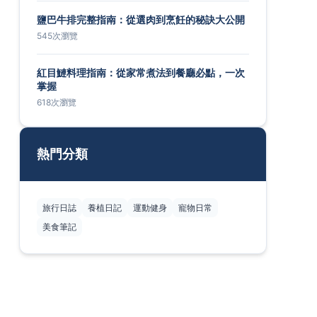
鹽巴牛排完整指南：從選肉到烹飪的秘訣大公開
545次瀏覽
紅目鰱料理指南：從家常煮法到餐廳必點，一次
掌握
618次瀏覽
熱門分類
旅行日誌
養植日記
運動健身
寵物日常
美食筆記