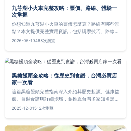
九芎湖小火車完整攻略：票價、路線、體驗一
次掌握
你想知道九芎湖小火車的票價怎麼算？路線有哪些景
點？本文提供完整實用資訊，包括購票技巧、路線解
析、親子體驗心得，以及常見問題解答，幫助你規劃
2026-05-19
468次瀏覽
完美旅程。
黑糖饅頭全攻略：從歷史到食譜，台灣必買店
家一次看
這篇黑糖饅頭完整指南深入介紹其歷史起源、健康益
處、自製食譜與詳細步驟，並推薦台灣多家知名黑糖
饅頭店家，包含地址、價格、營業時間與特色。文中
2025-12-01
512次瀏覽
還提供常見問題解答與實用挑選技巧，幫助你從新手
變專家，享受這款台灣經典點心。