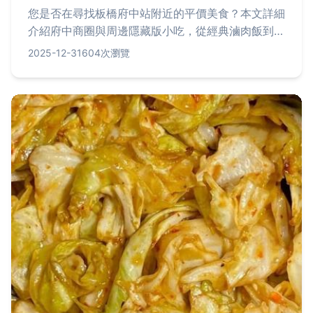
您是否在尋找板橋府中站附近的平價美食？本文詳細
介紹府中商圈與周邊隱藏版小吃，從經典滷肉飯到創
意甜品，提供價格實惠的必吃清單，並分享在地人的
2025-12-31
604次瀏覽
省錢用餐技巧，讓您用銅板價享受美味旅程。