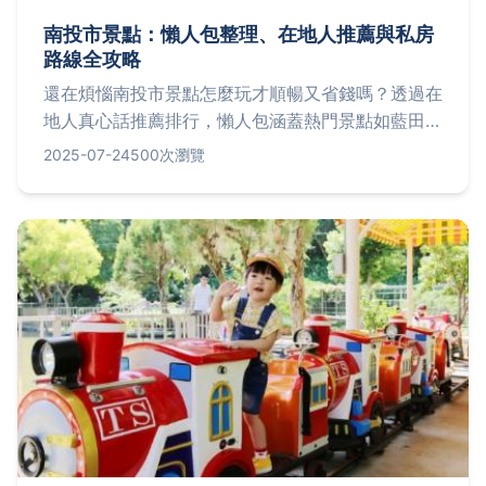
南投市景點：懶人包整理、在地人推薦與私房
路線全攻略
還在煩惱南投市景點怎麼玩才順暢又省錢嗎？透過在
地人真心話推薦排行，懶人包涵蓋熱門景點如藍田書
院、天空之橋，並分享省錢小撇步、交通實用建議、
2025-07-24
500次瀏覽
私房一日或二日行程規劃。還有出發前必備清單與
Q&A解答，讓你輕鬆享受南投深度旅遊體驗。