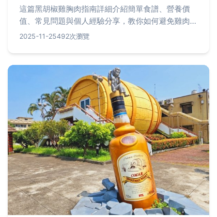
這篇黑胡椒雞胸肉指南詳細介紹簡單食譜、營養價
值、常見問題與個人經驗分享，教你如何避免雞肉乾
柴，並融入實用技巧和問答，適合健身愛好者與家庭
2025-11-25
492次瀏覽
烹飪新手。內容包含步驟解析、食材選擇與烹飪比較
表，幫助你輕鬆做出多汁美味的黑胡椒雞胸肉。