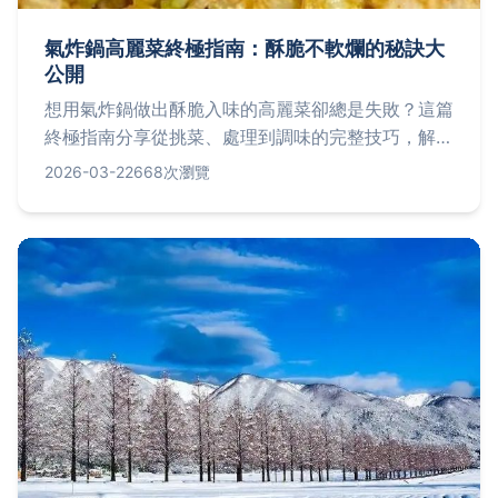
氣炸鍋高麗菜終極指南：酥脆不軟爛的秘訣大
公開
想用氣炸鍋做出酥脆入味的高麗菜卻總是失敗？這篇
終極指南分享從挑菜、處理到調味的完整技巧，解決
高麗菜出水、調味不均等常見問題，讓你輕鬆端出媲
2026-03-22
668次瀏覽
美餐廳的爽脆口感。