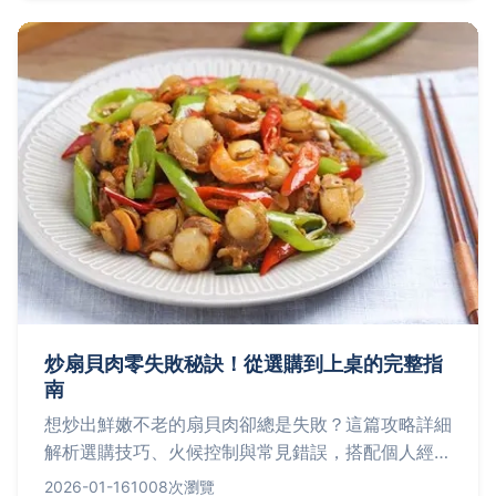
炒扇貝肉零失敗秘訣！從選購到上桌的完整指
南
想炒出鮮嫩不老的扇貝肉卻總是失敗？這篇攻略詳細
解析選購技巧、火候控制與常見錯誤，搭配個人經驗
分享，讓你輕鬆端出餐廳級美味。
2026-01-16
1008次瀏覽