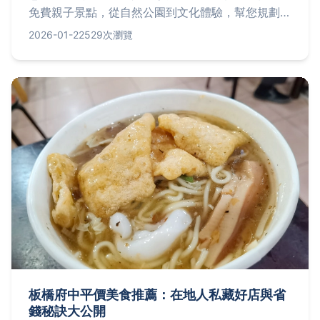
免費親子景點，從自然公園到文化體驗，幫您規劃省
錢又好玩的一日遊。包含實用交通建議、適合年齡層
2026-01-22
529次瀏覽
分析，以及隱藏版景點分享，讓親子旅遊更輕鬆。
板橋府中平價美食推薦：在地人私藏好店與省
錢秘訣大公開