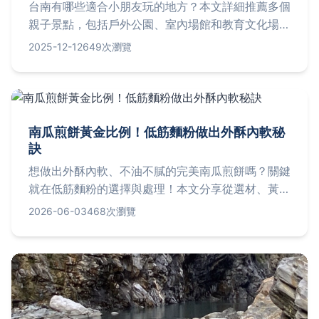
台南有哪些適合小朋友玩的地方？本文詳細推薦多個
親子景點，包括戶外公園、室內場館和教育文化場
所，提供年齡建議、交通方式和實用貼士，幫助家長
2025-12-12
649次瀏覽
輕鬆規劃行程，讓孩子玩得開心又安全。
南瓜煎餅黃金比例！低筋麵粉做出外酥內軟秘
訣
想做出外酥內軟、不油不膩的完美南瓜煎餅嗎？關鍵
就在低筋麵粉的選擇與處理！本文分享從選材、黃金
比例到煎製技巧的完整攻略，並破解新手最常失敗的
2026-06-03
468次瀏覽
三大地雷，讓你一次就成功。