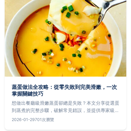
蒸蛋做法全攻略：從零失敗到完美滑嫩，一次
掌握關鍵技巧
想做出餐廳級滑嫩蒸蛋卻總是失敗？本文分享從選蛋
到蒸煮的完整步驟，破解常見錯誤，並提供專家級秘
訣，讓你輕鬆在家複製完美口感。
2026-01-29
701次瀏覽