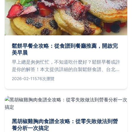
鬆餅早餐全攻略：從食譜到餐廳推薦，開啟完
美早晨
早上總是匆匆忙忙，不知道吃什麼好？鬆餅早餐或許
是你的解答！本文提供詳細的自製鬆餅食譜、台北熱
門鬆餅店實地評比，以及如何搭配出營養滿分的早餐
2026-02-11
576次瀏覽
組合，讓你輕鬆享受美好早晨。從基礎技巧到進階變
化，一次解決所有疑惑。
黑胡椒雞胸肉食譜全攻略：從零失敗做法到營
養分析一次搞定