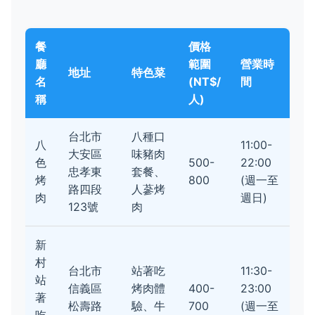
餐
價格
廳
範圍
營業時
地址
特色菜
名
(NT$/
間
稱
人)
台北市
八種口
八
11:00-
大安區
味豬肉
色
500-
22:00
忠孝東
套餐、
烤
800
(週一至
路四段
人蔘烤
肉
週日)
123號
肉
新
村
台北市
站著吃
11:30-
站
信義區
烤肉體
400-
23:00
著
松壽路
驗、牛
700
(週一至