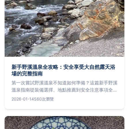
新手野溪溫泉全攻略：安全享受大自然露天浴
場的完整指南
第一次嘗試野溪溫泉不知道如何準備？這篇新手野溪
溫泉指南從裝備選擇、地點推薦到安全注意事項全面
解析，讓你輕鬆享受大自然露天浴場的樂趣，避開所
2026-01-14
560次瀏覽
有新手容易犯的錯誤。