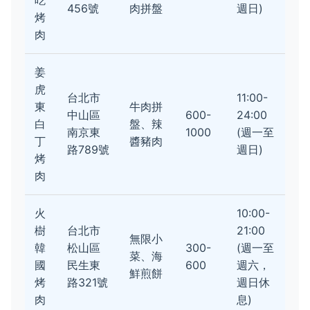
吃
456號
肉拼盤
週日)
烤
肉
姜
虎
台北市
11:00-
東
牛肉拼
中山區
600-
24:00
白
盤、辣
南京東
1000
(週一至
丁
醬豬肉
路789號
週日)
烤
肉
火
10:00-
樹
台北市
21:00
無限小
韓
松山區
300-
(週一至
菜、海
國
民生東
600
週六，
鮮煎餅
烤
路321號
週日休
肉
息)