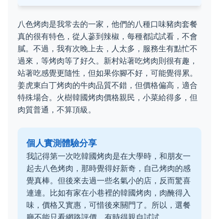
八色烤肉是我常去的一家，他們的八種口味豬肉套餐
真的很有特色，從人蔘到辣椒，每種都試試看，不會
膩。不過，我有次晚上去，人太多，服務生有點忙不
過來，等烤肉等了好久。新村站著吃烤肉則很有趣，
站著吃感覺更隨性，但如果你腳不好，可能覺得累。
姜虎東白丁烤肉的牛肉品質不錯，但價格偏高，適合
特殊場合。火樹韓國烤肉價格親民，小菜給得多，但
肉質普通，不算頂級。
個人實測體驗分享
我記得第一次吃韓國烤肉是在大學時，和朋友一
起去八色烤肉，那時覺得好新奇，自己烤肉的感
覺真棒。但後來去過一些名氣小的店，反而驚喜
連連。比如有家在小巷裡的韓國烤肉，肉醃得入
味，價格又實惠，可惜後來關門了。所以，選餐
廳不能只看網路評價，有時得親自試試。