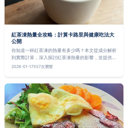
紅茶凍熱量全攻略：計算卡路里與健康吃法大
公開
你知道一杯紅茶凍的熱量有多少嗎？本文從成分解析
到實際計算，深入探討紅茶凍熱量的影響，並提供低
卡版食譜和健康建議，幫助你享受甜點無負擔。
2026-01-17
557次瀏覽