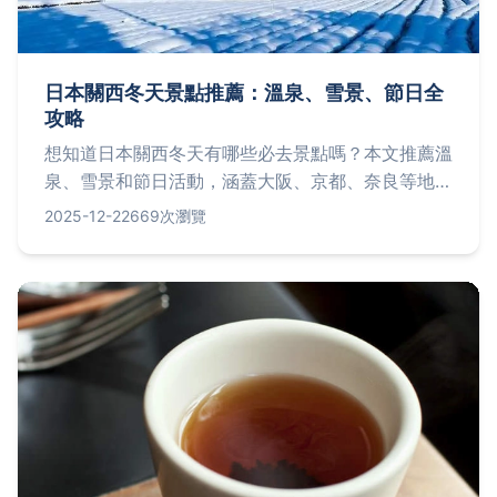
日本關西冬天景點推薦：溫泉、雪景、節日全
攻略
想知道日本關西冬天有哪些必去景點嗎？本文推薦溫
泉、雪景和節日活動，涵蓋大阪、京都、奈良等地，
提供交通、住宿實用資訊，幫助你規劃完美冬季之
2025-12-22
669次瀏覽
旅。從避開人潮秘訣到美食體驗，一次解決所有疑
問！