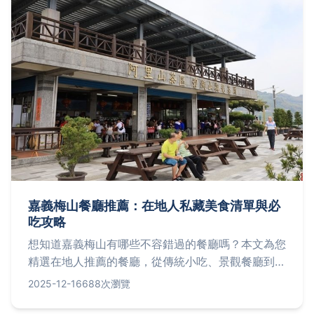
嘉義梅山餐廳推薦：在地人私藏美食清單與必
吃攻略
想知道嘉義梅山有哪些不容錯過的餐廳嗎？本文為您
精選在地人推薦的餐廳，從傳統小吃、景觀餐廳到特
色風味餐，包含詳細評比、個人體驗與實用資訊，幫
2025-12-16
688次瀏覽
助您輕鬆規劃美食之旅。