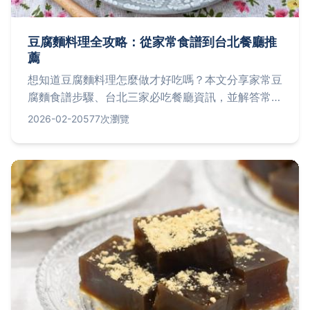
豆腐麵料理全攻略：從家常食譜到台北餐廳推
薦
想知道豆腐麵料理怎麼做才好吃嗎？本文分享家常豆
腐麵食譜步驟、台北三家必吃餐廳資訊，並解答常見
問題，讓你輕鬆享受健康美味的豆腐麵。
2026-02-20
577次瀏覽