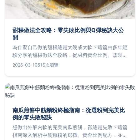
甜粿做法全攻略：零失敗比例與Q彈秘訣大公
開
為什麼自己做的甜粿總是太硬或太軟？這篇由多年經
驗分享的甜粿做法全攻略，從材料黃金比例、蒸製關
鍵步驟到新手常犯錯誤一次解析，讓你輕鬆做出Q彈
2026-03-10
516次瀏覽
不黏牙的完美傳統甜粿。
南瓜煎餅中筋麵粉終極指南：從選粉到完美比
例的零失敗秘訣
想做出外酥內軟的完美南瓜煎餅，卻總是失敗？這篇
指南深入解析中筋麵粉的選擇、黃金比例配方，並分