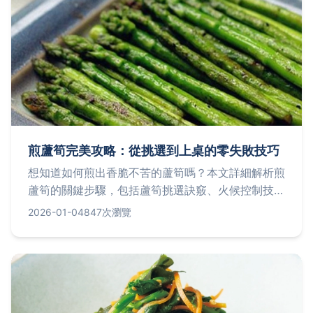
煎蘆筍完美攻略：從挑選到上桌的零失敗技巧
想知道如何煎出香脆不苦的蘆筍嗎？本文詳細解析煎
蘆筍的關鍵步驟，包括蘆筍挑選訣竅、火候控制技
巧、常見錯誤避免，並分享多種創意食譜，讓你輕鬆
2026-01-04
847次瀏覽
在家做出餐廳級美味。