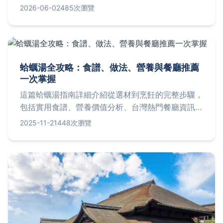
享連老師傅都不一定告訴你的攪拌秘訣，讓你第一次
2026-06-02
485次瀏覽
做就成功。
蛤蠣湯全攻略：食譜、做法、營養與餐廳推薦
一次掌握
這篇蛤蠣湯指南詳細介紹從選材到烹飪的完整步驟，
包括實用食譜、營養價值分析、台灣熱門餐廳資訊及
常見問題解答。無論您是想在家自煮鮮美蛤蠣湯，還
2025-11-21
448次瀏覽
是尋找優質外食選擇，都能從中獲得全面解答，解決
所有關於蛤蠣湯的疑問。