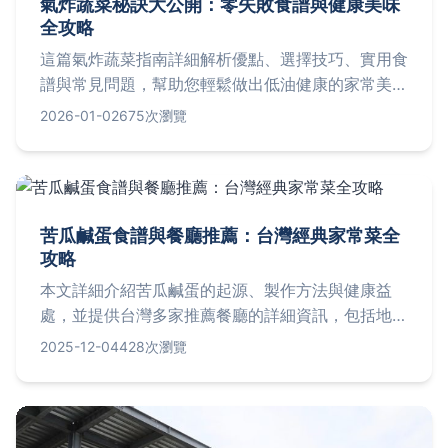
氣炸蔬菜秘訣大公開：零失敗食譜與健康美味
全攻略
這篇氣炸蔬菜指南詳細解析優點、選擇技巧、實用食
譜與常見問題，幫助您輕鬆做出低油健康的家常美
味。從蔬菜準備到烹飪時間控制，一應俱全，讓您愛
2026-01-02
675次瀏覽
上氣炸料理的便利與營養。
苦瓜鹹蛋食譜與餐廳推薦：台灣經典家常菜全
攻略
本文詳細介紹苦瓜鹹蛋的起源、製作方法與健康益
處，並提供台灣多家推薦餐廳的詳細資訊，包括地
址、價格與營業時間。同時解答常見問題，幫助您從
2025-12-04
428次瀏覽
選材到烹飪輕鬆掌握這道美味菜餚。