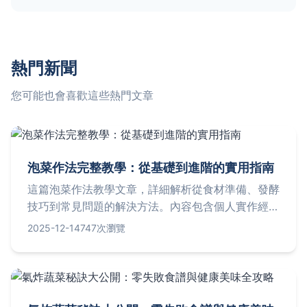
熱門新聞
您可能也會喜歡這些熱門文章
泡菜作法完整教學：從基礎到進階的實用指南
這篇泡菜作法教學文章，詳細解析從食材準備、發酵
技巧到常見問題的解決方法。內容包含個人實作經
驗、失敗案例分享，以及不同泡菜變體的比較表格。
2025-12-14
747次瀏覽
無論你是初學者還是想精進技術，都能找到實用資
訊，幫助你輕鬆做出美味泡菜。文章還解答了如泡菜
為什麼發霉、保存期限等疑問，提供全方位指導。