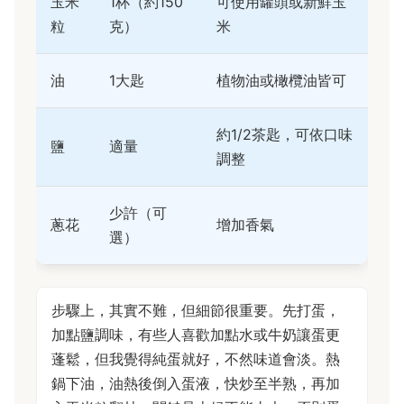
玉米
1杯（約150
可使用罐頭或新鮮玉
粒
克）
米
油
1大匙
植物油或橄欖油皆可
約1/2茶匙，可依口味
鹽
適量
調整
少許（可
蔥花
增加香氣
選）
步驟上，其實不難，但細節很重要。先打蛋，
加點鹽調味，有些人喜歡加點水或牛奶讓蛋更
蓬鬆，但我覺得純蛋就好，不然味道會淡。熱
鍋下油，油熱後倒入蛋液，快炒至半熟，再加