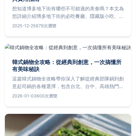
想知道博多地下街有哪些不可錯過的美食嗎？本文為
您詳細介紹博多地下街的必吃餐廳、隱藏版小吃、用
餐貼士和常見問題，從拉面到甜點一網打盡，幫助您
2025-12-25
679次瀏覽
規劃完美的美食之旅。
韓式鍋物全攻略：從經典到創意，一次搞懂所
有美味秘訣
這篇韓式鍋物全攻略帶你深入了解從經典部隊鍋到創
意起司鍋的各種選擇，包含台北、台中、高雄熱門店
家推薦、價格、營業時間，以及DIY在家煮的秘訣。
2026-01-03
600次瀏覽
解決你所有關於韓式鍋物的疑問，讓你輕鬆享受道地
韓風美味。