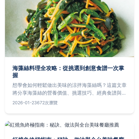
海藻絲料理全攻略：從挑選到創意食譜一次掌
握
想學會如何輕鬆做出美味的涼拌海藻絲嗎？這篇文章
將分享海藻絲的營養價值、挑選技巧、經典食譜與創
意變化，並解答常見疑問，幫助你從新手變達人，享
2026-01-23
672次瀏覽
受健康又美味的飲食生活。