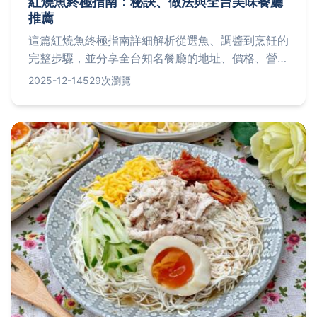
紅燒魚終極指南：秘訣、做法與全台美味餐廳
推薦
這篇紅燒魚終極指南詳細解析從選魚、調醬到烹飪的
完整步驟，並分享全台知名餐廳的地址、價格、營業
時間與評價。我們還回答常見問題，如『紅燒魚用什
2025-12-14
529次瀏覽
么魚最好？』、『醬汁如何調配？』，並融入個人烹
飪經驗與小貼士，幫助你輕鬆掌握這道經典台灣菜，
無論在家自煮或外出品嚐都能完美體驗。