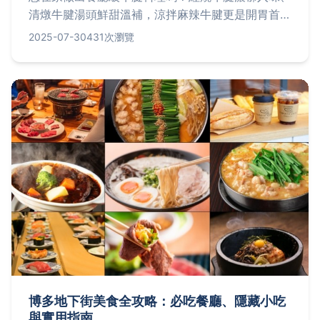
清燉牛腱湯頭鮮甜溫補，涼拌麻辣牛腱更是開胃首
選！本篇完整解析三種超人氣牛腱烹調秘訣，從紅燒
2025-07-30
431次瀏覽
燉煮技巧、清湯火候掌控到麻辣醬汁調配，step by
step教你輕鬆駕馭牛腱各部位，無論家常菜或宴客
菜都能驚豔全場，立刻收藏解鎖牛腱料理大全！
博多地下街美食全攻略：必吃餐廳、隱藏小吃
與實用指南