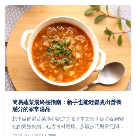
簡易蔬菜湯終極指南：新手也能輕鬆煮出營養
滿分的家常湯品
想學做簡易蔬菜湯卻總是失敗？本文分享從基礎到變
化的完整食譜，包含食材選擇、步驟技巧與常見問題
解答，讓你一次搞定這道省錢又健康的湯品，適合忙
2026-01-13
661次瀏覽