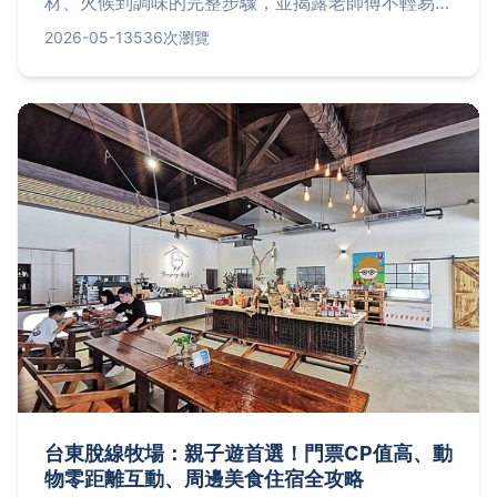
材、火候到調味的完整步驟，並揭露老師傅不輕易傳
授的私房秘訣，讓你輕鬆避開苦澀地雷，煮出暖心又
2026-05-13
536次瀏覽
暖胃的極品雞酒。
台東脫線牧場：親子遊首選！門票CP值高、動
物零距離互動、周邊美食住宿全攻略