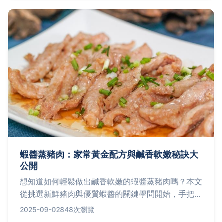
蝦醬蒸豬肉：家常黃金配方與鹹香軟嫩秘訣大
公開
想知道如何輕鬆做出鹹香軟嫩的蝦醬蒸豬肉嗎？本文
從挑選新鮮豬肉與優質蝦醬的關鍵學問開始，手把手
公開家常黃金配方與軟嫩秘訣，教你如何華麗變身創
2025-09-02
848次瀏覽
意菜色，並透過快問快答解決常見疑問，讓你一次掌