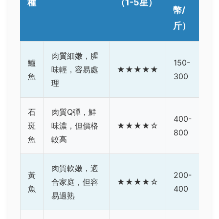
種
（1-5星）
幣/
斤）
肉質細嫩，腥
鱸
150-
味輕，容易處
★★★★★
魚
300
理
石
肉質Q彈，鮮
400-
斑
味濃，但價格
★★★★☆
800
魚
較高
肉質軟嫩，適
黃
200-
合家庭，但容
★★★★☆
魚
400
易過熟