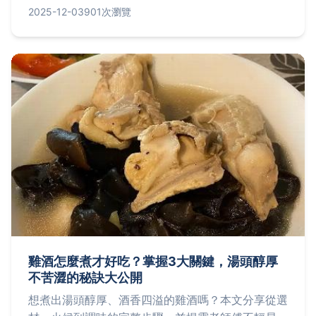
選擇、常見失敗原因與解決方案，並分享個人經驗與
2025-12-03
901次瀏覽
實用問答，幫助你從新手變專家。無論是家常料理或
宴客菜，都能輕鬆上手。
雞酒怎麼煮才好吃？掌握3大關鍵，湯頭醇厚
不苦澀的秘訣大公開
想煮出湯頭醇厚、酒香四溢的雞酒嗎？本文分享從選