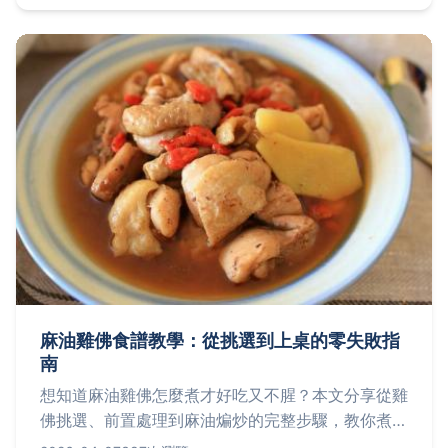
握美味精髓！
麻油雞佛食譜教學：從挑選到上桌的零失敗指
南
想知道麻油雞佛怎麼煮才好吃又不腥？本文分享從雞
佛挑選、前置處理到麻油煸炒的完整步驟，教你煮出
餐廳級濃郁香醇的麻油雞佛，暖心又暖胃！