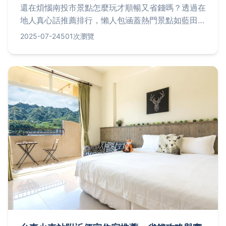
還在煩惱南投市景點怎麼玩才順暢又省錢嗎？透過在
地人真心話推薦排行，懶人包涵蓋熱門景點如藍田書
院、天空之橋，並分享省錢小撇步、交通實用建議、
2025-07-24
501次瀏覽
私房一日或二日行程規劃。還有出發前必備清單與
Q&A解答，讓你輕鬆享受南投深度旅遊體驗。