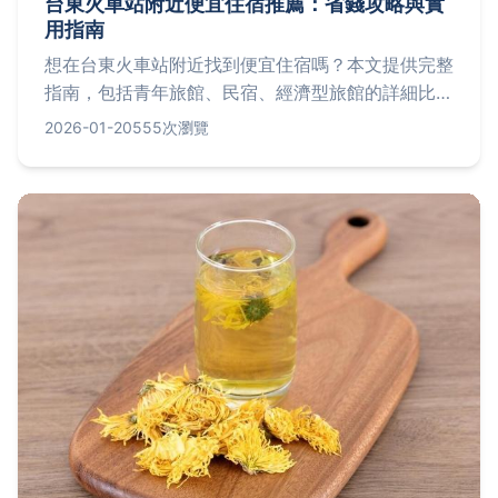
台東火車站附近便宜住宿推薦：省錢攻略與實
用指南
想在台東火車站附近找到便宜住宿嗎？本文提供完整
指南，包括青年旅館、民宿、經濟型旅館的詳細比
較、預算規劃技巧、常見問題解答，以及個人真實經
2026-01-20
555次瀏覽
驗分享，幫助你輕鬆省錢遊台東。