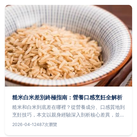
糙米白米差別終極指南：營養口感烹飪全解析
糙米和白米到底差在哪裡？從營養成分、口感質地到
烹飪技巧，本文以親身經驗深入剖析核心差異，並解
答常見迷思，幫助你根據健康需求做出最適合的選
2026-04-12
487次瀏覽
擇。