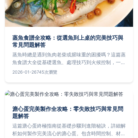
蒸魚食譜全攻略：從選魚到上桌的完美技巧與
常見問題解答
蒸魚時總是遇到魚肉老柴或腥味重的困擾嗎？這篇蒸
魚食譜大全從基礎選魚、處理技巧到火候控制，一步
步教你如何蒸出鮮嫩多汁的完美魚料理。內容包括多
2026-01-26
745次瀏覽
種經典食譜如清蒸鱸魚和豆豉蒸魚，並詳細解答蒸魚
時間、去腥方法等常見疑問，適合廚房新手與老手參
考，讓你輕鬆掌握蒸魚的藝術。
溏心蛋完美製作全攻略：零失敗技巧與常見問
題解答
這篇溏心蛋終極指南從基礎步驟到進階秘訣，詳細解
析如何製作完美流心的溏心蛋。包含時間控制、材料