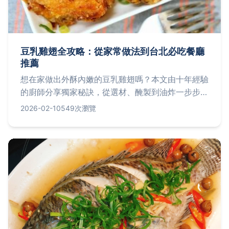
豆乳雞翅全攻略：從家常做法到台北必吃餐廳
推薦
想在家做出外酥內嫩的豆乳雞翅嗎？本文由十年經驗
的廚師分享獨家秘訣，從選材、醃製到油炸一步步解
析，並嚴選台北五家人氣餐廳，提供地址、價格與營
2026-02-10
549次瀏覽
業時間，讓你輕鬆享受台灣道地美味。