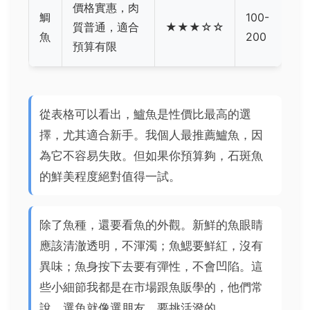
價格實惠，肉
鯛
100-
質普通，適合
★★★☆☆
魚
200
預算有限
從表格可以看出，鱸魚是性價比最高的選
擇，尤其適合新手。我個人最推薦鱸魚，因
為它不容易失敗。但如果你預算夠，石斑魚
的鮮美程度絕對值得一試。
除了魚種，還要看魚的外觀。新鮮的魚眼睛
應該清澈透明，不渾濁；魚鰓要鮮紅，沒有
異味；魚身按下去要有彈性，不會凹陷。這
些小細節我都是在市場跟魚販學的，他們常
說，選魚就像選朋友，要挑活潑的。