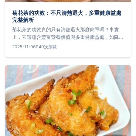
菊花茶的功效：不只清熱退火，多重健康益處
完整解析
菊花茶的功效真的只有清熱退火那麼簡單嗎？事實
上，它還蘊含豐富營養價值與多重健康益處，如降血
壓輔助，但需注意禁忌事項如體質虛寒者應謹慎飲
2025-11-06
940次瀏覽
用。掌握正確沖泡方式與適當時機，能提升風味與效
果，避免潛在風險，讓您的日常飲品發揮最大健康效
益。