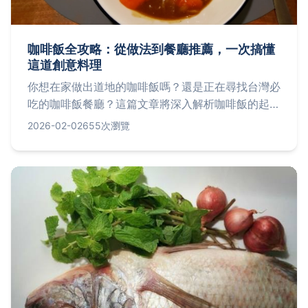
咖啡飯全攻略：從做法到餐廳推薦，一次搞懂
這道創意料理
你想在家做出道地的咖啡飯嗎？還是正在尋找台灣必
吃的咖啡飯餐廳？這篇文章將深入解析咖啡飯的起
源、自製步驟，並推薦多家高評價餐廳，包括地址、
2026-02-02
655次瀏覽
價格與點餐秘訣，讓你輕鬆享受這道獨特美食。