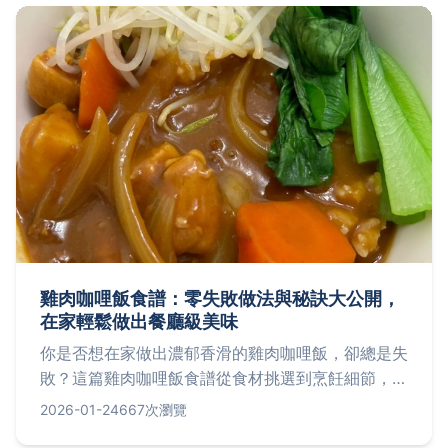
雞肉咖哩飯食譜：零失敗做法與秘訣大公開，
在家輕鬆做出餐廳級美味
你是否想在家做出濃郁香滑的雞肉咖哩飯，卻總是失
敗？這篇雞肉咖哩飯食譜從食材挑選到烹飪細節，一
步步教你如何避免常見錯誤，並分享讓咖哩更美味的
2026-01-24
667次瀏覽
獨家技巧。無論是新手或廚房老手，都能找到實用解