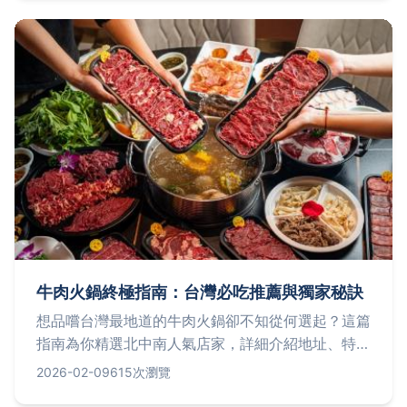
答，快速端出令人驚豔的料理。
牛肉火鍋終極指南：台灣必吃推薦與獨家秘訣
想品嚐台灣最地道的牛肉火鍋卻不知從何選起？這篇
指南為你精選北中南人氣店家，詳細介紹地址、特色
菜與價格，並分享在家也能煮出專業級牛肉火鍋的獨
2026-02-09
615次瀏覽
家技巧，從湯底熬製到肉品選擇一應俱全，更解答常