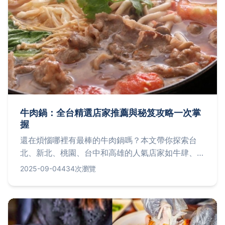
牛肉鍋：全台精選店家推薦與秘笈攻略一次掌
握
還在煩惱哪裡有最棒的牛肉鍋嗎？本文帶你探索台
北、新北、桃園、台中和高雄的人氣店家如牛肆、鼎
王和老四川，並揭秘私房沾醬秘笈、牛肉部位挑選技
2025-09-04
434次瀏覽
巧、煮鍋細節及價格平衡術，讓你輕鬆找到夢幻美
味，快來解鎖你的牛肉鍋體驗吧！