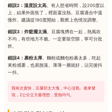
錯誤2：溫度設太高
。有人想省時間，設200度以
上，結果外面焦了，裡面還沒熱。豆腐適合中溫
慢炸。建議從180度開始，觀察上色情況調整。
錯誤3：炸籃擺太滿
。豆腐塊擠在一起，熱風吹
不均，有些地方不脆。一定要留空隙，寧可分批
炸。
錯誤4：裹粉太厚
。麵粉或麵包粉裹太多，吃起
來粉感重，也易脫落。薄薄一層就好，沾完後抖
一抖。
我有次貪快，豆腐切太大塊，中心沒熟。後來發
現，2公分立方最理想，受熱均勻。