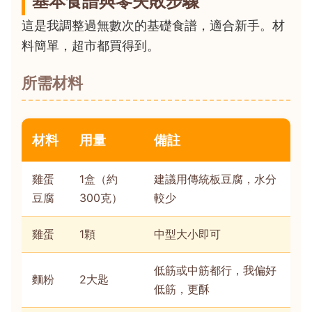
基本食譜與零失敗步驟
這是我調整過無數次的基礎食譜，適合新手。材
料簡單，超市都買得到。
所需材料
材料
用量
備註
雞蛋
1盒（約
建議用傳統板豆腐，水分
豆腐
300克）
較少
雞蛋
1顆
中型大小即可
低筋或中筋都行，我偏好
麵粉
2大匙
低筋，更酥