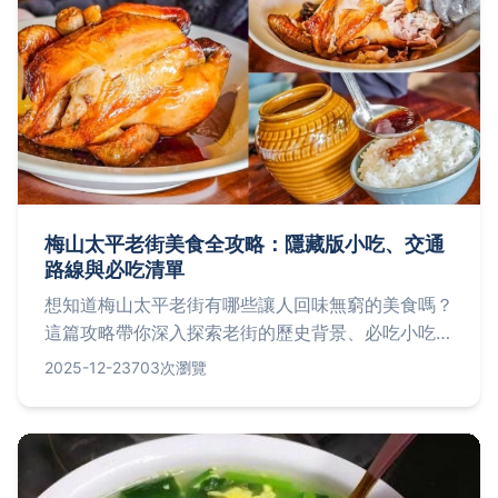
梅山太平老街美食全攻略：隱藏版小吃、交通
路線與必吃清單
想知道梅山太平老街有哪些讓人回味無窮的美食嗎？
這篇攻略帶你深入探索老街的歷史背景、必吃小吃排
行榜、交通指南，以及在地人私藏推薦，解決你的所
2025-12-23
703次瀏覽
有疑問，讓你的美食之旅更完美。