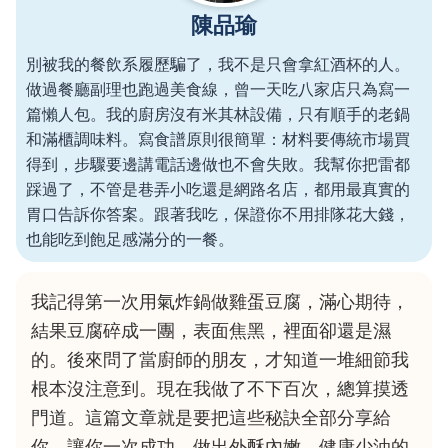
陳品瑜
別被我的餐飲系履歷騙了，我不是只會拿紅酒杯的人。
做過餐廳副理也跑過美食線，曾一天吃八家店只為寫一
篇懶人包。我的廚房沒有米其林設備，只有順手的老鍋
和滿櫃調味料。寫食譜原則很簡單：材料要傳統市場買
得到，步驟要邊講電話邊做也不會失敗。我幫你把雷都
踩過了，不管是巷弄小吃還是網路名店，都用最真實的
胃口告訴你答案。跟著我吃，保證你不用排隊花大錢，
也能吃到飽足感滿分的一餐。
我記得第一次用氣炸鍋做雞蛋豆腐，滿心期待，
結果豆腐碎成一團，表面焦黑，裡面卻還是濕
的。後來問了當廚師的朋友，才知道一堆細節我
根本沒注意到。現在我做了不下百次，總算摸透
門道。這篇文章就是要把這些秘訣全部分享給
你，讓你一次成功，做出外酥內嫩、健康少油的