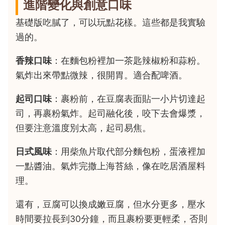
進階變化與創意口味
基礎版吃膩了，可以玩點花樣。這些都是我實驗
過的。
香辣口味
：在麵包粉裡加一茶匙辣椒粉和蒜粉。
氣炸出來帶點微辣，很開胃。適合配啤酒。
起司口味
：裹粉前，在豆腐表面貼一小片切達起
司，再裹粉氣炸。起司融化後，咬下去會爆漿，
但要注意溫度別太高，起司易焦。
日式風味
：用柴魚片取代部分麵包粉，蛋液裡加
一點醬油。氣炸完撒上海苔絲，像在吃居酒屋料
理。
還有，豆腐可以換成嫩豆腐，但水分更多，壓水
時間要拉長到30分鐘，而且裹粉要更輕柔，否則