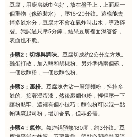
豆腐，用廚房紙巾包好，放在盤子上，上面壓一
個重物（像碗裝水），壓15-20分鐘。這樣能去
掉多餘水分，豆腐才不會在氣炸時出水，導致碎
裂。我試過只壓5分鐘，結果豆腐裡面濕答答，
表面也不脆。
步驟2：切塊與調味
。豆腐切成約2公分立方塊。
雞蛋打散，加入鹽和胡椒粉。另外準備兩個碗，
一個放麵粉，一個放麵包粉。
步驟3：裹粉
。豆腐塊先沾一層薄麵粉，抖掉多
餘的。接著浸蛋液，然後裹麵包粉，輕輕壓一下
讓粉黏牢。這裡有個小技巧：麵包粉可以混一點
帕瑪森起司粉，增加香氣，但非必需。
步驟4：氣炸
。氣炸鍋預熱180度，約3分鐘。豆
腐塊平鋪在炸籃，不要重疊，留點空間讓熱風流