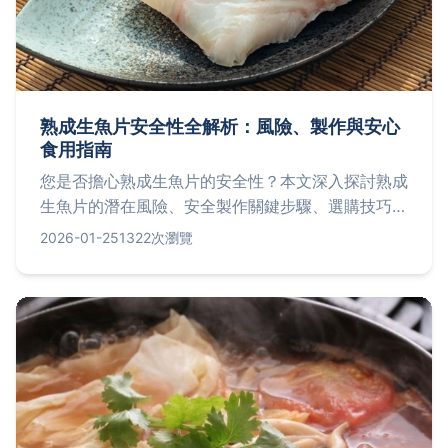
熟成生魚片安全性全解析：風險、製作與安心
食用指南
您是否擔心熟成生魚片的安全性？本文深入探討熟成
生魚片的潛在風險、安全製作關鍵步驟、選購技巧，
以及如何避免食物中毒。從細菌控制到權威資源，提
2026-01-25
1322次瀏覽
供實用建議，讓您享受美食無負擔。