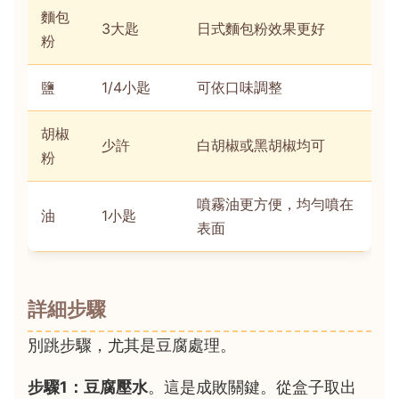
麵包
3大匙
日式麵包粉效果更好
粉
鹽
1/4小匙
可依口味調整
胡椒
少許
白胡椒或黑胡椒均可
粉
噴霧油更方便，均勻噴在
油
1小匙
表面
詳細步驟
別跳步驟，尤其是豆腐處理。
步驟1：豆腐壓水
。這是成敗關鍵。從盒子取出