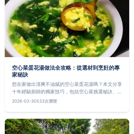
空心菜蛋花湯做法全攻略：從選材到烹飪的專
家秘訣
想在家做出清爽不油膩的空心菜蛋花湯嗎？本文分享
十年經驗廚師的獨家技巧，包括空心菜挑選秘訣、蛋
花滑嫩關鍵，以及常見錯誤避坑指南，讓你輕鬆端出
2026-03-30
533次瀏覽
餐廳級湯品。