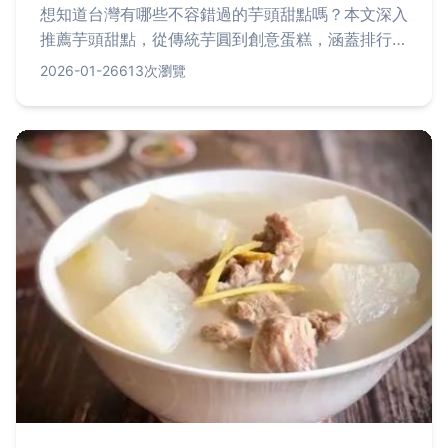
想知道台灣有哪些不容錯過的芋頭甜點嗎？本文深入
推薦芋頭甜點，從傳統芋圓到創意蛋糕，涵蓋排行
榜、選購技巧與常見問題，幫助你輕鬆找到心儀口
2026-01-26
613次瀏覽
味，解決選擇困難。