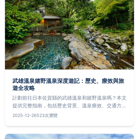
武雄溫泉嬉野溫泉深度遊記：歷史、療效與旅
遊全攻略
計劃前往日本佐賀縣的武雄溫泉和嬉野溫泉嗎？本文
提供完整指南，包括歷史背景、溫泉療效、交通方
式、住宿推薦和常見問題，幫助你輕鬆規劃旅程。從
2025-12-26
523次瀏覽
溫泉特色到在地美食，深度解析兩大溫泉的迷人之
處，解決所有旅遊疑問。