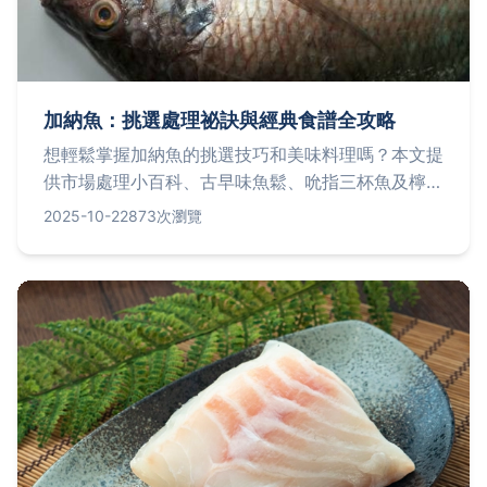
加納魚：挑選處理祕訣與經典食譜全攻略
想輕鬆掌握加納魚的挑選技巧和美味料理嗎？本文提
供市場處理小百科、古早味魚鬆、吮指三杯魚及檸檬
蒸魚食譜教學，並解答常見疑問，讓您快速成為料理
2025-10-22
873次瀏覽
達人！