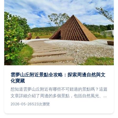
雲夢山丘附近景點全攻略：探索周邊自然與文
化寶藏
想知道雲夢山丘附近有哪些不可錯過的景點嗎？這篇
文章詳細介紹了周邊的多個景點，包括自然風光、文
化遺產和休閒去處，並提供交通建議、行程規劃貼
2026-05-26
523次瀏覽
士，幫助你避開人潮，享受深度旅遊體驗。