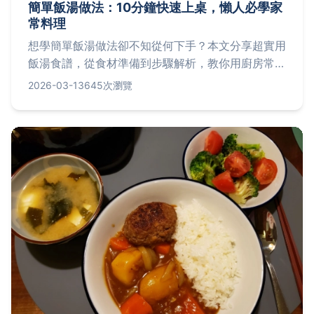
簡單飯湯做法：10分鐘快速上桌，懶人必學家
常料理
想學簡單飯湯做法卻不知從何下手？本文分享超實用
飯湯食譜，從食材準備到步驟解析，教你用廚房常備
品快速做出暖胃湯飯，解決忙碌生活的飲食困擾。
2026-03-13
645次瀏覽