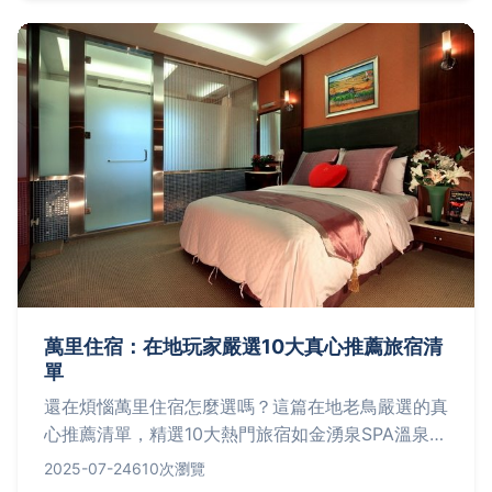
見疑問如「牛肉要涮多久才嫩？」讓你吃得聰明又滿
足。
萬里住宿：在地玩家嚴選10大真心推薦旅宿清
單
還在煩惱萬里住宿怎麼選嗎？這篇在地老鳥嚴選的真
心推薦清單，精選10大熱門旅宿如金湧泉SPA溫泉會
館、白宮行館超夯海景房、陽明山天籟親子設施豐富
2025-07-24
610次瀏覽
等，涵蓋溫泉度假、平價民宿、海景首選及藝術風