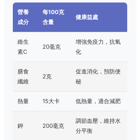
營養
每100克
健康益處
成分
含量
維生
增強免疫力，抗氧
20毫克
素C
化
膳食
促進消化，預防便
2克
纖維
秘
熱量
15大卡
低熱量，適合減肥
調節血壓，維持水
鉀
200毫克
分平衡