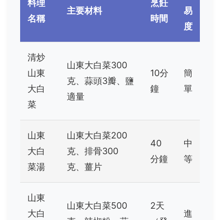
料理
烹飪
主要材料
易
名稱
時間
度
清炒
山東大白菜300
山東
10分
簡
克、蒜頭3瓣、鹽
大白
鐘
單
適量
菜
山東
山東大白菜200
40
中
大白
克、排骨300
分鐘
等
菜湯
克、薑片
山東
山東大白菜500
2天
大白
進