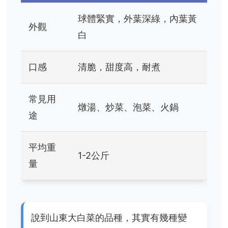
球體緊實，外葉深綠，內葉黃
外觀
白
口感
清脆，甜度高，耐煮
常見用
燉湯、炒菜、泡菜、火鍋
途
平均重
1-2公斤
量
說到山東大白菜的品種，其實有幾種變