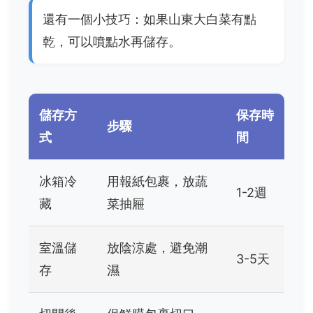
還有一個小技巧：如果山東大白菜有點
乾，可以噴點水再儲存。
儲存方
保存時
步驟
式
間
冰箱冷
用報紙包裹，放蔬
1-2週
藏
菜抽屜
室溫儲
放陰涼處，避免潮
3-5天
存
濕