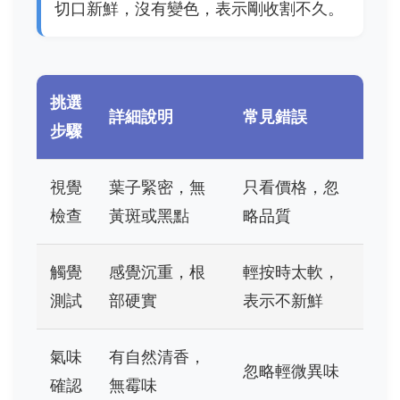
切口新鮮，沒有變色，表示剛收割不久。
挑選
詳細說明
常見錯誤
步驟
視覺
葉子緊密，無
只看價格，忽
檢查
黃斑或黑點
略品質
觸覺
感覺沉重，根
輕按時太軟，
測試
部硬實
表示不新鮮
氣味
有自然清香，
忽略輕微異味
確認
無霉味