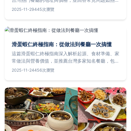
控制和保存技巧。無論您是想在家輕鬆烹飪，還是外
2025-11-29
445次瀏覽
出尋找道地美味，這裡都提供了實用資訊，幫助您完
美享受蜜汁排骨的甜蜜滋味。內容涵蓋起源、技巧、
推薦店家，以及個人經驗分享，確保您從決策到品嚐
都能得心應手。
滑蛋蝦仁終極指南：從做法到餐廳一次搞懂
這篇滑蛋蝦仁終極指南深入解析起源、食材準備、家
常做法與營養價值，並推薦台灣多家知名餐廳，包含
地址、價格、營業時間等實用信息。同時解答常見問
2025-11-24
456次瀏覽
題，幫助您在家輕鬆製作或外出享用這道經典菜餚。
無論是新手或老饕，都能找到所需資訊，完美體驗滑
蛋蝦仁的美味。