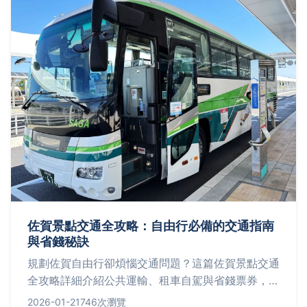
佐賀景點交通全攻略：自由行必備的交通指南
與省錢秘訣
規劃佐賀自由行卻煩惱交通問題？這篇佐賀景點交通
全攻略詳細介紹公共運輸、租車自駕與省錢票券，讓
你輕鬆遊遍佐賀各大景點，連偏僻秘境都能順利到
2026-01-21
746次瀏覽