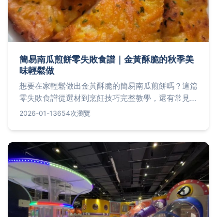
簡易南瓜煎餅零失敗食譜｜金黃酥脆的秋季美
味輕鬆做
想要在家輕鬆做出金黃酥脆的簡易南瓜煎餅嗎？這篇
零失敗食譜從選材到烹飪技巧完整教學，還有常見問
題解答，讓你一次掌握這道秋季美味的所有訣竅。
2026-01-13
654次瀏覽