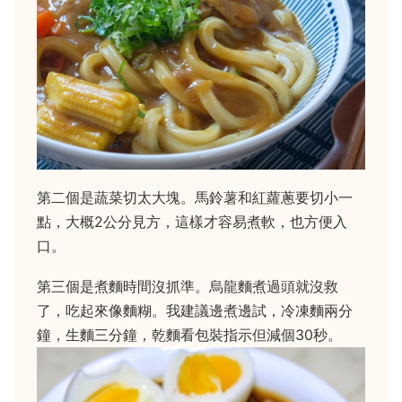
第二個是蔬菜切太大塊。馬鈴薯和紅蘿蔥要切小一
點，大概2公分見方，這樣才容易煮軟，也方便入
口。
第三個是煮麵時間沒抓準。烏龍麵煮過頭就沒救
了，吃起來像麵糊。我建議邊煮邊試，冷凍麵兩分
鐘，生麵三分鐘，乾麵看包裝指示但減個30秒。