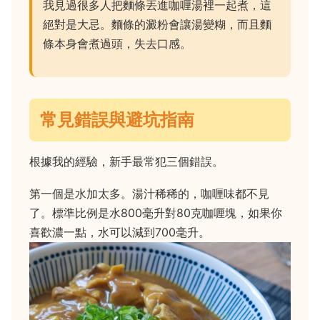
我見過很多人把麵條丟進咖喱湯裡一起煮，這
絕對是大忌。麵條的澱粉會讓湯變糊，而且麵
條本身會煮過頭，失去口感。
常見錯誤與避坑指南
根據我的經驗，新手最常犯三個錯誤。
第一個是水加太多。湯汁稀稀的，咖喱味都不見
了。標準比例是水800毫升對80克咖喱塊，如果你
喜歡濃一點，水可以減到700毫升。