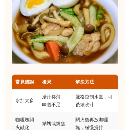
常見錯誤
後果
解決方法
湯汁稀薄，
嚴格控制水量，可
水加太多
味道不足
後續收汁
咖喱塊開
關火後再放咖喱
結塊或燒焦
火融化
塊，緩慢攪拌