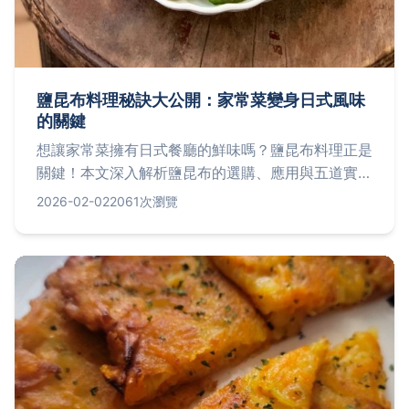
鹽昆布料理秘訣大公開：家常菜變身日式風味
的關鍵
想讓家常菜擁有日式餐廳的鮮味嗎？鹽昆布料理正是
關鍵！本文深入解析鹽昆布的選購、應用與五道實用
食譜，並分享常見錯誤避免方法，幫助你輕鬆提升廚
2026-02-02
2061次瀏覽
藝。