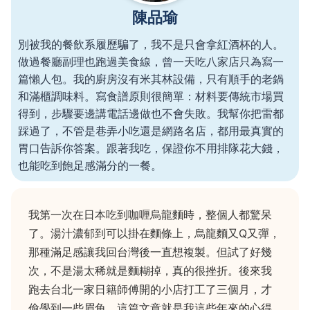
陳品瑜
別被我的餐飲系履歷騙了，我不是只會拿紅酒杯的人。
做過餐廳副理也跑過美食線，曾一天吃八家店只為寫一
篇懶人包。我的廚房沒有米其林設備，只有順手的老鍋
和滿櫃調味料。寫食譜原則很簡單：材料要傳統市場買
得到，步驟要邊講電話邊做也不會失敗。我幫你把雷都
踩過了，不管是巷弄小吃還是網路名店，都用最真實的
胃口告訴你答案。跟著我吃，保證你不用排隊花大錢，
也能吃到飽足感滿分的一餐。
我第一次在日本吃到咖喱烏龍麵時，整個人都驚呆
了。湯汁濃郁到可以掛在麵條上，烏龍麵又Q又彈，
那種滿足感讓我回台灣後一直想複製。但試了好幾
次，不是湯太稀就是麵糊掉，真的很挫折。後來我
跑去台北一家日籍師傅開的小店打工了三個月，才
偷學到一些眉角。這篇文章就是我這些年來的心得