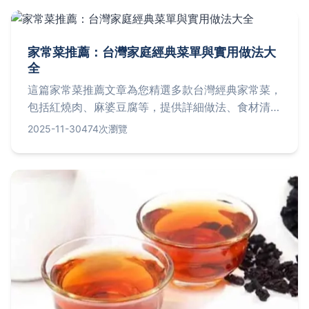
家常菜推薦：台灣家庭經典菜單與實用做法大
全
這篇家常菜推薦文章為您精選多款台灣經典家常菜，
包括紅燒肉、麻婆豆腐等，提供詳細做法、食材清單
與烹飪技巧。無論是新手或老手，都能輕鬆學會，讓
2025-11-30
474次瀏覽
您的餐桌天天有新意。文章還包含常見問題解答，解
決您對家常菜的所有疑問。