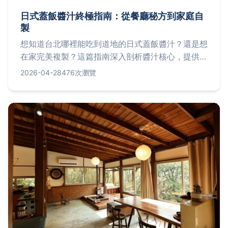
日式蓋飯醬汁終極指南：從餐廳秘方到家庭自
製
想知道台北哪裡能吃到道地的日式蓋飯醬汁？還是想
在家完美複製？這篇指南深入剖析醬汁核心，提供餐
廳實訪與精準配方，一次解決你的所有疑問。
2026-04-28
476次瀏覽