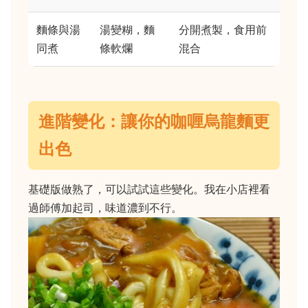
麵條與湯
湯變糊，麵
分開煮製，食用前
同煮
條軟爛
混合
進階變化：讓你的咖喱烏龍麵更
出色
基礎版做熟了，可以試試這些變化。我在小店裡看
過師傅加起司，味道濃到不行。