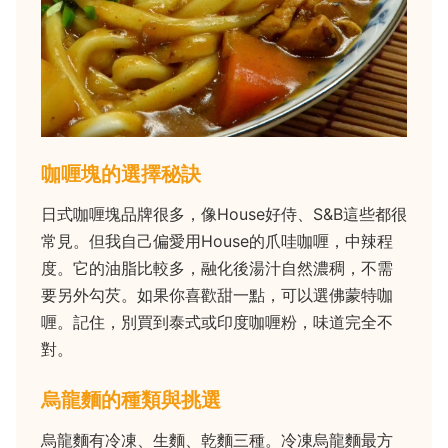
咖喱塊的選擇秘訣
日式咖喱塊品牌很多，像House好侍、S&B這些都很
常見。但我自己偏愛用House的爪哇咖喱，中辣程
度。它的油脂比較多，融化後湯汁自然濃稠，不需
要另外勾芡。如果你喜歡甜一點，可以選佛蒙特咖
喱。記住，別買到泰式或印度咖喱粉，味道完全不
對。
烏龍麵的種類與挑選
烏龍麵有冷凍、生麵、乾麵三種。冷凍烏龍麵最方