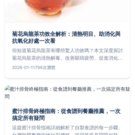
菊花烏龍茶功效全解析：清熱明目、助消化與
抗氧化好處一次看
你知道菊花烏龍茶有哪些驚人功效嗎？本文深度探討
菊花烏龍茶的清熱解毒、改善眼睛疲勞、促進消化和
抗氧化等多元好處，並分享正確沖泡技巧與適用人
2026-01-11
796次瀏覽
群，幫助你輕鬆融入日常養生。
蜜汁排骨終極指南：從食譜到餐廳推薦，一次
搞定所有疑問
這篇蜜汁排骨指南詳細解析了自製食譜的每一步驟、
台灣熱門餐廳的地址與價格，並回答常見問題如熱量