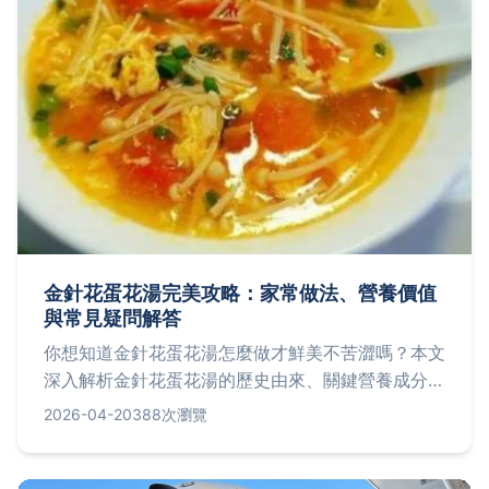
金針花蛋花湯完美攻略：家常做法、營養價值
與常見疑問解答
你想知道金針花蛋花湯怎麼做才鮮美不苦澀嗎？本文
深入解析金針花蛋花湯的歷史由來、關鍵營養成分，
並提供step-by-step家常食譜，同時解答常見失敗
2026-04-20
388次瀏覽
原因，讓你輕鬆煮出台灣道地風味。