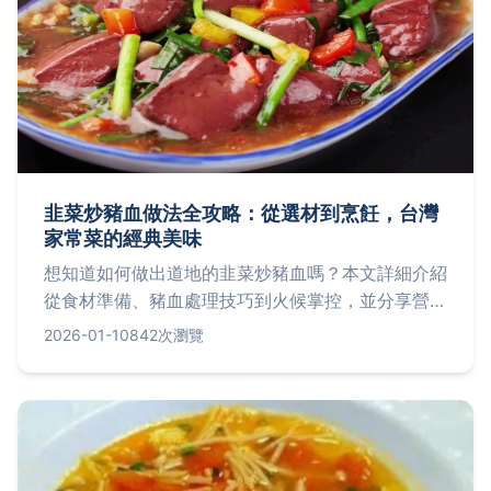
韭菜炒豬血做法全攻略：從選材到烹飪，台灣
家常菜的經典美味
想知道如何做出道地的韭菜炒豬血嗎？本文詳細介紹
從食材準備、豬血處理技巧到火候掌控，並分享營養
價值與常見問題，讓你輕鬆在家重現台灣古早味。
2026-01-10
842次瀏覽