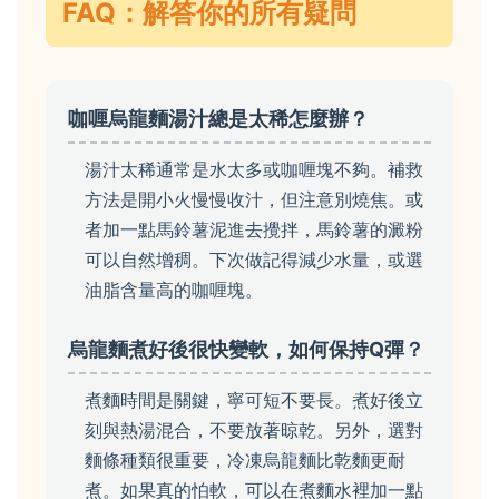
FAQ：解答你的所有疑問
咖喱烏龍麵湯汁總是太稀怎麼辦？
湯汁太稀通常是水太多或咖喱塊不夠。補救
方法是開小火慢慢收汁，但注意別燒焦。或
者加一點馬鈴薯泥進去攪拌，馬鈴薯的澱粉
可以自然增稠。下次做記得減少水量，或選
油脂含量高的咖喱塊。
烏龍麵煮好後很快變軟，如何保持Q彈？
煮麵時間是關鍵，寧可短不要長。煮好後立
刻與熱湯混合，不要放著晾乾。另外，選對
麵條種類很重要，冷凍烏龍麵比乾麵更耐
煮。如果真的怕軟，可以在煮麵水裡加一點