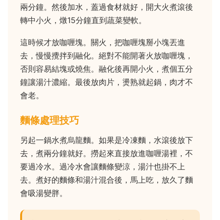
兩分鐘。然後加水，蓋過食材就好，開大火煮滾後
轉中小火，燉15分鐘直到蔬菜變軟。
這時候才放咖喱塊。關火，把咖喱塊掰小塊丟進
去，慢慢攪拌到融化。絕對不能開著火放咖喱塊，
否則容易結塊或燒焦。融化後再開小火，煮個五分
鐘讓湯汁濃縮。最後放肉片，燙熟就起鍋，肉才不
會老。
麵條處理技巧
另起一鍋水煮烏龍麵。如果是冷凍麵，水滾後放下
去，煮兩分鐘就好。撈起來直接放進咖喱湯裡，不
要過冷水。過冷水會讓麵條變涼，湯汁也掛不上
去。煮好的麵條和湯汁混合後，馬上吃，放久了麵
會吸湯變胖。