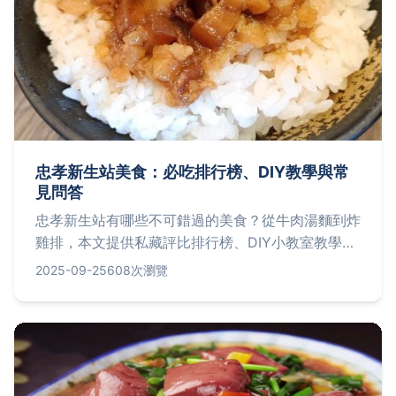
忠孝新生站美食：必吃排行榜、DIY教學與常
見問答
忠孝新生站有哪些不可錯過的美食？從牛肉湯麵到炸
雞排，本文提供私藏評比排行榜、DIY小教室教學如
小籠包製作，還有總結重點清單和常見Q&A解答，
2025-09-25
608次瀏覽
讓您輕鬆探索在地美味！