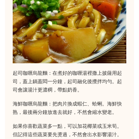
起司咖喱烏龍麵：在煮好的咖喱湯裡撒上披薩用起
司，蓋上鍋蓋悶一分鐘，起司融化後攪拌均勻。起
司會讓湯汁更濃稠，帶點奶香。
海鮮咖喱烏龍麵：把肉片換成蝦仁、蛤蜊。海鮮快
熟，最後兩分鐘放進去就好，不然會縮水變老。
如果你喜歡蔬菜多一點，可以加花椰菜或玉米筍。
但記得這些蔬菜要先燙過，不然會出水影響湯汁。