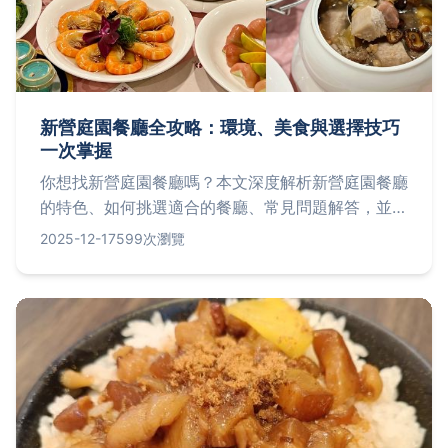
新營庭園餐廳全攻略：環境、美食與選擇技巧
一次掌握
你想找新營庭園餐廳嗎？本文深度解析新營庭園餐廳
的特色、如何挑選適合的餐廳、常見問題解答，並提
供實用建議。從環境優點到美食推薦，幫助你輕鬆規
2025-12-17
599次瀏覽
劃完美用餐體驗，滿足家庭聚餐、約會或商務需求。