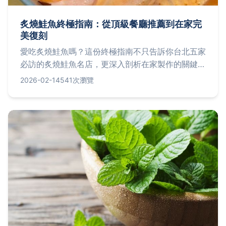
炙燒鮭魚終極指南：從頂級餐廳推薦到在家完
美復刻
愛吃炙燒鮭魚嗎？這份終極指南不只告訴你台北五家
必訪的炙燒鮭魚名店，更深入剖析在家製作的關鍵技
巧、鮭魚部位挑選秘訣，以及老饕才知道的隱藏吃
2026-02-14
541次瀏覽
法，一次解決你所有關於炙燒鮭魚的疑問。