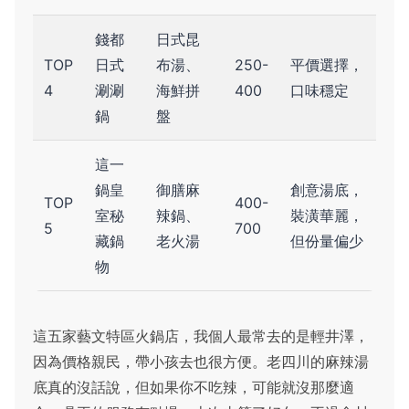
錢都
日式昆
TOP
日式
布湯、
250-
平價選擇，
4
涮涮
海鮮拼
400
口味穩定
鍋
盤
這一
鍋皇
御膳麻
創意湯底，
TOP
400-
室秘
辣鍋、
裝潢華麗，
5
700
藏鍋
老火湯
但份量偏少
物
這五家藝文特區火鍋店，我個人最常去的是輕井澤，
因為價格親民，帶小孩去也很方便。老四川的麻辣湯
底真的沒話說，但如果你不吃辣，可能就沒那麼適