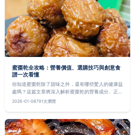
蜜棗乾全攻略：營養價值、選購技巧與創意食
譜一次看懂
你知道蜜棗乾除了甜味之外，還有哪些驚人的健康益
處嗎？這篇文章將深入解析蜜棗乾的營養成分、正確
選購方法，並分享多道簡單易做的家常食譜，幫助你
2026-01-08
791次瀏覽
聰明享用這種傳統零嘴。從避免買到劣質產品到如何
融入日常飲食，所有疑問都能在這裡找到答案。