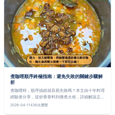
煮咖哩順序終極指南：避免失敗的關鍵步驟解
析
煮咖哩時，順序搞錯就容易失敗嗎？本文由十年料理
經驗者分享，從炒香香料到燉煮火候，詳細解說正確
順序，讓你每次都能煮出濃郁香醇的完美咖哩，解決
2026-04-11
436次瀏覽
常見問題如咖哩水水或味道不融合。