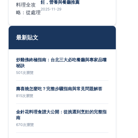
飪，營養與餐廳推薦
2025-11-29
最新貼文
炒雞佛終極指南：台北三大必吃餐廳與專家品嚐
秘訣
501次瀏覽
壽喜燒怎麼吃？完整步驟指南與常見問題解答
815次瀏覽
金針花料理食譜大公開：從挑選到烹飪的完整指
南
670次瀏覽