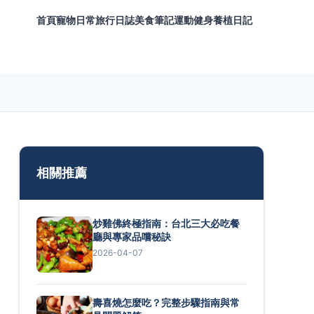
首頁
寵物日常
旅行日誌
美食筆記
運動健身
養植日記
相關推薦
炒雞佛終極指南：台北三大必吃餐
廳與專家品嚐秘訣
2026-04-07
壽喜燒怎麼吃？完整步驟指南與常