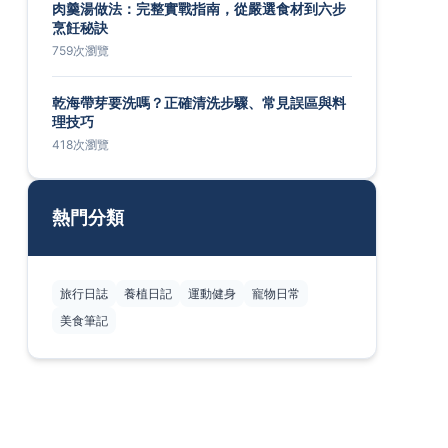
肉羹湯做法：完整實戰指南，從嚴選食材到六步
烹飪秘訣
759次瀏覽
乾海帶芽要洗嗎？正確清洗步驟、常見誤區與料
理技巧
418次瀏覽
熱門分類
旅行日誌
養植日記
運動健身
寵物日常
美食筆記