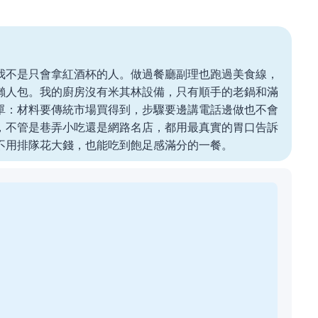
我不是只會拿紅酒杯的人。做過餐廳副理也跑過美食線，
懶人包。我的廚房沒有米其林設備，只有順手的老鍋和滿
單：材料要傳統市場買得到，步驟要邊講電話邊做也不會
，不管是巷弄小吃還是網路名店，都用最真實的胃口告訴
不用排隊花大錢，也能吃到飽足感滿分的一餐。