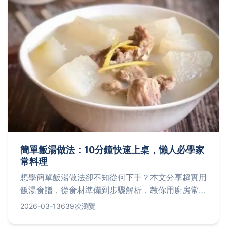
簡單飯湯做法：10分鐘快速上桌，懶人必學家
常料理
想學簡單飯湯做法卻不知從何下手？本文分享超實用
飯湯食譜，從食材準備到步驟解析，教你用廚房常備
品快速做出暖胃湯飯，解決忙碌生活的飲食困擾。
2026-03-13
639次瀏覽