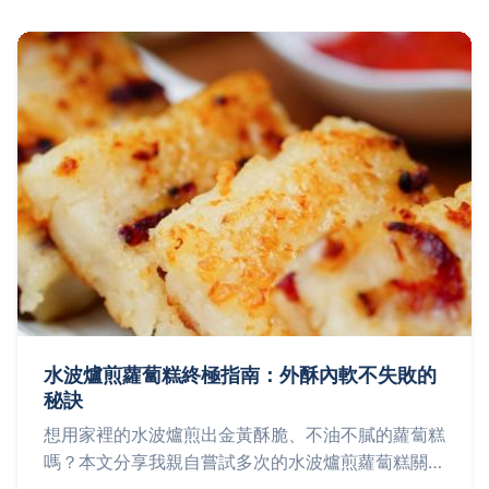
水波爐煎蘿蔔糕終極指南：外酥內軟不失敗的
秘訣
想用家裡的水波爐煎出金黃酥脆、不油不膩的蘿蔔糕
嗎？本文分享我親自嘗試多次的水波爐煎蘿蔔糕關鍵
技巧，從蘿蔔糕厚度、烤盤選擇到溫度設定，完整解