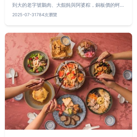
到大的老字號鵝肉、大餛飩與阿婆粽，銅板價的蚵仔
煎、黑糖波霸粉圓冰與胡椒餅，暖心暖胃的藥燉排骨
2025-07-31
784次瀏覽
與手工蛋糕，到隱藏版臭豆腐攤車、深夜關東煮與魚
丸湯，懶人包快速查找加上探險小撇步與Q&A，輕
鬆攻略港墘美味地圖！