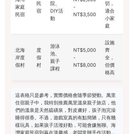
民
院、
切，
家庭
-
宿
DIY活
適合
民宿
NT$3,500
動
小家
庭
設施
游泳
北海
度
NT$5,000
齊
池、
岸度
假
-
全，
親子
假村
村
NT$8,000
但價
課程
格高
這表格只是參考，實際價格會隨季節變動。萬里
住宿親子中，我特別推薦萬里溫泉親子旅店，他
們的溫泉是天然硫磺泉，對皮膚好，孩子泡完澡
睡得很香。不過，遊戲室真的有點簡陋，只有幾
樣玩具，如果孩子活潑好動，可能會嫌無聊。海
灣家庭民宿則贏在溫馨感，老闆常辦手作活動，