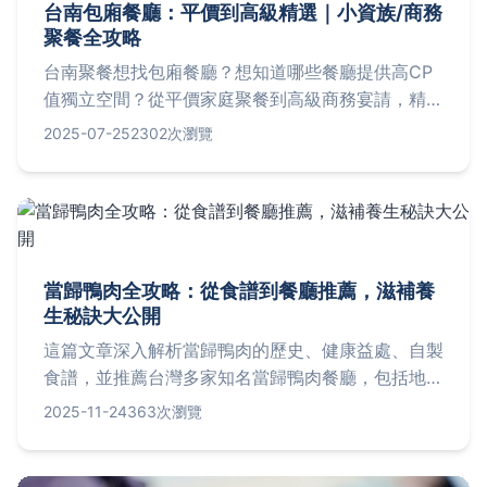
‌台南包廂餐廳：平價到高級精選｜小資族/商務
聚餐全攻略
台南聚餐想找包廂餐廳？想知道哪些餐廳提供高CP
值獨立空間？從平價家庭聚餐到高級商務宴請，精選
台南優質包廂餐廳推薦，附預算建議與預訂須知！
2025-07-25
2302次瀏覽
當歸鴨肉全攻略：從食譜到餐廳推薦，滋補養
生秘訣大公開
這篇文章深入解析當歸鴨肉的歷史、健康益處、自製
食譜，並推薦台灣多家知名當歸鴨肉餐廳，包括地
址、價格和營業時間。解答常見問題，幫助您全面了
2025-11-24
363次瀏覽
解這道滋補料理的實用資訊。