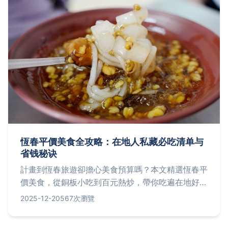
恆春平價美食全攻略：在地人私藏必吃清单与
省钱秘诀
計畫到恆春旅遊卻擔心美食預算嗎？本文精選恆春平
價美食，從銅板小吃到百元熱炒，帶你吃遍在地好味
道，省錢又滿足。探索恆春老街、市場隱藏版美食，
2025-12-20
567次瀏覽
還有實用問答解決你的所有疑問，讓你輕鬆規劃美食
之旅。