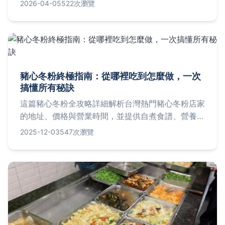
2026-04-05
522次瀏覽
析成功與失敗的差異，讓你輕鬆端出媲美港式茶樓的
完美煎蘿蔔糕。
豬心冬粉終極指南：從哪裡吃到怎麼做，一次
搞懂所有秘訣
這篇豬心冬粉全攻略詳細解析台灣熱門豬心冬粉店家
的地址、價格與營業時間，並提供自煮食譜、營養價
值與常見問題解答。無論你是想品嚐道地小吃還是在
2025-12-03
547次瀏覽
家動手做，都能找到實用資訊，幫助你輕鬆享受這道
美味。