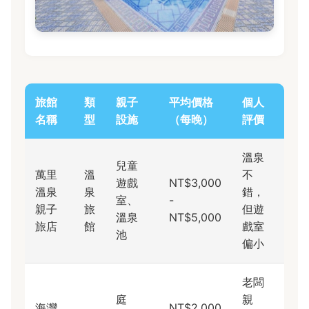
旅館
類
親子
平均價格
個人
名稱
型
設施
（每晚）
評價
溫泉
兒童
萬里
溫
不
遊戲
NT$3,000
溫泉
泉
錯，
室、
-
親子
旅
但遊
溫泉
NT$5,000
旅店
館
戲室
池
偏小
老闆
庭
親
海灣
NT$2,000