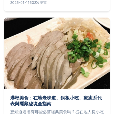
健康益處，以及如何搭配其他食材提升風味，讓你輕
2026-01-11
602次瀏覽
鬆享受這道台灣經典小吃。
港墘美食：在地老味道、銅板小吃、療癒系代
表與隱藏秘境全指南
想知道港墘有哪些必嘗經典美食嗎？從在地人從小吃