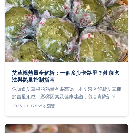
艾草粿熱量全解析：一個多少卡路里？健康吃
法與熱量控制指南
你知道艾草粿的熱量有多高嗎？本文深入解析艾草粿
的熱量組成、影響因素及健康建議，包含實際計算方
法、低熱量食譜和常見問答，幫助你享受傳統美食不
2026-01-17
865次瀏覽
發胖，適合關注飲食健康的人士閱讀。