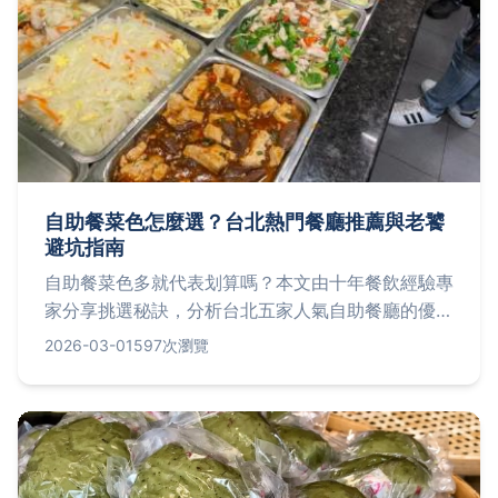
自助餐菜色怎麼選？台北熱門餐廳推薦與老饕
避坑指南
自助餐菜色多就代表划算嗎？本文由十年餐飲經驗專
家分享挑選秘訣，分析台北五家人氣自助餐廳的優缺
點與菜色細節，並提供家庭聚餐、情侶約會的實用建
2026-03-01
597次瀏覽
議，讓你吃得聰明又滿足。