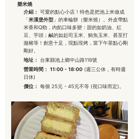
樂米燒
介紹：
可愛的點心小店！特色是把池上米做成
「
米漢堡外型
」的車輪餅（樂米燒）。外皮帶點
米香和Q勁，內餡口味多變：甜的如奶油、紅
豆、芋頭；鹹的如起司玉米、鮪魚玉米、甚至打
拋豬等！創意十足，現點現烤，當下午茶點心剛
剛好。
地址：
台東縣池上鄉中山路118號
營業時間：
11:00 - 18:00
(週三公休，有時週
日休)
價位：
每個 25元 - 45元不等 (視口味而定)。