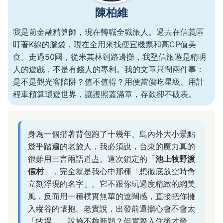
陳柏維
我是前金融精算師，現在轉職全職旅人。過去在信義區
盯著K線的腦袋，現在全用來找便宜機票和高CP值美
食。走過50國，從米其林到路邊攤，我堅信旅遊是精明
人的遊戲，不是有錢人的專利。我的文章只問兩件事：
是不是觀光客陷阱？值不值得？用便當價吃星級、用計
程車預算環遊世界，讓護照蓋滿章，存款卻不破表。
身為一個揹著背包跑了十幾年、島內外大小景點
幾乎踏遍的老旅人，我必須說，台東的魔力真的
很難用三言兩語道盡。這次鎖定的「
池上牧野渡
假村
」，完全就是我心中那種「想徹底放空時會
立刻浮現的名字」。它不跟你玩過度精緻的網美
風，反而用一種樸實無華的遼闊感，直接把你擁
入縱谷的懷抱。老實說，出發前還擔心會不會太
「牧場」、設施不夠新穎？但實際入住後才發