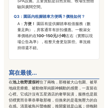
SPA設施。主要賣點是自然景觀、牧場生態體
驗與廣闊空間。
Q3：園區內租腳踏車方便嗎？價格如何？
A：
方便！
園區有提供腳踏車租借服務（數
量足夠），房客通常有折扣優惠。一般淑女
車價格約在
100-150元/小時
左右（實際以現
場公告為準），租整天會更划算些。車況維
持得還不錯。
寫在最後...
在
池上牧野渡假村
住了兩晚，那種被大山包圍、被草
地綠意療癒、被動物單純眼神觸動的感覺，一直留在
心裡。它或許沒有五星酒店的奢華裝潢，服務也是親
切樸實而非畢恭畢敬那種，但換來的是毫無壓力的自
在感。清晨被鳥叫聲喚醒，推開窗就是山嵐；傍晚騎