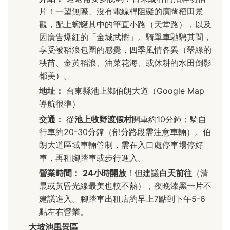
片！一望無際、沒有電線桿阻礙的廣闊稻田景
觀，配上蜿蜒其中的筆直小路（天堂路），以及
因廣告爆紅的「金城武樹」。騎單車馳騁其間，
享受被稻浪包圍的感覺，四季風情各異（翠綠的
秧苗、金黃稻浪、油菜花海、或休耕的水田倒影
都美）。
地址：
台東縣池上鄉伯朗大道（Google Map
導航很準）
交通：
從
池上牧野渡假村
開車約10分鐘；騎自
行車約20-30分鐘（部分路段需注意車輛）。伯
朗大道區域車輛管制，需在入口處停車場停好
車，再租腳踏車或步行進入。
營業時間：
24小時開放
！但建議
白天前往
（清
晨或黃昏光線最美也較不熱），夜晚漆黑一片不
建議進入。腳踏車出租店約早上7點到下午5-6
點左右營業。
大坡池風景區