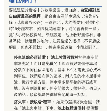
輸也得行！
要抵達這片縱谷中的牧場樂園，坦白說，
自駕絕對是
自由度最高的選擇
。從台東市區開車過來，沿著台9
線（花東縱谷公路）一路往北，大約需要1小時到1小
時15分鐘左右；如果從花蓮南下，時間會再長一些，
抓1.5小時比較保險。導航設定「池上牧野渡假村」非
常準確，接近目的地時，注意路邊的指標（不算超級
醒目，但也不難找），轉進產業道路一小段就到了。
停車這點必須給讚！
池上牧野渡假村
的停車空間
非常充足！而且是
免費
的！園區有好幾個停車場，
分散在不同住宿區附近，基本上不太需要擔心找不
到車位。我們這次停的區域，離入住的小木屋非常
近，搬行李很方便。停車場多是平整的碎石或草
地，沒有劃線那種，但空間很大，很好停。假日人
多的話，頂多就是停得離房間稍遠一點點。
搭火車＋接駁/計程車：
如果你選擇搭乘台鐵，請
在「池上火車站」下車。
池上牧野渡假村
提供
預