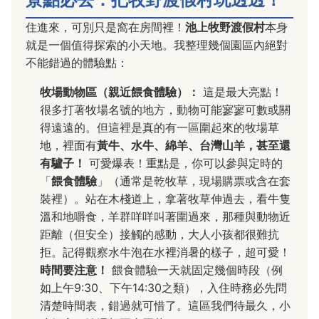
住進來，可別只是窩在房間裡！
池上牧野渡假村
本身
就是一個值得探索的小天地。我整理幾個園區內絕對
不能錯過的體驗點：
牧場動物區（親近餵食體驗）：
這是最大亮點！
很多打著牧場名號的地方，動物可能寥寥可數或關
得遠遠的。但這裡是真的有一區圍起來的牧場草
地，裡面有
黃牛、水牛、綿羊、台灣山羊，甚至還
有驢子！
可愛爆表！重點是，你可以參與定時的
「
餵食體驗
」（通常是乾牧草，現場購票或含在套
裝裡）。站在木棧道上，拿著牧草伸過去，看牛隻
溫和地嚼食，羊群咩咩叫著圍過來，那種與動物近
距離（但安全）接觸的感動，大人小孩都很難抗
拒。記得觀察水牛泡在水裡消暑的樣子，超可愛！
時間要注意！
餵食體驗一天就固定幾個時段（例
如上午9:30、下午14:30之類），入住時務必先問
清楚時間表，錯過就可惜了。這區我們待最久，小