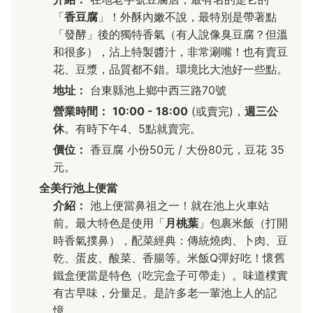
「
香豆腐
」！外酥內嫩不說，最特別是帶著點
「發酵」後的獨特香氣（有人說像臭豆腐？但溫
和很多），沾上特製醬汁，非常涮嘴！也有賣豆
花、豆漿，品質都不錯。環境比大池好一些點。
地址：
台東縣池上鄉中西三路70號
營業時間：
10:00 - 18:00
(或賣完)，
週三公
休
。有時下午4、5點就賣完。
價位：
香豆腐 小份50元 / 大份80元，豆花 35
元。
全美行池上便當
介紹：
池上便當鼻祖之一！就在池上火車站
前。最大特色是使用「
月桃葉
」包裹米飯（打開
時香氣撲鼻），配菜經典：傳統燒肉、卜肉、豆
乾、蛋皮、酸菜、香腸等。米飯Q彈好吃！懷舊
鐵盒便當是特色（吃完盒子可帶走）。味道樸實
有古早味，分量足。是許多老一輩池上人的記
憶。