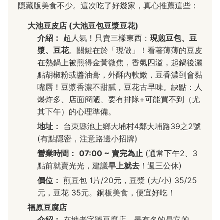
隱藏版美食不少。這次吃了好幾家，真心推薦這些：
大池豆皮店 (大池豆包豆漿豆花)
介紹：
超人氣！只賣三樣東西：
現煎豆包、豆
漿、豆花
。關鍵在於「現做」！看著薄薄的豆皮
在熱鍋上被煎得金黃微焦，香氣四溢，起鍋後灑
點胡椒粉或醬油膏，外酥內軟嫩，豆香濃到會黏
嘴唇！豆漿香濃不甜膩，豆花古早味。缺點：人
爆炸多、店面簡陋、要有排隊+可能買不到（尤
其下午）的心理準備。
地址：
台東縣池上鄉大埔村4鄰大埔路39之2號
(有點隱密，注意路邊小招牌)
營業時間：
07:00 ~ 賣完為止
(通常下午2、3
點前就賣光光，建議
早上就去
！週三公休)
價位：
煎豆包 1片/20元，豆漿 (大/小) 35/25
元，豆花 35元。銅板美食，便宜好吃！
福原豆腐店
介紹：
在地老字號豆腐店，最有名的是它的