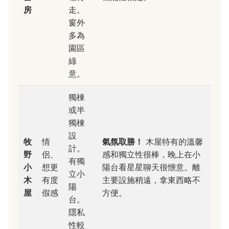
房
走。
窗外
多為
園區
綠
意。
獨棟
或半
獨棟
設
牧
情
氣氛取勝！
木屋特有的溫馨
計。
野
侶、
感和獨立性很棒，晚上在小
有獨
小
想更
陽台看星星聊天很愜意。離
立小
木
有度
主要設施稍遠，拿東西略不
陽
屋
假感
方便。
台。
隱私
性較