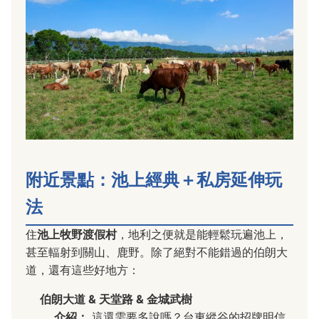
附近景點：池上經典＋私房延伸玩
法
住
池上牧野渡假村
，地利之便就是能輕鬆玩遍池上，
甚至輻射到關山、鹿野。除了絕對不能錯過的伯朗大
道，還有這些好地方：
伯朗大道 & 天堂路 & 金城武樹
介紹：
這還需要多說嗎？台東縱谷的招牌明信