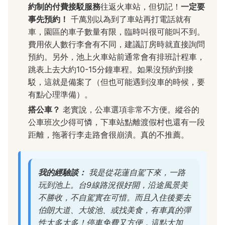
約制的付費接駁服務
往返火車站，但切記！
一定要
事先預約！
千萬別以為到了車站再打電話就有
車，園區的車子數量有限，臨時叫很可能叫不到。
費用依人數行李會有不同，建議訂房時就直接詢問
預約。另外，池上火車站前通常會有排班計程車，
跳表上去大約10-15分鐘車程。如果沒預約到接
駁，這就是備案了（但也可能遇到沒車的時候，要
有點心理準備）。
搭公車？
老實說，公車選項非常不方便。縱谷的
公車班次少得可憐，下車站點離渡假村也還有一段
距離，拖著行李走路會很崩潰。真的不推薦。
我的經驗談：
我是從花蓮自駕下來，一路
玩到池上。台9線路況很好開，沿途風景美
不勝收，不自駕實在可惜。而且入住後要去
伯朗大道、大坡池、或找美食，有車真的彈
性太多太多！停車免費又方便，這點大加