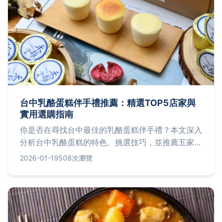
台中乳酪蛋糕伴手禮推薦：精選TOP5店家與
實用選購指南
你是否在尋找台中最佳的乳酪蛋糕伴手禮？本文深入
分析台中乳酪蛋糕的特色、挑選技巧，並推薦五家必
買店家，同時解答保存方式與常見問題，幫助你輕鬆
2026-01-19
508次瀏覽
選購最適合的伴手禮。