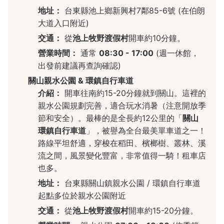
地址：
台東縣池上鄉新興村7鄰85-6號 (在伯朗
大道入口附近)
交通：
從
池上牧野渡假村
開車約10分鐘。
營業時間：
通常
08:30 - 17:00
(週一休館，
出發前建議再查詢確認)
關山親水公園 & 環鎮自行車道
介紹：
開車往南約15-20分鐘就到關山。這裡的
親水公園規劃完善，適合玩水消暑（注意開放季
節和安全）。最棒的是全長約12公里的「
關山
環鎮自行車道
」，被譽為全台最美單車道之一！
路線平坦舒適，穿梭在稻田、檳榔樹、叢林、溪
流之間，風景變化豐富，非常值得一騎！租車店
也多。
地址：
台東縣關山鎮親水公園 / 環鎮自行車道
起點多位於親水公園附近
交通：
從
池上牧野渡假村
開車約15-20分鐘。