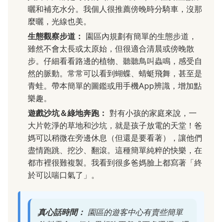
曬和補充水分。我個人很推薦傍晚時分騎車，沒那
麼曬，光線也美。
生態觀察步道：
園區內規劃有簡單的生態步道，
雖然不會太長或太原始，但很適合清晨或傍晚散
步。仔細看看路邊的植物、聽聽鳥叫蟲鳴，感受自
然的脈動。常常可以看到蝴蝶、蜻蜓飛舞，甚至是
青蛙。帶本簡單的圖鑑或用手機App辨識，增加點
樂趣。
遊戲沙坑＆綠地奔跑：
對有小孩的家庭來說，一
大片乾淨的草地和沙坑，就是孩子放電的天堂！爸
媽可以稍微在旁邊休息（但還是要看著），讓他們
盡情跑跳、挖沙、翻滾。這種簡單純粹的快樂，在
都市裡很難複製。我看到很多爸媽臉上都寫著「終
於可以喘口氣了」。
真心話時間：
園區的遊客中心有賣些簡單