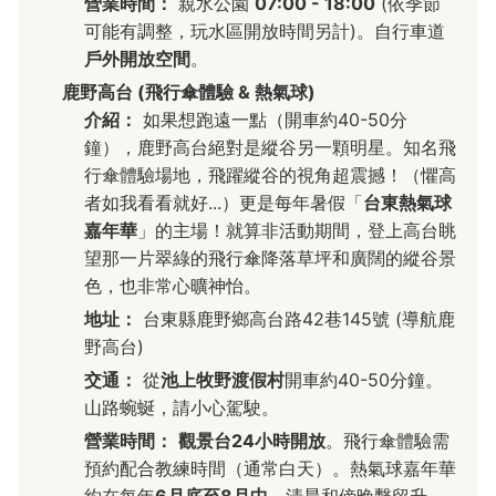
營業時間：
親水公園
07:00 - 18:00
(依季節
可能有調整，玩水區開放時間另計)。自行車道
戶外開放空間
。
鹿野高台 (飛行傘體驗 & 熱氣球)
介紹：
如果想跑遠一點（開車約40-50分
鐘），鹿野高台絕對是縱谷另一顆明星。知名飛
行傘體驗場地，飛躍縱谷的視角超震撼！（懼高
者如我看看就好...）更是每年暑假「
台東熱氣球
嘉年華
」的主場！就算非活動期間，登上高台眺
望那一片翠綠的飛行傘降落草坪和廣闊的縱谷景
色，也非常心曠神怡。
地址：
台東縣鹿野鄉高台路42巷145號 (導航鹿
野高台)
交通：
從
池上牧野渡假村
開車約40-50分鐘。
山路蜿蜒，請小心駕駛。
營業時間：
觀景台24小時開放
。飛行傘體驗需
預約配合教練時間（通常白天）。熱氣球嘉年華
約在每年
6月底至8月中
，清晨和傍晚繫留升