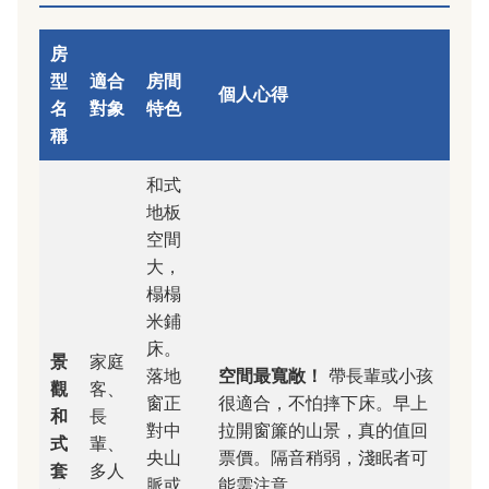
房
型
適合
房間
個人心得
名
對象
特色
稱
和式
地板
空間
大，
榻榻
米鋪
床。
景
家庭
落地
空間最寬敞！
帶長輩或小孩
觀
客、
窗正
很適合，不怕摔下床。早上
和
長
對中
拉開窗簾的山景，真的值回
式
輩、
央山
票價。隔音稍弱，淺眠者可
套
多人
脈或
能需注意。