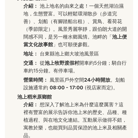
介紹：
池上地名的由來之處！一個天然湖泊濕
地，生態豐富。可以輕鬆環湖散步（步道完
善）、划船（有腳踏船出租）、賞鳥、看荷花
（季節限定）。風景秀麗寧靜，跟伯朗大道的開
闊感不同，是另一種水鄉風情。池畔的「
池上便
當文化故事館
」也可順便參觀。
地址：
台東縣池上鄉大坡池風景區
交通：
從
池上牧野渡假村
開車約5分鐘；騎自行
車約15分鐘。有停車場。
營業時間：
風景區戶外空間
24小時開放
。划船
設施通常約
08:00 - 17:00
(視店家而定)。
池上稻米原鄉館
介紹：
想深入了解池上米為什麼這麼厲害？這
裡有豐富的展示告訴你池上米的歷史、品種、種
植過程、與在地文化連結。互動展示做得不錯，
寓教於樂，也能買到品質保證的池上米及相關產
品。