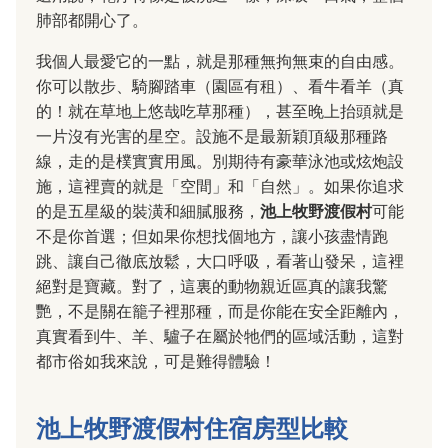
肺部都開心了。
我個人最愛它的一點，就是那種無拘無束的自由感。
你可以散步、騎腳踏車（園區有租）、看牛看羊（真
的！就在草地上悠哉吃草那種），甚至晚上抬頭就是
一片沒有光害的星空。設施不是最新穎頂級那種路
線，走的是樸實實用風。別期待有豪華泳池或炫炮設
施，這裡賣的就是「空間」和「自然」。如果你追求
的是五星級的裝潢和細膩服務，
池上牧野渡假村
可能
不是你首選；但如果你想找個地方，讓小孩盡情跑
跳、讓自己徹底放鬆，大口呼吸，看著山發呆，這裡
絕對是寶藏。對了，這裏的動物親近區真的讓我驚
艷，不是關在籠子裡那種，而是你能在安全距離內，
真實看到牛、羊、驢子在屬於牠們的區域活動，這對
都市俗如我來說，可是難得體驗！
池上牧野渡假村住宿房型比較