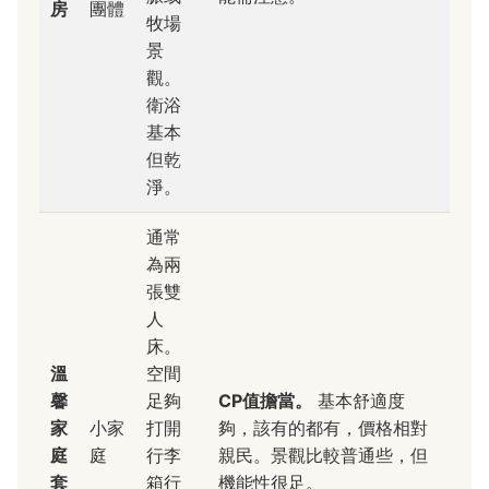
房
團體
牧場
景
觀。
衛浴
基本
但乾
淨。
通常
為兩
張雙
人
床。
溫
空間
馨
足夠
CP值擔當。
基本舒適度
家
小家
打開
夠，該有的都有，價格相對
庭
庭
行李
親民。景觀比較普通些，但
套
箱行
機能性很足。