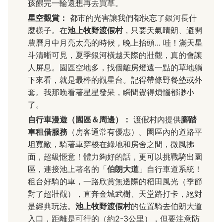
孩餵完一輪還想再去買草。
星空觀賞：
都市的光害讓我們都快忘了銀河長什
麼樣子。在
池上牧野渡假村
，只要天氣晴朗、避開
農曆月中月亮太亮的時候，晚上抬頭... 哇！滿天星
斗清晰可見，夏季銀河橫越天際的壯觀，真的會讓
人屏息。園區空地多，找個離房燈遠一點的草地躺
下來看，就是最棒的觀星台。記得帶條野餐墊或外
套。我那晚看著星星發呆，瞬間覺得煩惱都渺小
了。
自行車漫遊（園區＆周邊）：
渡假村內提供
腳踏
車租借服務
（房客通常有優惠）。園區內的道路平
坦寬敞，騎著車穿梭在綠地和房舍之間，微風拂
面，超級愜意！體力夠好的話，更可以挑戰騎出園
區，連接池上著名的「
伯朗大道
」自行車道系統！
租台好騎的車，一路欣賞無邊際的稻田風光（季節
對了超壯觀），直奔金城武樹、天堂路打卡，絕對
是經典玩法。
池上牧野渡假村
的位置騎去伯朗大道
入口，距離是可行的（約2-3公里），但要注意防