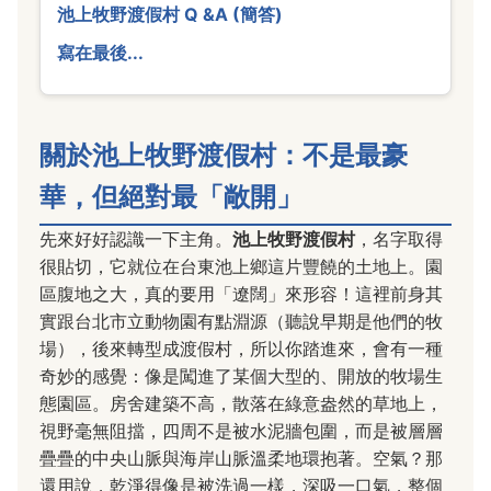
池上牧野渡假村 Q &A (簡答)
寫在最後...
關於池上牧野渡假村：不是最豪
華，但絕對最「敞開」
先來好好認識一下主角。
池上牧野渡假村
，名字取得
很貼切，它就位在台東池上鄉這片豐饒的土地上。園
區腹地之大，真的要用「遼闊」來形容！這裡前身其
實跟台北市立動物園有點淵源（聽說早期是他們的牧
場），後來轉型成渡假村，所以你踏進來，會有一種
奇妙的感覺：像是闖進了某個大型的、開放的牧場生
態園區。房舍建築不高，散落在綠意盎然的草地上，
視野毫無阻擋，四周不是被水泥牆包圍，而是被層層
疊疊的中央山脈與海岸山脈溫柔地環抱著。空氣？那
還用說，乾淨得像是被洗過一樣，深吸一口氣，整個