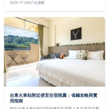
材料清單、關鍵技巧、常見問題解答，並分享個人經
2025-11-20
671次瀏覽
驗，讓新手也能輕鬆上手。無論是冬天暖身還是日常
補養，這份食譜都能滿足你的需求。
台東火車站附近便宜住宿推薦：省錢攻略與實
用指南
想在台東火車站附近找到便宜住宿嗎？本文提供完整