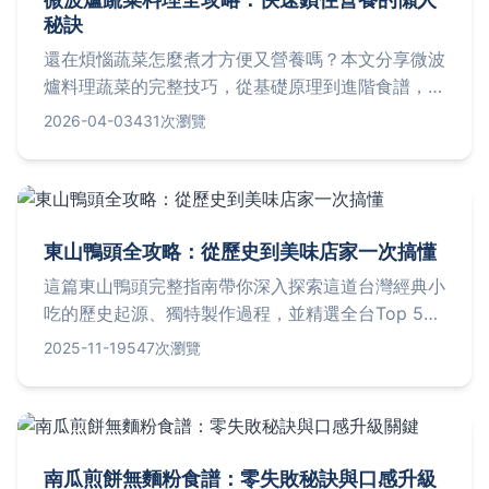
秘訣
還在煩惱蔬菜怎麼煮才方便又營養嗎？本文分享微波
爐料理蔬菜的完整技巧，從基礎原理到進階食譜，教
你如何避免蔬菜軟爛、保留鮮脆口感和維生素，輕鬆
2026-04-03
431次瀏覽
做出健康美味的微波爐蔬菜料理。
東山鴨頭全攻略：從歷史到美味店家一次搞懂
這篇東山鴨頭完整指南帶你深入探索這道台灣經典小
吃的歷史起源、獨特製作過程，並精選全台Top 5必
吃店家，附上詳細地址、價格、營業時間與特色。還
2025-11-19
547次瀏覽
包括常見問題解答、個人體驗分享與實用建議，幫助
你從新手變老饕，解決所有關於東山鴨頭的疑問。
南瓜煎餅無麵粉食譜：零失敗秘訣與口感升級