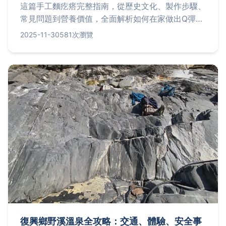
這篇手工麵疙瘩完整指南，從歷史文化、製作步驟、
常見問題到營養價值，全面解析如何在家做出Q彈美
味的手工麵疙瘩。包含詳細食譜、實用技巧和餐廳推
2025-11-30
581次瀏覽
薦，幫助您輕鬆掌握這道傳統台灣美食。
復興鄉野溪溫泉全攻略：交通、體驗、安全事