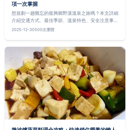
項一次掌握
想規劃一趟難忘的復興鄉野溪溫泉之旅嗎？本文詳細
介紹交通方式、最佳季節、溫泉特色、安全注意事
項，並分享個人真實體驗，幫助你輕鬆探索這個自然
2025-12-30
500次瀏覽
秘境，解決所有行前疑問。
微波爐蔬菜料理全攻略：快速鎖住營養的懶人