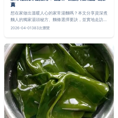
薦
想在家做出溫暖人心的家常湯麵嗎？本文分享資深煮
麵人的獨家湯頭秘方、麵條選擇要訣，並實地走訪台
北五家人氣湯麵店，提供詳細地址與點餐建議，讓你
2026-04-01
383次瀏覽
從廚房到外食都能享受道地美味。