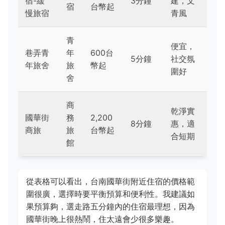
宿-緩
3分鐘
建，文
宿
台幣起
慢旅宿
青風
青
便宜，
巷弄青
年
600台
5分鐘
社交氛
年旅舍
旅
幣起
圍好
舍
商
乾淨實
國華街
務
2,200
8分鐘
惠，適
商旅
旅
台幣起
合短期
館
從表格可以看出，台南國華街附近住宿的價格範
圍很廣，選擇時要平衡預算和便利性。我建議如
果預算夠，選走路五分鐘內的住宿最理想，因為
國華街晚上很熱鬧，住太遠會少很多樂趣。