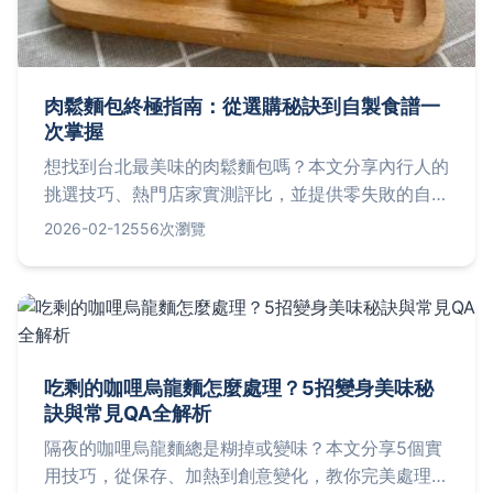
肉鬆麵包終極指南：從選購秘訣到自製食譜一
次掌握
想找到台北最美味的肉鬆麵包嗎？本文分享內行人的
挑選技巧、熱門店家實測評比，並提供零失敗的自製
食譜，解決你早餐選擇困難的煩惱。
2026-02-12
556次瀏覽
吃剩的咖哩烏龍麵怎麼處理？5招變身美味秘
訣與常見QA全解析
隔夜的咖哩烏龍麵總是糊掉或變味？本文分享5個實
用技巧，從保存、加熱到創意變化，教你完美處理剩