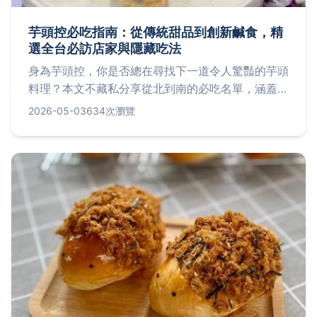
芋頭控必吃指南：從傳統甜品到創新鹹食，精
選全台必訪店家與隱藏吃法
身為芋頭控，你是否總在尋找下一道令人驚豔的芋頭
料理？本文不藏私分享從北到南的必吃名單，涵蓋經
典芋圓、綿密芋泥到創意鹹食，並揭露只有老饕才知
2026-05-03
634次瀏覽
道的隱藏版吃法與挑選秘訣，讓你一次滿足對芋頭的
所有渴望。