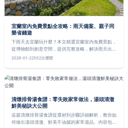
宜蘭室內免費景點全攻略：雨天備案、親子同
樂省錢遊
下雨天去宜蘭玩什麼？本文精選宜蘭室內免費景點，
從博物館到創意空間，提供完整攻略，解決雨天出遊
困擾，適合家庭、情侶和小資族，讓你的宜蘭之旅不
2026-01-22
552次瀏覽
掃興。
清燉排骨湯食譜：零失敗家常做法，湯頭清澈
鮮美秘訣大公開
這篇清燉排骨湯食譜從選材到步驟詳細解析，教你如
何做出湯頭清澈、鮮美不油膩的家常湯品。內容包括