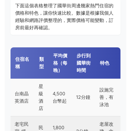
下面這個表格整理了國華街周邊幾家熱門住宿的
價格和特色，讓你快速比較。數據是根據我個人
經驗和網路評價整理的，實際價格可能變動，訂
房前最好再確認。
平均價
步行到
住宿名
類
格（每
國華街
特色
稱
型
晚）
時間
星
設施完
台南晶
級
4,500
12分鐘
善，有
英酒店
酒
台幣起
泳池
店
老宅民
老屋改
民
1,800