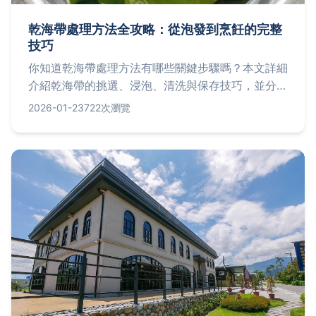
乾海帶處理方法全攻略：從泡發到烹飪的完整
技巧
你知道乾海帶處理方法有哪些關鍵步驟嗎？本文詳細
介紹乾海帶的挑選、浸泡、清洗與保存技巧，並分享
常見問題解答，幫助你輕鬆處理乾海帶，提升料理風
2026-01-23
722次瀏覽
味與營養價值。