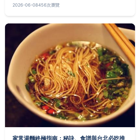
餘的咖哩烏龍麵，並解答常見疑問。
2026-06-08
456次瀏覽
家常湯麵終極指南：秘訣、食譜與台北必吃推