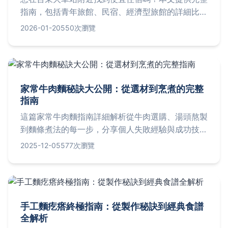
指南，包括青年旅館、民宿、經濟型旅館的詳細比
較、預算規劃技巧、常見問題解答，以及個人真實經
2026-01-20
550次瀏覽
驗分享，幫助你輕鬆省錢遊台東。
家常牛肉麵秘訣大公開：從選材到烹煮的完整
指南
這篇家常牛肉麵指南詳細解析從牛肉選購、湯頭熬製
到麵條煮法的每一步，分享個人失敗經驗與成功技
巧。包含牛肉部位比較表、常見問題解答，以及推薦
2025-12-05
577次瀏覽
店家資訊，幫助您在家輕鬆做出道地台灣牛肉麵。無
論是新手或老手，都能掌握實用技巧，解決常見疑
難。
手工麵疙瘩終極指南：從製作秘訣到經典食譜
全解析