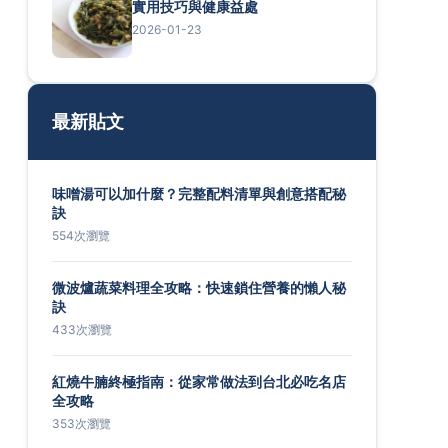
實用技巧與健康益處
2026-01-23
最新貼文
味噌湯可以加什麼？完整配料清單與創意搭配秘
訣
554次瀏覽
微波爐蔬菜料理全攻略：快速鎖住營養的懶人秘
訣
433次瀏覽
紅燒牛腩終極指南：從家常做法到台北必吃名店
全攻略
353次瀏覽