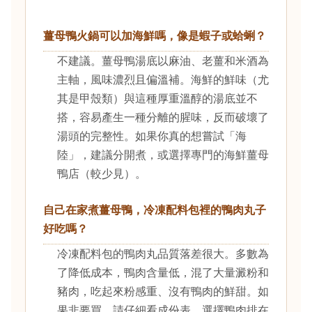
薑母鴨火鍋可以加海鮮嗎，像是蝦子或蛤蜊？
不建議。薑母鴨湯底以麻油、老薑和米酒為
主軸，風味濃烈且偏溫補。海鮮的鮮味（尤
其是甲殼類）與這種厚重溫醇的湯底並不
搭，容易產生一種分離的腥味，反而破壞了
湯頭的完整性。如果你真的想嘗試「海
陸」，建議分開煮，或選擇專門的海鮮薑母
鴨店（較少見）。
自己在家煮薑母鴨，冷凍配料包裡的鴨肉丸子
好吃嗎？
冷凍配料包的鴨肉丸品質落差很大。多數為
了降低成本，鴨肉含量低，混了大量澱粉和
豬肉，吃起來粉感重、沒有鴨肉的鮮甜。如
果非要買，請仔細看成份表，選擇鴨肉排在