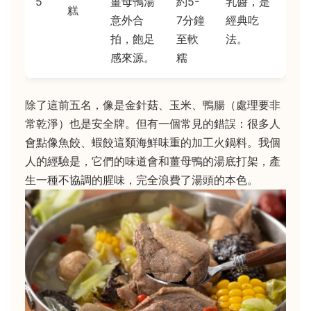
5
薑母鴨湯
約5-
乳醬，是
糕
意外合
7分鐘
經典吃
拍，飽足
至軟
法。
感來源。
糯
除了這前五名，像是金針菇、玉米、鴨腸（處理要非
常乾淨）也是安全牌。但有一個常見的錯誤：很多人
會點像魚餃、蝦餃這類海鮮味重的加工火鍋料。我個
人的經驗是，它們的味道會和薑母鴨的湯底打架，產
生一種不協調的腥味，完全浪費了湯頭的本色。