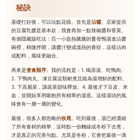
秘訣
基礎打好後，可以玩點花樣。首先是
沾醬
。店家提供
的豆腐乳醬是基本款，我會再加一點辣椒醬和香菜。
有個隱藏版吃法：舀一小匙熱騰騰的薑母鴨湯進沾醬
碗裡，稍微拌開，讓醬汁變成溫熱的膏狀，這樣沾肉
或配料，風味更融合。
再來是
煮食順序
。我的流程是：1. 喝原湯、吃鴨肉。
2. 下鴨肉丸、凍豆腐這類耐煮且能為湯增鮮的配料。
3. 下高麗菜，讓蔬菜甜味釋放。4. 最後才下豆皮、米
血，並開始享用吸飽所有精華的湯底。這樣湯頭的風
味會有一層一層的變化。
最後，很多人都忽略的
收尾
。吃到最後，湯已經濃縮
了所有食材的精華，這時點一份麵線或冬粉下去煮，
才是真正的完美句點。尤其是冬粉，它會把最後一滴