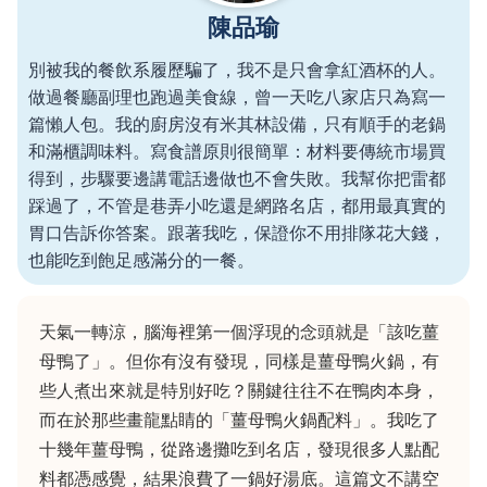
陳品瑜
別被我的餐飲系履歷騙了，我不是只會拿紅酒杯的人。
做過餐廳副理也跑過美食線，曾一天吃八家店只為寫一
篇懶人包。我的廚房沒有米其林設備，只有順手的老鍋
和滿櫃調味料。寫食譜原則很簡單：材料要傳統市場買
得到，步驟要邊講電話邊做也不會失敗。我幫你把雷都
踩過了，不管是巷弄小吃還是網路名店，都用最真實的
胃口告訴你答案。跟著我吃，保證你不用排隊花大錢，
也能吃到飽足感滿分的一餐。
天氣一轉涼，腦海裡第一個浮現的念頭就是「該吃薑
母鴨了」。但你有沒有發現，同樣是薑母鴨火鍋，有
些人煮出來就是特別好吃？關鍵往往不在鴨肉本身，
而在於那些畫龍點睛的「薑母鴨火鍋配料」。我吃了
十幾年薑母鴨，從路邊攤吃到名店，發現很多人點配
料都憑感覺，結果浪費了一鍋好湯底。這篇文不講空