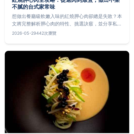
不膩的台式家常味
想做出餐廳級軟嫩入味的紅燒胛心肉卻總是失敗？本
文將完整解析胛心肉的特性、挑選訣竅，並分享私房
食譜與常見失敗原因，讓你一次掌握這道經典台菜的
2026-05-29
442次瀏覽
烹飪精髓。