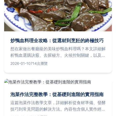
炒鴨血料理全攻略：從選材到烹飪的終極技巧
想在家做出餐廳級的美味炒鴨血料理嗎？本文詳細解
析鴨血選購訣竅、去腥秘方、火候控制關鍵，以及常
見失敗原因解決方案，讓新手也能一次成功。
2026-01-10
714次瀏覽
泡菜作法完整教學：從基礎到進階的實用指南
這篇泡菜作法教學文章，詳細解析從食材準備、發酵
技巧到常見問題的解決方法。內容包含個人實作經
驗、失敗案例分享，以及不同泡菜變體的比較表格。