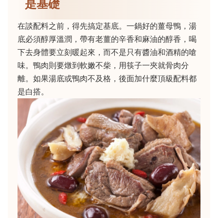
是基礎
在談配料之前，得先搞定基底。一鍋好的薑母鴨，湯
底必須醇厚溫潤，帶有老薑的辛香和麻油的醇香，喝
下去身體要立刻暖起來，而不是只有醬油和酒精的嗆
味。鴨肉則要燉到軟嫩不柴，用筷子一夾就骨肉分
離。如果湯底或鴨肉不及格，後面加什麼頂級配料都
是白搭。