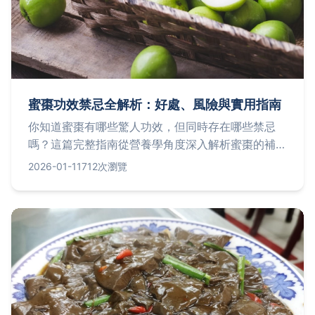
蜜棗功效禁忌全解析：好處、風險與實用指南
你知道蜜棗有哪些驚人功效，但同時存在哪些禁忌
嗎？這篇完整指南從營養學角度深入解析蜜棗的補
血、養顏等好處，並詳細列出糖尿病患、孕婦等族群
2026-01-11
712次瀏覽
的食用風險，提供每日建議攝取量與搭配技巧，幫助
你安全享受這種傳統食品。內容基於權威資料，確保
資訊準確實用。