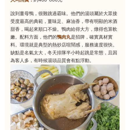
說到薑母鴨，很難跳過霸味。他們的湯頭屬於大眾接
受度最高的典範，薑味足、麻油香，帶有明顯的米酒
甜香，喝起來順口不燥。鴨肉給得大方，燉得也算軟
嫩。配料方面，他們的
鴨肉丸
是招牌，確實真材實
料。環境就是典型的熱炒店喧鬧感，服務速度很快。
缺點是名氣太大，冬天排隊半小時起跳是常態，且因
為客人多，有時候湯頭品質會有點浮動。