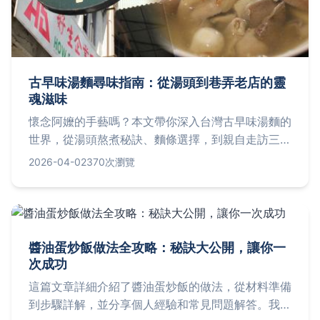
古早味湯麵尋味指南：從湯頭到巷弄老店的靈
魂滋味
懷念阿嬤的手藝嗎？本文帶你深入台灣古早味湯麵的
世界，從湯頭熬煮秘訣、麵條選擇，到親自走訪三家
必吃老店，完整解析如何辨別一碗真正的古早味，並
2026-04-02
370次瀏覽
解答湯頭能否續加、素食選擇等常見問題。
醬油蛋炒飯做法全攻略：秘訣大公開，讓你一
次成功
這篇文章詳細介紹了醬油蛋炒飯的做法，從材料準備
到步驟詳解，並分享個人經驗和常見問題解答。我們