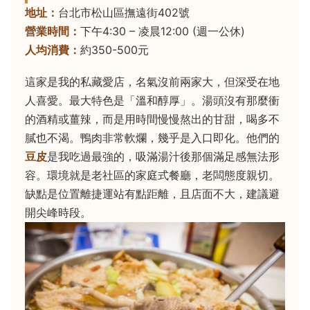
地址：
台北市松山區撫遠街402號
營業時間：
下午4:30 – 凌晨12:00 (週一公休)
人均消費：
約350-500元
這家是我的私藏愛店，名氣沒前兩家大，但深受在地
人喜愛。最大特色是「溫和醇厚」。湯頭沒有那麼衝
的酒精或薑辣，而是用時間慢慢熬出的甘甜，喝多不
膩也不渴。鴨肉非常軟爛，幾乎是入口即化。他們的
豆皮
是我吃過最強的，吸滿湯汁後那個滿足感無法形
容。環境就是老社區的家庭式餐廳，老闆態度親切。
缺點是位置離捷運站有點距離，且店面不大，建議避
開尖峰時段。