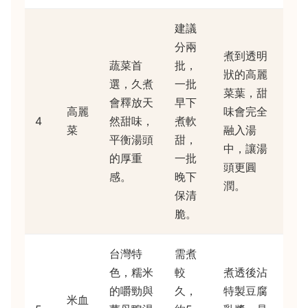
建議
分兩
煮到透明
蔬菜首
批，
狀的高麗
選，久煮
一批
菜葉，甜
會釋放天
早下
高麗
味會完全
4
然甜味，
煮軟
菜
融入湯
平衡湯頭
甜，
中，讓湯
的厚重
一批
頭更圓
感。
晚下
潤。
保清
脆。
台灣特
需煮
色，糯米
較
煮透後沾
的嚼勁與
久，
特製豆腐
米血