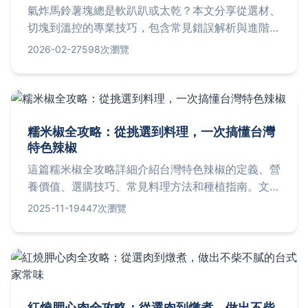
氣炸馬鈴薯塊總是軟趴趴或太乾？本文分享從選材、
切塊到溫控的專業技巧，包含常見錯誤解析與進階秘
訣，讓你輕鬆做出餐廳級的金黃酥脆口感。
2026-02-27
598次瀏覽
糯米椒全攻略：從挑選到料理，一次搞懂台灣
特色辣椒
這篇糯米椒全攻略詳細介紹台灣特色辣椒的定義、營
養價值、選購技巧、常見料理方法和種植指南。文章
包含實用表格和問答，解決所有關於糯米椒的疑問，
2025-11-19
447次瀏覽
無論是廚藝愛好者還是種植新手都能找到有價值的資
訊。
紅燒胛心肉全攻略：從選肉到燉煮，做出不柴