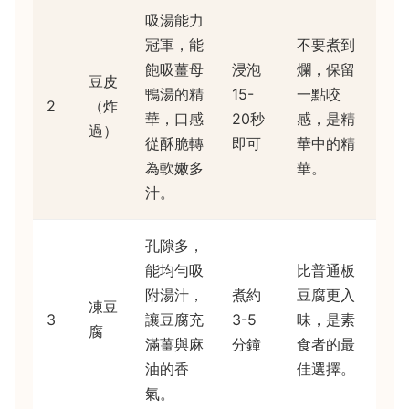
吸湯能力
冠軍，能
不要煮到
飽吸薑母
浸泡
爛，保留
豆皮
鴨湯的精
15-
一點咬
2
（炸
華，口感
20秒
感，是精
過）
從酥脆轉
即可
華中的精
為軟嫩多
華。
汁。
孔隙多，
能均勻吸
比普通板
附湯汁，
煮約
豆腐更入
凍豆
3
讓豆腐充
3-5
味，是素
腐
滿薑與麻
分鐘
食者的最
油的香
佳選擇。
氣。