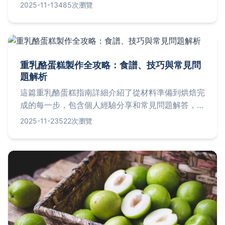
會探討如何選擇米飯、醬油品牌比較、避免炒飯黏鍋
2025-11-13
485次瀏覽
的技巧，以及進階小秘訣，幫助你輕鬆做出香氣四溢
的完美炒飯。無論是新手還是老手，都能從中找到實
用建議。
重乳酪蛋糕製作全攻略：食譜、技巧與常見問
題解析
這篇重乳酪蛋糕指南詳細介紹了從材料準備到烘焙完
成的每一步，包含個人經驗分享和常見問題解答，幫
助您避免常見錯誤，做出完美的重乳酪蛋糕。無論是
2025-11-23
522次瀏覽
新手還是進階者，都能從中獲益，並解決所有關於重
乳酪蛋糕的疑問。