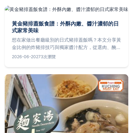
黃金豬排蓋飯食譜：外酥內嫩、醬汁濃郁的日
式家常美味
想在家做出餐廳級別的日式豬排蓋飯嗎？本文分享黃
金比例的炸豬排技巧與獨家醬汁配方，從選肉、醃
製、油炸到醬汁熬煮，一步步教你做出外皮酥脆、肉
2026-06-20
273次瀏覽
質多汁的完美豬排蓋飯，並解答常見失敗原因。