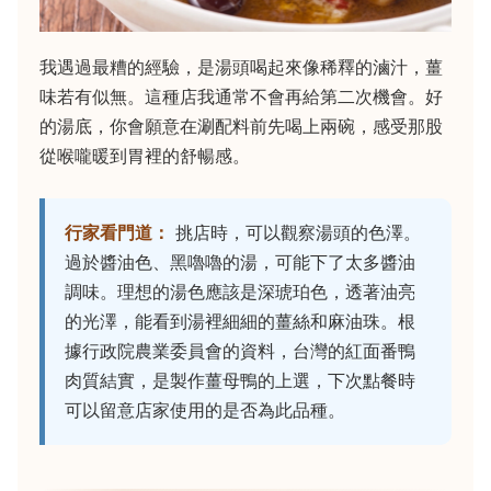
我遇過最糟的經驗，是湯頭喝起來像稀釋的滷汁，薑
味若有似無。這種店我通常不會再給第二次機會。好
的湯底，你會願意在涮配料前先喝上兩碗，感受那股
從喉嚨暖到胃裡的舒暢感。
行家看門道：
挑店時，可以觀察湯頭的色澤。
過於醬油色、黑嚕嚕的湯，可能下了太多醬油
調味。理想的湯色應該是深琥珀色，透著油亮
的光澤，能看到湯裡細細的薑絲和麻油珠。根
據行政院農業委員會的資料，台灣的紅面番鴨
肉質結實，是製作薑母鴨的上選，下次點餐時
可以留意店家使用的是否為此品種。