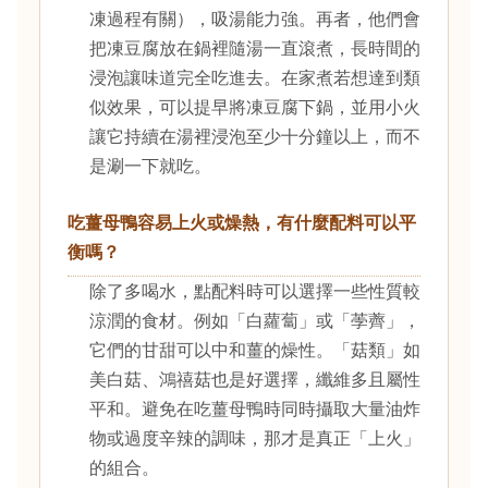
凍過程有關），吸湯能力強。再者，他們會
把凍豆腐放在鍋裡隨湯一直滾煮，長時間的
浸泡讓味道完全吃進去。在家煮若想達到類
似效果，可以提早將凍豆腐下鍋，並用小火
讓它持續在湯裡浸泡至少十分鐘以上，而不
是涮一下就吃。
吃薑母鴨容易上火或燥熱，有什麼配料可以平
衡嗎？
除了多喝水，點配料時可以選擇一些性質較
涼潤的食材。例如「白蘿蔔」或「荸薺」，
它們的甘甜可以中和薑的燥性。「菇類」如
美白菇、鴻禧菇也是好選擇，纖維多且屬性
平和。避免在吃薑母鴨時同時攝取大量油炸
物或過度辛辣的調味，那才是真正「上火」
的組合。