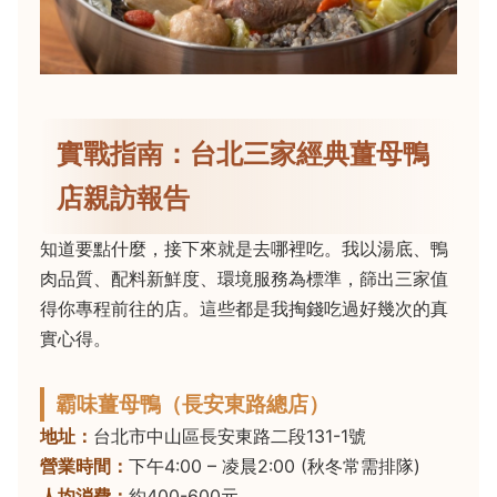
實戰指南：台北三家經典薑母鴨
店親訪報告
知道要點什麼，接下來就是去哪裡吃。我以湯底、鴨
肉品質、配料新鮮度、環境服務為標準，篩出三家值
得你專程前往的店。這些都是我掏錢吃過好幾次的真
實心得。
霸味薑母鴨（長安東路總店）
地址：
台北市中山區長安東路二段131-1號
營業時間：
下午4:00 – 凌晨2:00 (秋冬常需排隊)
人均消費：
約400-600元