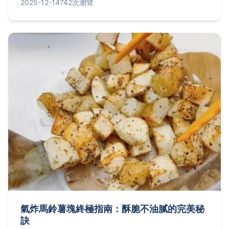
2025-12-14
742次瀏覽
無論你是初學者還是想精進技術，都能找到實用資
訊，幫助你輕鬆做出美味泡菜。文章還解答了如泡菜
為什麼發霉、保存期限等疑問，提供全方位指導。
氣炸馬鈴薯塊終極指南：酥脆不油膩的完美秘
訣