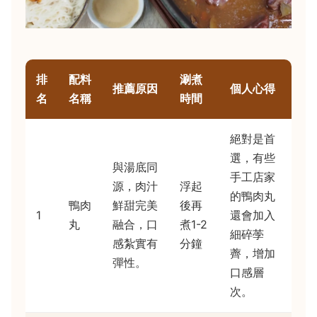
排
配料
涮煮
推薦原因
個人心得
名
名稱
時間
絕對是首
選，有些
與湯底同
手工店家
源，肉汁
浮起
的鴨肉丸
鴨肉
鮮甜完美
後再
1
還會加入
丸
融合，口
煮1-2
細碎荸
感紮實有
分鐘
薺，增加
彈性。
口感層
次。