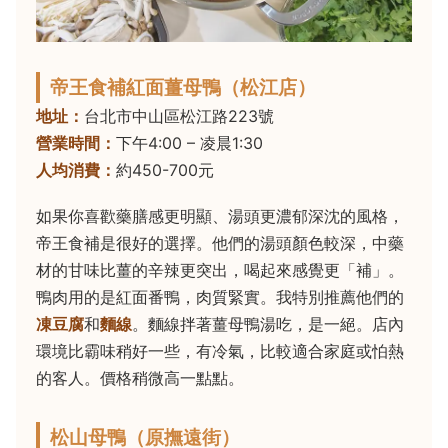
帝王食補紅面薑母鴨（松江店）
地址：
台北市中山區松江路223號
營業時間：
下午4:00 – 凌晨1:30
人均消費：
約450-700元
如果你喜歡藥膳感更明顯、湯頭更濃郁深沈的風格，
帝王食補是很好的選擇。他們的湯頭顏色較深，中藥
材的甘味比薑的辛辣更突出，喝起來感覺更「補」。
鴨肉用的是紅面番鴨，肉質緊實。我特別推薦他們的
凍豆腐
和
麵線
。麵線拌著薑母鴨湯吃，是一絕。店內
環境比霸味稍好一些，有冷氣，比較適合家庭或怕熱
的客人。價格稍微高一點點。
松山母鴨（原撫遠街）