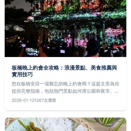
板橋晚上約會全攻略：浪漫景點、美食推薦與
實用技巧
想在板橋安排一場難忘的晚上約會嗎？這篇文章為你
提供完整指南，包括熱門景點如河濱公園和夜市、餐
廳選擇從高級料理到平價小吃、活動建議以及注意事
2026-01-12
1067次瀏覽
項如預算控制和交通方式。我們還分享個人經驗和常
見問題解答，幫助你輕鬆規劃板橋晚上約會，避免踩
雷，打造完美浪漫夜晚。無論是初次約會還是紀念
日，都能找到靈感。