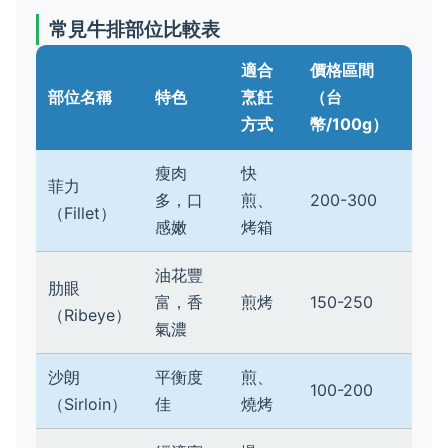
常見牛排部位比較表
適合
價格區間
部位名稱
特色
烹飪
（台
方式
幣/100g）
瘦肉
快
菲力
多，口
煎、
200-300
（Fillet）
感嫩
烤箱
油花豐
肋眼
富，香
煎烤
150-250
（Ribeye）
氣濃
沙朗
平衡度
煎、
100-200
（Sirloin）
佳
燒烤