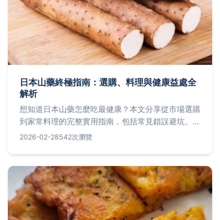
日本山藥終極指南：選購、料理與健康益處全
解析
想知道日本山藥怎麼吃最健康？本文分享從市場選購
到家常料理的完整實用指南，包括常見錯誤避坑、專
家保存秘訣，讓你輕鬆享受這個超級食材的營養價
2026-02-28
542次瀏覽
值。