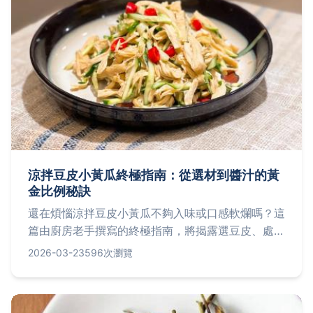
涼拌豆皮小黃瓜終極指南：從選材到醬汁的黃
金比例秘訣
還在煩惱涼拌豆皮小黃瓜不夠入味或口感軟爛嗎？這
篇由廚房老手撰寫的終極指南，將揭露選豆皮、處理
小黃瓜不出水的關鍵，並分享屢試不爽的黃金醬汁比
2026-03-23
596次瀏覽
例，讓你輕鬆做出餐廳級開胃菜。