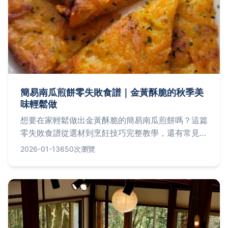
簡易南瓜煎餅零失敗食譜｜金黃酥脆的秋季美
味輕鬆做
想要在家輕鬆做出金黃酥脆的簡易南瓜煎餅嗎？這篇
零失敗食譜從選材到烹飪技巧完整教學，還有常見問
題解答，讓你一次掌握這道秋季美味的所有訣竅。
2026-01-13
650次瀏覽