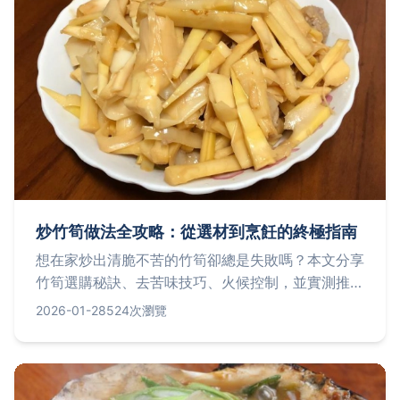
炒竹筍做法全攻略：從選材到烹飪的終極指南
想在家炒出清脆不苦的竹筍卻總是失敗嗎？本文分享
竹筍選購秘訣、去苦味技巧、火候控制，並實測推薦
台北三家必吃炒竹筍餐廳，解答常見烹飪難題，讓你
2026-01-28
524次瀏覽
一次掌握所有關鍵。