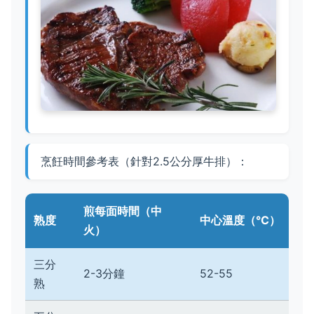
烹飪時間參考表（針對2.5公分厚牛排）：
煎每面時間（中
熟度
中心溫度（°C）
火）
三分
2-3分鐘
52-55
熟