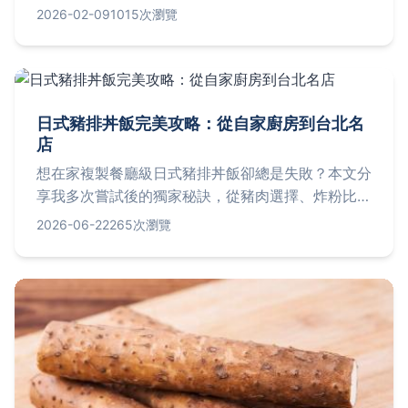
的魅力，從台北三家必訪名店的口味評比、不藏私的
2026-02-09
1015次瀏覽
家庭版食譜，到挑選完美蔥花麵包的三個關鍵技巧，
一次解決你所有的疑問。
日式豬排丼飯完美攻略：從自家廚房到台北名
店
想在家複製餐廳級日式豬排丼飯卻總是失敗？本文分
享我多次嘗試後的獨家秘訣，從豬肉選擇、炸粉比例
到醬汁調配，一步步教你做出酥脆多汁的豬排丼，並
2026-06-22
265次瀏覽
推薦三家台北必吃豬排丼餐廳，附上地址與點餐建
議。