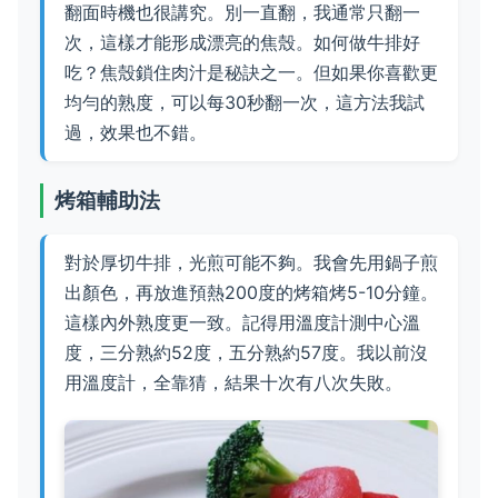
翻面時機也很講究。別一直翻，我通常只翻一
次，這樣才能形成漂亮的焦殼。如何做牛排好
吃？焦殼鎖住肉汁是秘訣之一。但如果你喜歡更
均勻的熟度，可以每30秒翻一次，這方法我試
過，效果也不錯。
烤箱輔助法
對於厚切牛排，光煎可能不夠。我會先用鍋子煎
出顏色，再放進預熱200度的烤箱烤5-10分鐘。
這樣內外熟度更一致。記得用溫度計測中心溫
度，三分熟約52度，五分熟約57度。我以前沒
用溫度計，全靠猜，結果十次有八次失敗。