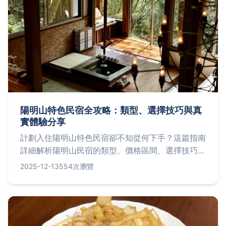
陽明山特色民宿全攻略：類型、選擇技巧與真
實體驗分享
計劃入住陽明山特色民宿卻不知從何下手？這篇指南
詳細解析陽明山民宿的類型、價格區間、選擇技巧，
並分享真實入住經驗，幫你避開地雷，找到最適合的
2025-12-13
554次瀏覽
住宿選擇。從溫泉民宿到景觀房型，一次搞定所有疑
難雜症。