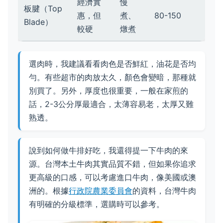
經濟實
慢
板腱（Top
惠，但
煮、
80-150
Blade）
較硬
燉煮
選肉時，我建議看看肉色是否鮮紅，油花是否均
勻。有些超市的肉放太久，顏色會變暗，那種就
別買了。另外，厚度也很重要，一般在家煎的
話，2-3公分厚最適合，太薄容易老，太厚又難
熟透。
說到如何做牛排好吃，我還得提一下牛肉的來
源。台灣本土牛肉其實品質不錯，但如果你追求
更高級的口感，可以考慮進口牛肉，像美國或澳
洲的。根據
行政院農業委員會
的資料，台灣牛肉
有明確的分級標準，選購時可以參考。