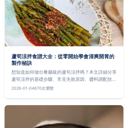
蘆筍涼拌食譜大全：從零開始學會清爽開胃的
製作秘訣
想知道如何做出餐廳級的蘆筍涼拌嗎？本文詳細分享
蘆筍涼拌的基礎步驟、常見失敗原因、醬料調配技
巧，以及個人經驗談，讓你輕鬆掌握這道夏日清爽料
2026-01-04
670次瀏覽
理，解決所有疑難雜症。