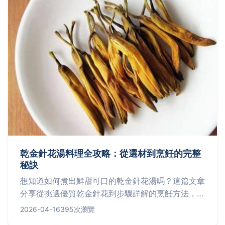
乾金針花湯料理全攻略：從選材到烹飪的完整
秘訣
想知道如何煮出鮮甜可口的乾金針花湯嗎？這篇文章
分享從挑選優質乾金針花到步驟詳解的烹飪方法，還
包括常見問題解答和個人經驗談，幫助你輕鬆做出營
2026-04-16
395次瀏覽
養滿分的湯品，避免常見失敗。