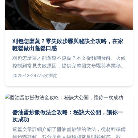
刈包怎麼蒸？零失敗步驟與秘訣全攻略，在家
輕鬆做出蓬鬆口感
刈包怎麼蒸才能蓬鬆不濕黏？本文從麵糰發酵、火候
控制到常見失敗原因，提供完整圖文步驟與專業秘
訣，讓新手也能一次成功，重現台灣街頭美味。
2025-12-24
775次瀏覽
醬油蛋炒飯做法全攻略：秘訣大公開，讓你一
次成功
這篇文章詳細介紹了醬油蛋炒飯的做法，從材料準備
到步驟詳解，並分享個人經驗和常見問題解答。我們