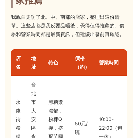
家推薦
我親自走訪了北、中、南部的店家，整理出這份清
單。這些店都是我反覆品嚐後，覺得值得推薦的。價
格和營業時間都是最新資訊，但建議出發前再確認。
店
地
價格
特色
營業時間
名
址
（約）
台
北
永
市
黑糖漿
康
大
濃郁，
街
安
粉粿Q
10:00-
50元/
粉
區
彈，搭
22:00（週
碗
粿
永
配芋圓
一休）