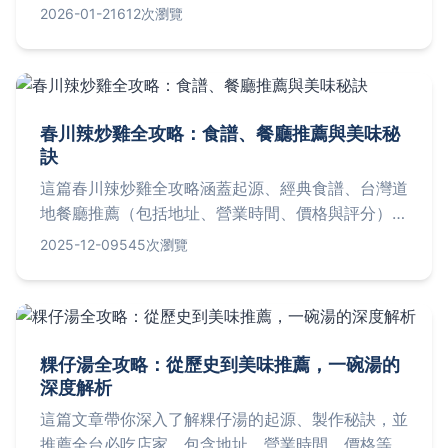
荷神社，到美食體驗如佐賀牛的詳細建議。並分享交
2026-01-21
612次瀏覽
通技巧和常見問題解答，幫助你輕鬆規劃難忘的佐賀
一日遊，深度探索佐賀的文化與自然魅力。
春川辣炒雞全攻略：食譜、餐廳推薦與美味秘
訣
這篇春川辣炒雞全攻略涵蓋起源、經典食譜、台灣道
地餐廳推薦（包括地址、營業時間、價格與評分），
以及常見問題解答。從家庭自製到外食選擇，提供實
2025-12-09
545次瀏覽
用資訊，幫助您輕鬆享受這道韓國美食。文章還分享
個人經驗與小貼士，避免踩雷，滿足所有搜索需求。
粿仔湯全攻略：從歷史到美味推薦，一碗湯的
深度解析
這篇文章帶你深入了解粿仔湯的起源、製作秘訣，並
推薦全台必吃店家，包含地址、營業時間、價格等實