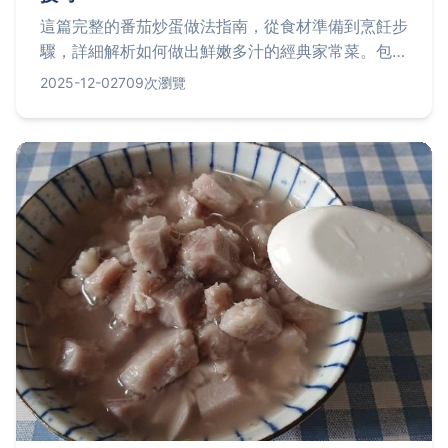
這篇完整的番茄炒蛋做法指南，從食材準備到烹飪步
驟，詳細解析如何做出鮮嫩多汁的經典家常菜。包含
常見問題解答、營養資訊和個人經驗分享，讓你輕鬆
2025-12-02
709次瀏覽
掌握這道台灣人氣料理，解決所有烹飪疑難。