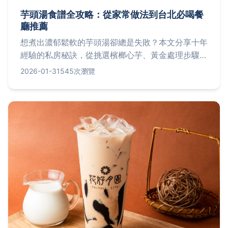
芋頭湯食譜全攻略：從家常做法到台北必喝餐
廳推薦
想煮出濃郁鬆軟的芋頭湯卻總是失敗？本文分享十年
經驗的私房秘訣，從挑選檳榔心芋、黃金處理步驟到
完美湯頭比例一次公開，並嚴選三家台北人氣芋頭湯
2026-01-31
545次瀏覽
餐廳，讓你輕鬆複製經典好味道。