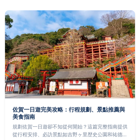
佐賀一日遊完美攻略：行程規劃、景點推薦與
美食指南
規劃佐賀一日遊卻不知從何開始？這篇完整指南提供
從行程安排、必訪景點如吉野ヶ里歴史公園和祐德稻