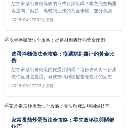
想在家做出餐廳等級的日式豬排飯嗎？本文完整揭露
從選肉、斷筋、裹粉到油炸的黃金步驟，並分享讓豬
排保持酥脆多汁的關鍵技巧，最後附上正宗日式醬汁
2026-04-17
392次瀏覽
調配法與常見失敗問答，讓你一次成功！
皮蛋拌麵做法全攻略：從選材到醬汁的黃金比
例
想在家做出餐廳級的皮蛋拌麵嗎？這份攻略將一步步
教你從挑選皮蛋、煮麵技巧到調配靈魂醬汁的完整秘
訣，並分享讓風味層次暴增的私房配料與常見失敗原
2026-06-17
293次瀏覽
因分析，保證零失敗上手。
家常番茄炒蛋做法全攻略：零失敗秘訣與關鍵
技巧