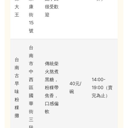
大
康
很受歡
王
街
迎
15
號
台
南
台
市
傳統柴
南
中
火熬煮
古
西
黑糖，
14:00-
早
40元/
區
粉粿帶
19:00（賣
味
碗
國
焦香，
完為止）
粉
華
口感偏
粿
街
軟
攤
三
段