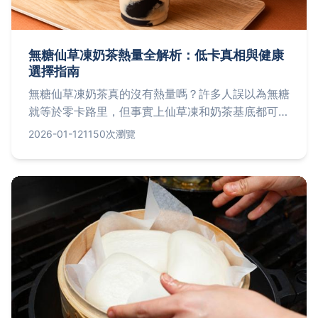
無糖仙草凍奶茶熱量全解析：低卡真相與健康
選擇指南
無糖仙草凍奶茶真的沒有熱量嗎？許多人誤以為無糖
就等於零卡路里，但事實上仙草凍和奶茶基底都可能
貢獻隱形熱量。本文深入探討無糖仙草凍奶茶的熱量
2026-01-12
1150次瀏覽
構成，包括成分分析、市面品牌比較，並引用台灣衛
生福利部國民健康署的數據，提供實用建議，幫助你
在享受美味同時控制熱量攝取，解答常見疑問如減肥
期間是否適合飲用。