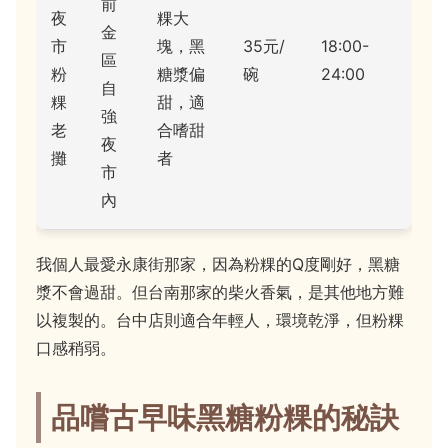
前
夜
粿大
金
市
塊，黑
35元/
18:00-
區
粉
糖漿偏
碗
24:00
自
粿
甜，適
強
老
合嗜甜
夜
攤
者
市
內
我個人最愛永康街那家，因為粉粿的Q度剛好，黑糖
漿不會過甜。但台南那家的柴火香氣，是其他地方難
以複製的。台中店則適合年輕人，環境乾淨，但粉粿
口感稍弱。
品嚐古早味黑糖粉粿的秘訣