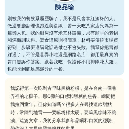
陳品瑜
別被我的餐飲系履歷騙了，我不是只會拿紅酒杯的人。
做過餐廳副理也跑過美食線，曾一天吃八家店只為寫一
篇懶人包。我的廚房沒有米其林設備，只有順手的老鍋
和滿櫃調味料。寫食譜原則很簡單：材料要傳統市場買
得到，步驟要邊講電話邊做也不會失敗。我幫你把雷都
踩過了，不管是巷弄小吃還是網路名店，都用最真實的
胃口告訴你答案。跟著我吃，保證你不用排隊花大錢，
也能吃到飽足感滿分的一餐。
我記得第一次吃到古早味黑糖粉粿，是在台南一個巷
弄裡的老攤子。那Q彈的口感和黑糖的焦香，瞬間把
我拉回童年。但你知道嗎？很多人在尋找這款甜點
時，常踩到地雷——要嘛粉粿太硬，要嘛黑糖味不夠
濃。這篇文章，我將分享我多年品嚐和自製的經驗，
帶你深入古早味黑糖粉粿的世界。