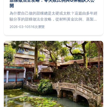
甜粿做法全攻略：零失敗比例與Q彈秘訣大公
開
為什麼自己做的甜粿總是太硬或太軟？這篇由多年經
驗分享的甜粿做法全攻略，從材料黃金比例、蒸製關
鍵步驟到新手常犯錯誤一次解析，讓你輕鬆做出Q彈
2026-03-10
516次瀏覽
不黏牙的完美傳統甜粿。