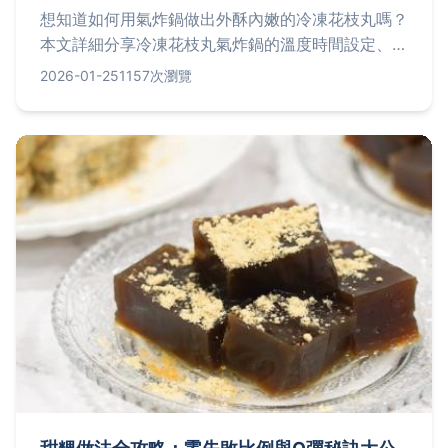
想知道如何用氣炸鍋做出外酥內嫩的冷凍花枝丸嗎？
本文詳細分享冷凍花枝丸氣炸鍋的溫度時間設定、解
凍技巧與常見問題解答，讓你輕鬆成為氣炸鍋料理達
2026-01-25
1157次瀏覽
人！