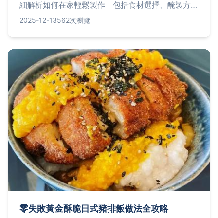
細解析如何在家輕鬆製作，包括食材選擇、醃製方
法、健康益處，並分享台北推薦餐廳資訊。無論您是
2025-12-13
562次瀏覽
新手還是老手，都能找到實用內容，解決常見問題，
讓您享受這道美味佳餚。
零失敗黃金酥脆日式豬排飯做法全攻略