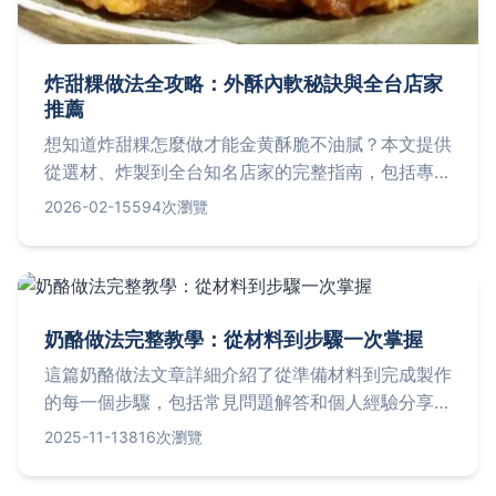
炸甜粿做法全攻略：外酥內軟秘訣與全台店家
推薦
想知道炸甜粿怎麼做才能金黄酥脆不油膩？本文提供
從選材、炸製到全台知名店家的完整指南，包括專家
秘訣與常見問題解答，讓你一次掌握這道台灣傳統美
2026-02-15
594次瀏覽
食。
奶酪做法完整教學：從材料到步驟一次掌握
這篇奶酪做法文章詳細介紹了從準備材料到完成製作
的每一個步驟，包括常見問題解答和個人經驗分享。
無論你是初學者還是有經驗的廚師，都能從中找到實
2025-11-13
816次瀏覽
用資訊，輕鬆在家做出專業級奶酪。內容涵蓋奶酪做
法的各種變體，如新鮮奶酪和硬質奶酪，並提供實用