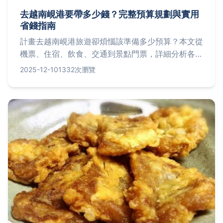
去越南峴港要帶多少錢？完整預算規劃與實用
省錢指南
計畫去越南峴港旅遊卻煩惱該準備多少預算？本文從
機票、住宿、飲食、交通到景點門票，詳細分析各項
費用，並提供經濟型到豪華型的預算估算，加上個人
2025-12-10
1332次瀏覽
省錢心得，幫你輕鬆解決資金規劃問題。