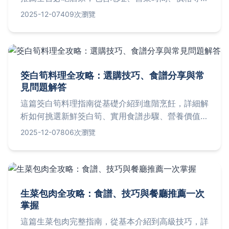
用資訊。無論你是美食愛好者還是初次嘗試，都能找
2025-12-07
409次瀏覽
到所需答案，解決所有關於粿仔湯的疑問。
筊白筍料理全攻略：選購技巧、食譜分享與常
見問題解答
這篇筊白筍料理指南從基礎介紹到進階烹飪，詳細解
析如何挑選新鮮筊白筍、實用食譜步驟、營養價值及
保存方法。內容涵蓋清炒、煮湯、燒烤等多種料理方
2025-12-07
806次瀏覽
式，並附上個人經驗分享和常見問答，幫助你輕鬆做
出美味健康的筊白筍料理，解決所有相關疑問。
生菜包肉全攻略：食譜、技巧與餐廳推薦一次
掌握
這篇生菜包肉完整指南，從基本介紹到高級技巧，詳