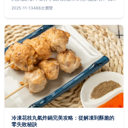
會探討如何選擇米飯、醬油品牌比較、避免炒飯黏鍋
2025-11-13
488次瀏覽
的技巧，以及進階小秘訣，幫助你輕鬆做出香氣四溢
的完美炒飯。無論是新手還是老手，都能從中找到實
用建議。
冷凍花枝丸氣炸鍋完美攻略：從解凍到酥脆的
零失敗秘訣