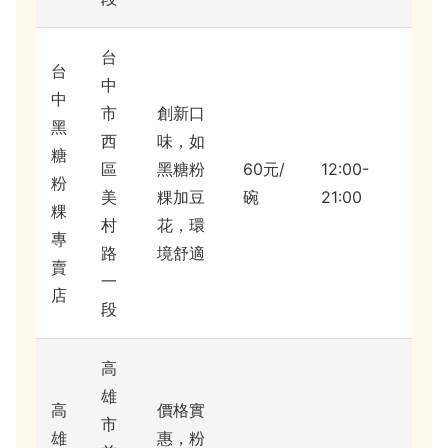
台
台
中
中
市
創新口
黑
西
味，如
糖
區
黑糖粉
60元/
12:00-
粉
美
粿加豆
碗
21:00
粿
村
花，環
專
路
境舒適
賣
一
店
段
高
雄
高
價格實
市
雄
惠，粉