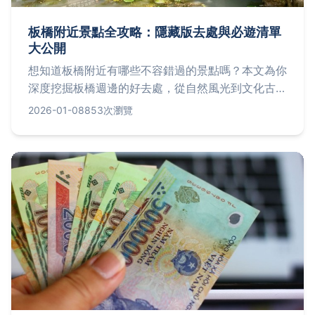
板橋附近景點全攻略：隱藏版去處與必遊清單
大公開
想知道板橋附近有哪些不容錯過的景點嗎？本文為你
深度挖掘板橋週邊的好去處，從自然風光到文化古
蹟，還有親子友善地點，提供實用行程建議與私房清
2026-01-08
853次瀏覽
單，幫助你輕鬆規劃旅程，解決所有旅遊疑問。