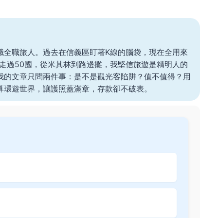
職全職旅人。過去在信義區盯著K線的腦袋，現在全用來
。走過50國，從米其林到路邊攤，我堅信旅遊是精明人的
我的文章只問兩件事：是不是觀光客陷阱？值不值得？用
算環遊世界，讓護照蓋滿章，存款卻不破表。