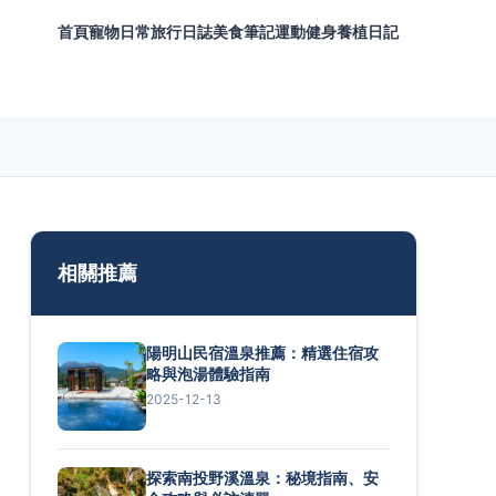
首頁
寵物日常
旅行日誌
美食筆記
運動健身
養植日記
相關推薦
陽明山民宿溫泉推薦：精選住宿攻
略與泡湯體驗指南
2025-12-13
探索南投野溪溫泉：秘境指南、安