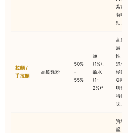
紮實
有嚼
勁。
高延
展
鹽
性，
50%
(1%)、
追求
拉麵 /
高筋麵粉
-
鹼水
極致
手拉麵
55%
(1-
Q彈
2%)*
與獨
特風
味。
質地
堅