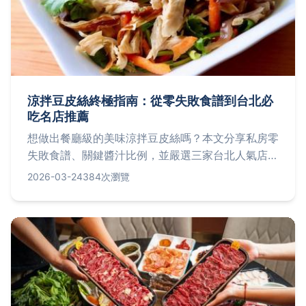
涼拌豆皮絲終極指南：從零失敗食譜到台北必
吃名店推薦
想做出餐廳級的美味涼拌豆皮絲嗎？本文分享私房零
失敗食譜、關鍵醬汁比例，並嚴選三家台北人氣店
家，從自製到外帶一次滿足你的胃。
2026-03-24
384次瀏覽