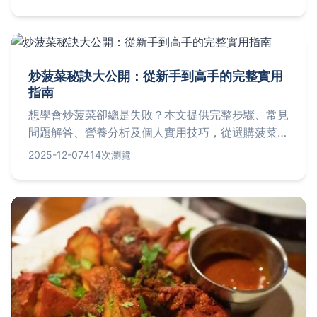
格和營業時間。透過常見問答，解決你對九孔料理的
所有疑惑，幫助你享受這道台灣經典美食。
炒菠菜秘訣大公開：從新手到高手的完整實用
指南
想學會炒菠菜卻總是失敗？本文提供完整步驟、常見
問題解答、營養分析及個人實用技巧，從選購菠菜到
調味秘訣，一步步教你做出翠綠美味的炒菠菜。無論
2025-12-07
414次瀏覽
是新手或老手，都能找到有用資訊，解決所有相關疑
問。