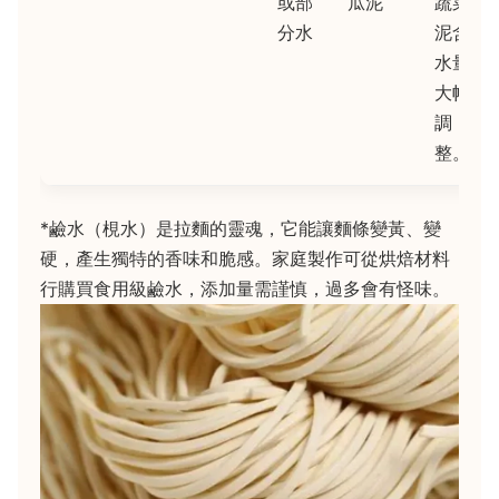
或部
瓜泥
蔬菜
分水
泥含
水量
大幅
調
整。
*鹼水（梘水）是拉麵的靈魂，它能讓麵條變黃、變
硬，產生獨特的香味和脆感。家庭製作可從烘焙材料
行購買食用級鹼水，添加量需謹慎，過多會有怪味。