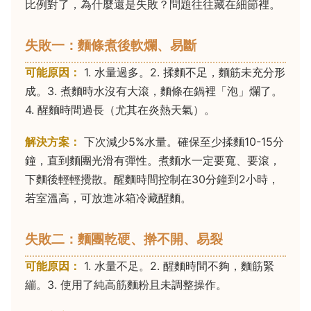
比例對了，為什麼還是失敗？問題往往藏在細節裡。
失敗一：麵條煮後軟爛、易斷
可能原因：
1. 水量過多。2. 揉麵不足，麵筋未充分形
成。3. 煮麵時水沒有大滾，麵條在鍋裡「泡」爛了。
4. 醒麵時間過長（尤其在炎熱天氣）。
解決方案：
下次減少5%水量。確保至少揉麵10-15分
鐘，直到麵團光滑有彈性。煮麵水一定要寬、要滾，
下麵後輕輕攪散。醒麵時間控制在30分鐘到2小時，
若室溫高，可放進冰箱冷藏醒麵。
失敗二：麵團乾硬、擀不開、易裂
可能原因：
1. 水量不足。2. 醒麵時間不夠，麵筋緊
繃。3. 使用了純高筋麵粉且未調整操作。