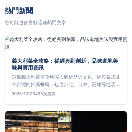
熱門新聞
您可能也會喜歡這些熱門文章
義大利菜全攻略：從經典到創新，品味道地美
味與實用資訊
這篇義大利菜全攻略深入解析歷史文化、經典菜式及
在台灣的推薦餐廳，包含台北、台中、高雄等地店家
地址、價格和營業時間，並提供在家烹飪技巧與常見
2025-12-06
493次瀏覽
問答，幫助您完整探索義大利菜的奧秘，滿足從入門
到精通的各種需求。