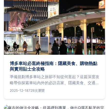
博多車站必逛終極指南：隱藏美食、購物熱點
與實用貼士全攻略
準備規劃博多車站之旅卻不知從何逛起？這篇深度攻
略帶你探索車站內外的必訪店家、隱藏美食、交通貼
士與常見問題，解決自由行旅客的所有疑惑，讓你的
2025-12-18
729次瀏覽
旅程輕鬆又難忘。