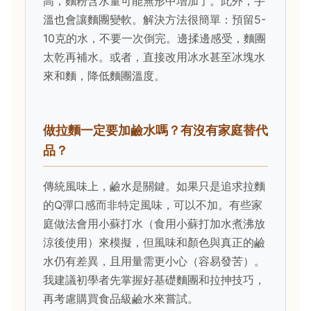
高，麵粉含水量可能無形中增加了。此外，手
溫也會讓麵團變軟。解決方法很簡單：預留5-
10克的水，不要一次倒完。邊揉邊感受，麵團
太乾再補水。或者，直接改用冰水甚至冰塊水
來和麵，降低麵團溫度。
做拉麵一定要加鹼水嗎？有沒有家庭替代
品？
傳統風味上，鹼水是關鍵。如果只是追求拉麵
的Q彈口感而非特定風味，可以不加。有些家
庭做法會用小蘇打水（食用小蘇打加水煮沸放
涼後使用）來模擬，但風味和顏色與真正的鹼
水仍有差異，且用量需更小心（容易發苦）。
我建議初學者先掌握好基礎麵團和拉抻技巧，
再考慮購買食品級鹼水來嘗試。