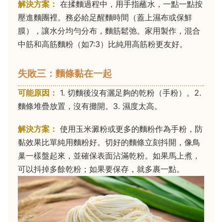
解決方案：
在揉麵過程中，用手指蘸水，一點一點按
壓進麵團裡。務必給足醒麵時間（蓋上濕布或保鮮
膜），讓水分均勻分布，麵筋鬆弛。家用製作，混合
中筋和高筋麵粉（如7:3）比純用高筋粉更友好。
失敗三：麵條黏在一起
可能原因：
1. 切麵後沒有灑足夠的乾粉（手粉）。2.
麵條堆疊放置，沒有攤開。3. 濕度太高。
解決方案：
使用玉米澱粉或更多的麵粉作為手粉，防
黏效果比單純用麵粉好。切好的麵條立刻抖開，像鳥
巢一樣盤起來，並確保表面沾滿乾粉。如果馬上煮，
可以抖掉多餘乾粉；如果要保存，就多裹一點。