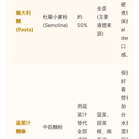
硬，
全蛋
義大利
煮後
杜蘭小麥粉
約
(主要
麵
保持
(Semolina)
50%
液體來
(Pasta)
al
源)
dente
口
感。
視覺
好
看，
營養
用蔬
加
菜汁
菠菜、
分，
蔬菜汁
替代
甜菜
水量
中筋麵粉
麵條
全部
根、南
需視