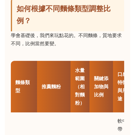
如何根據不同麵條類型調整比
例？
學會基礎後，我們來玩點花的。不同麵條，質地要求
不同，比例當然要變。
水量
口感
範圍
關鍵添
麵條類
特徵
推薦麵粉
（相
加物與
型
與用
對麵
比例
途
粉）
軟中
帶