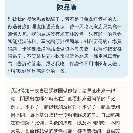
陳品瑜
別被我的餐飲系履歷騙了，我不是只會拿紅酒杯的人。
做過餐廳副理也跑過美食線，曾一天吃八家店只為寫一
篇懶人包。我的廚房沒有米其林設備，只有順手的老鍋
和滿櫃調味料。寫食譜原則很簡單：材料要傳統市場買
得到，步驟要邊講電話邊做也不會失敗。我幫你把雷都
踩過了，不管是巷弄小吃還是網路名店，都用最真實的
胃口告訴你答案。跟著我吃，保證你不用排隊花大錢，
也能吃到飽足感滿分的一餐。
我記得第一次自己揉麵團做麵條，結果煮出來一鍋
糊。問題出在哪？就出在那個看起來最簡單的「比
例」。水多了，麵條軟爛沒筋骨；水少了，麵團硬到
擀不開。這不是食譜抄一抄就能解決的事。真正關鍵
在於理解「比例」背後的原理，以及不同麵粉、不同
天氣、甚至你想做的麵條種類，都需要微調。這篇文