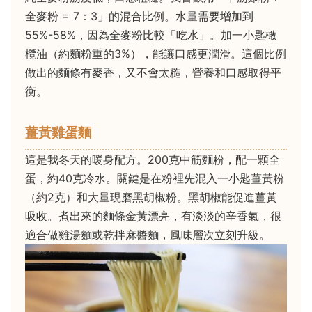
全麥粉 = 7：3」的混合比例。水量需要增加到
55%-58%，因為全麥粉比較「吃水」。加一小匙橄
欖油（約麵粉重的3%），能讓口感更潤滑。這個比例
做出的麵條有麥香，又不會太糙，營養和口感取得平
衡。
薑黃雞蛋麵
這是我冬天的暖身配方。200克中筋麵粉，配一顆全
蛋，約40克冷水。關鍵是在粉裡先混入一小匙薑黃粉
（約2克）和大量現磨黑胡椒粉。黑胡椒能促進薑黃
吸收。煮出來的麵條金黃漂亮，有淡淡的辛香氣，很
適合做雞湯麵或乾拌麻醬麵，風味層次立刻升級。