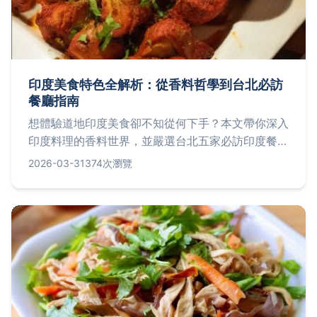
印度美食特色全解析：從香料哲學到台北必訪
餐廳指南
想體驗道地印度美食卻不知從何下手？本文帶你深入
印度料理的香料世界，並嚴選台北五家必訪印度餐
廳，從點餐技巧到隱藏菜色一次掌握。
2026-03-31
374次瀏覽