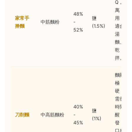
Q，
萬
48%
家常手
鹽
用，
中筋麵粉
-
擀麵
(1.5%)
適合
52%
湯
麵、
乾
拌。
麵團
極
硬，
需長
40%
時間
鹽
刀削麵
中高筋麵粉
-
醒
(1%)
45%
發，
口感