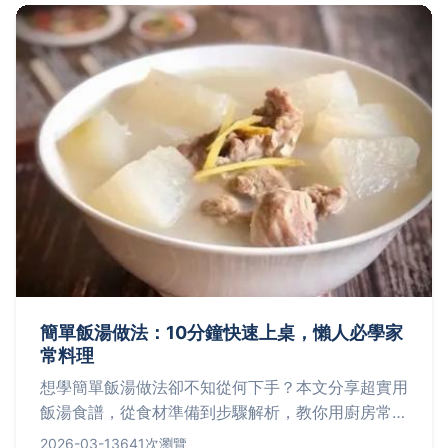
簡單飯湯做法：10分鐘快速上桌，懶人必學家
常料理
想學簡單飯湯做法卻不知從何下手？本文分享超實用
飯湯食譜，從食材準備到步驟解析，教你用廚房常備
品快速做出暖胃湯飯，解決忙碌生活的飲食困擾。
2026-03-13
641次瀏覽