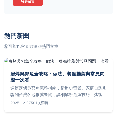
發表留言
熱門新聞
您可能也會喜歡這些熱門文章
鹽烤吳郭魚全攻略：做法、餐廳推薦與常見問
題一次看
這篇鹽烤吳郭魚完整指南，從歷史背景、家庭自製步
驟到台灣各地推薦餐廳，詳細解析選魚技巧、烤製秘
訣與營養價值。包含實用問答，幫助您解決所有疑
2025-12-07
501次瀏覽
惑，輕鬆享受這道台灣經典海鮮美味。