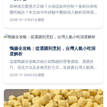
四神湯怎麼煮才正確？火候該如何控制？食材比例有
哪些秘訣？本文由10年經驗中醫師深入解析四神湯
煮法的每一個細節，包括常見錯誤避坑、獨家烹飪技
2026-01-27
641次瀏覽
巧與實用步驟，幫助你在家輕鬆煮出湯清味美、養生
功效滿分的四神湯。
鴨腸全攻略：從選購到烹飪，台灣人氣小吃深
度解析
這篇鴨腸全攻略詳細介紹鴨腸的營養價值、選購技
巧、清洗方法及多種烹飪方式，並推薦台灣人氣鴨腸
餐廳，包含地址、價格和營業時間。無論您是新手還
2025-11-29
403次瀏覽
是老饕，都能找到實用資訊，解決所有關於鴨腸的疑
問。