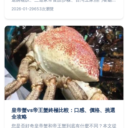
細資訊，並解答去除腥味等常見疑問，讓你輕鬆享受
2026-01-29
653次瀏覽
這道海鮮美味。
皇帝蟹vs帝王蟹終極比較：口感、價格、挑選
全攻略
您是否好奇皇帝蟹和帝王蟹到底有什麼不同？本文從