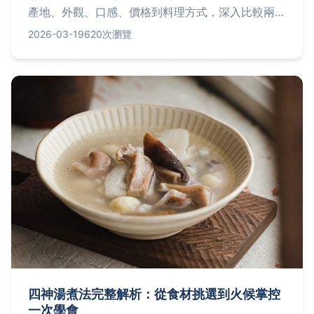
產地、外觀、口感、價格到料理方式，深入比較兩大
蟹王的關鍵差異，並分享在台灣市場的挑選秘訣、個
2026-03-19
620次瀏覽
人品嚐經驗，以及推薦熱門海鮮餐廳，幫助您做出明
智選擇，享受頂級海鮮美味。
四神湯煮法完整解析：從食材挑選到火候掌控
一次學會