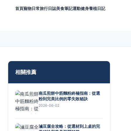
首頁
寵物日常
旅行日誌
美食筆記
運動健身
養植日記
相關推薦
南瓜煎餅中筋麵粉終極指南：從選
粉到完美比例的零失敗秘訣
2026-06-02
滷豆腐全攻略：從選材到上桌的完