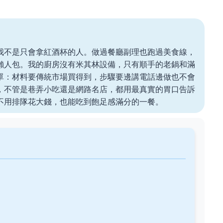
我不是只會拿紅酒杯的人。做過餐廳副理也跑過美食線，
懶人包。我的廚房沒有米其林設備，只有順手的老鍋和滿
單：材料要傳統市場買得到，步驟要邊講電話邊做也不會
，不管是巷弄小吃還是網路名店，都用最真實的胃口告訴
不用排隊花大錢，也能吃到飽足感滿分的一餐。