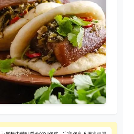
—那鬆軟中帶點嚼勁的刈包皮，完美包裹著肥瘦相間