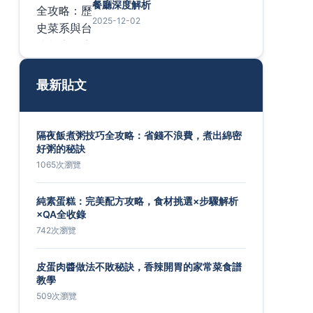
餐廳深度解析
2025-12-02
最新貼文
隔夜飯煮粥技巧全攻略：省錢不浪費，煮出綿密
好粥的秘訣
1065次瀏覽
純素蛋糕：完美配方攻略，食材挑選×步驟解析
×QA全收錄
742次瀏覽
皮蛋肉醬做法不敗秘訣，香辣開胃的家常菜食譜
教學
509次瀏覽