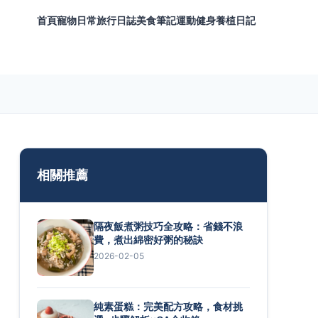
首頁
寵物日常
旅行日誌
美食筆記
運動健身
養植日記
相關推薦
隔夜飯煮粥技巧全攻略：省錢不浪
費，煮出綿密好粥的秘訣
2026-02-05
純素蛋糕：完美配方攻略，食材挑