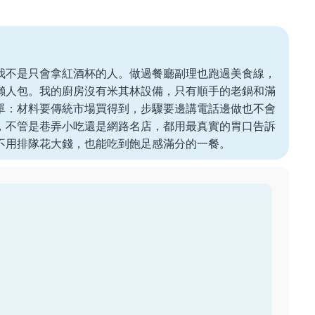
我不是只會拿紅酒杯的人。做過餐廳副理也跑過美食線，
懶人包。我的廚房沒有米其林設備，只有順手的老鍋和滿
單：材料要傳統市場買得到，步驟要邊講電話邊做也不會
，不管是巷弄小吃還是網路名店，都用最真實的胃口告訴
不用排隊花大錢，也能吃到飽足感滿分的一餐。