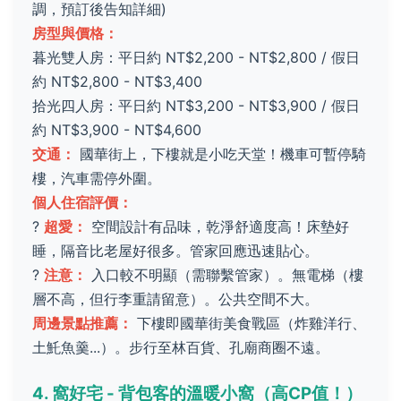
調，預訂後告知詳細)
房型與價格：
暮光雙人房：平日約 NT$2,200 - NT$2,800 / 假日
約 NT$2,800 - NT$3,400
拾光四人房：平日約 NT$3,200 - NT$3,900 / 假日
約 NT$3,900 - NT$4,600
交通：
國華街上，下樓就是小吃天堂！機車可暫停騎
樓，汽車需停外圍。
個人住宿評價：
?
超愛：
空間設計有品味，乾淨舒適度高！床墊好
睡，隔音比老屋好很多。管家回應迅速貼心。
?
注意：
入口較不明顯（需聯繫管家）。無電梯（樓
層不高，但行李重請留意）。公共空間不大。
周邊景點推薦：
下樓即國華街美食戰區（炸雞洋行、
土魠魚羹...）。步行至林百貨、孔廟商圈不遠。
4. 窩好宅 - 背包客的溫暖小窩（高CP值！）