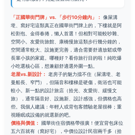
「正國華街門牌」vs. 「步行10分鐘內」：
像屎溝
墘、窩好宅這類真正在國華街門牌上的，下樓就是阿
松割包、金得春捲，懶人首選！但相對可能較吵雜、
空間小。友愛街旅館、康橋慢旅這類步行幾分鐘的，
空間通常較大、設施更完善，適合需要舒適放鬆或帶
長輩小孩的家庭。哪種好？看你旅行目的啦！純吃爆
小吃選核心區，想兼顧舒適選外圍一點。
老屋vs.新設計：
老房子的魅力擋不住（屎溝墘、老
曼船長、窄門），但隔音和樓梯是硬傷，衛浴也可能
較小。新一點的設計旅店（拾光、友愛街、緩慢文
旅），通常隔音好、設施新、設計感強，但價格也高
些。我個人建議：年輕人或背包客體驗老屋很棒；重
視睡眠或設備的就選新的吧。
價格與價值：
國華街住宿價格帶很廣！便宜背包床位
五六百就有（窩好宅），中價位設計民宿兩千多（拾