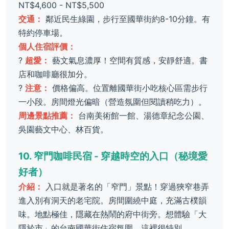
NT$4,600 - NT$5,500
交通：
鄰近民生綠園，步行至國華街約8-10分鐘。有
特約停車場。
個人住宿評價：
?
超愛：
藝文氣息濃厚！空間有質感，安靜舒適。書
店和咖啡廳很加分。
?
注意：
價格偏高。位置離國華街小吃核心區需步行
一小段。房間燈光偏暗（營造氛圍但閱讀稍吃力）。
周邊景點推薦：
台南美術館一館、湯德章紀念公園、
吳園藝文中心、林百貨。
10. 窄門咖啡民宿 - 穿越時空的入口（秘境愛
好者）
介紹：
入口就是著名的「窄門」景點！穿過狹窄巷弄
進入別有洞天的老宅院。房間圍繞中庭，充滿古樸韻
味。地點極佳，隱藏在熱鬧的府中街旁。想體驗「大
隱於市」的台南國華街住宿氛圍，這裡很特別。