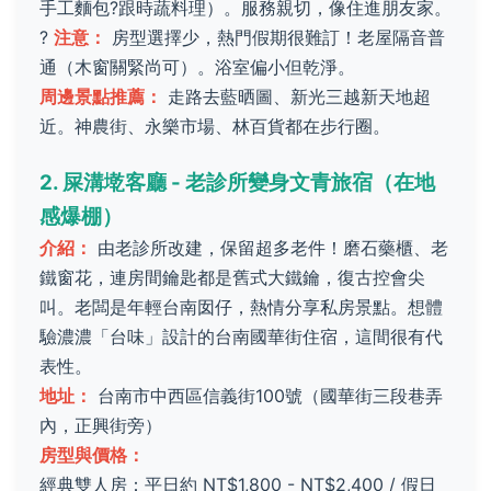
手工麵包?跟時蔬料理）。服務親切，像住進朋友家。
?
注意：
房型選擇少，熱門假期很難訂！老屋隔音普
通（木窗關緊尚可）。浴室偏小但乾淨。
周邊景點推薦：
走路去藍晒圖、新光三越新天地超
近。神農街、永樂市場、林百貨都在步行圈。
2. 屎溝墘客廳 - 老診所變身文青旅宿（在地
感爆棚）
介紹：
由老診所改建，保留超多老件！磨石藥櫃、老
鐵窗花，連房間鑰匙都是舊式大鐵鑰，復古控會尖
叫。老闆是年輕台南囡仔，熱情分享私房景點。想體
驗濃濃「台味」設計的台南國華街住宿，這間很有代
表性。
地址：
台南市中西區信義街100號（國華街三段巷弄
內，正興街旁）
房型與價格：
經典雙人房：平日約 NT$1,800 - NT$2,400 / 假日