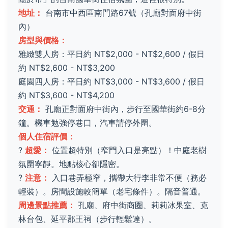
地址：
台南市中西區南門路67號（孔廟對面府中街
內）
房型與價格：
雅緻雙人房：平日約 NT$2,000 - NT$2,600 / 假日
約 NT$2,600 - NT$3,200
庭園四人房：平日約 NT$3,000 - NT$3,600 / 假日
約 NT$3,600 - NT$4,200
交通：
孔廟正對面府中街內，步行至國華街約6-8分
鐘。機車勉強停巷口，汽車請停外圍。
個人住宿評價：
?
超愛：
位置超特別（窄門入口是亮點）！中庭老樹
氛圍寧靜。地點核心卻隱密。
?
注意：
入口巷弄極窄，攜帶大行李非常不便（務必
輕裝）。房間設施較簡單（老宅條件）。隔音普通。
周邊景點推薦：
孔廟、府中街商圈、莉莉冰果室、克
林台包、延平郡王祠（步行輕鬆達）。