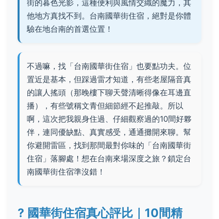
街的暮色光影，這種便利與風情交織的魔力，其
他地方真找不到。台南國華街住宿，絕對是你體
驗在地台南的首選位置！
不過嘛，找「台南國華街住宿」也要點功夫。位
置近是基本，但踩過雷才知道，有些老屋隔音真
的讓人搖頭（那晚樓下聊天聲清晰得像在耳邊直
播），有些號稱文青但細節經不起推敲。所以
啊，這次把我親身住過、仔細觀察過的10間好夥
伴，連同優缺點、真實感受，通通攤開來聊。幫
你避開雷區，找到那間最對你味的「台南國華街
住宿」落腳處！想在台南來場深度之旅？鎖定台
南國華街住宿準沒錯！
?
國華街住宿真心評比｜10間精