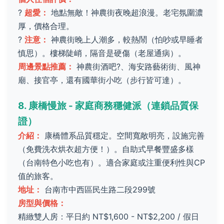
?
超愛：
地點無敵！神農街夜晚超浪漫。老宅氛圍濃
厚，價格合理。
?
注意：
神農街晚上人潮多，較熱鬧（怕吵或早睡者
慎思）。樓梯陡峭，隔音是硬傷（老屋通病）。
周邊景點推薦：
神農街酒吧?、海安路藝術街、風神
廟、接官亭，還有國華街小吃（步行皆可達）。
8. 康橋慢旅 - 家庭商務穩健派（連鎖品質保
證）
介紹：
康橋體系品質穩定。空間寬敞明亮，設施完善
（免費洗衣烘衣超方便！）。自助式早餐豐盛多樣
（台南特色小吃也有）。適合家庭或注重便利性與CP
值的旅客。
地址：
台南市中西區民生路二段299號
房型與價格：
精緻雙人房：平日約 NT$1,600 - NT$2,200 / 假日