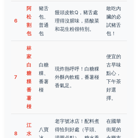
阿
豬舌
敢吃內
饅頭皮軟Q，豬舌處
松
包、
臟的必
6
理得沒腥味，搭酸菜
割
普通
試豬舌
和花生粉很特別。
包
包
包！
林
家
便宜的
白
白糖
古早味
現炸熱呼呼！白糖粿
糖
粿、
點心，
7
外酥內軟糯，番薯椪
粿
番薯
下午茶
香氣足。
番
椪
好選
薯
擇。
椪
老字號冰店！配料煮
在國華
江
八寶
得恰到好處（芋頭、
街尾的
8
水
冰
湯圓必點），糖水香
永樂市