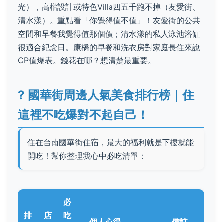
光），高檔設計或特色Villa四五千跑不掉（友愛街、
清水漾）。重點看「你覺得值不值」！友愛街的公共
空間和早餐我覺得值那個價；清水漾的私人泳池浴缸
很適合紀念日。康橋的早餐和洗衣房對家庭長住來說
CP值爆表。錢花在哪？想清楚最重要。
?️
國華街周邊人氣美食排行榜｜住
這裡不吃爆對不起自己！
住在台南國華街住宿，最大的福利就是下樓就能
開吃！幫你整理我心中必吃清單：
必
排
店
吃
個人心得
備註