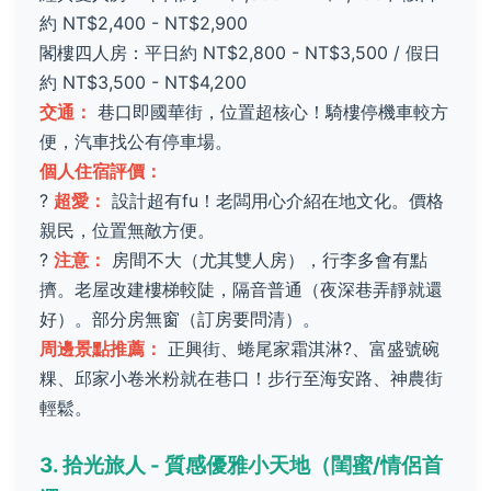
約 NT$2,400 - NT$2,900
閣樓四人房：平日約 NT$2,800 - NT$3,500 / 假日
約 NT$3,500 - NT$4,200
交通：
巷口即國華街，位置超核心！騎樓停機車較方
便，汽車找公有停車場。
個人住宿評價：
?
超愛：
設計超有fu！老闆用心介紹在地文化。價格
親民，位置無敵方便。
?
注意：
房間不大（尤其雙人房），行李多會有點
擠。老屋改建樓梯較陡，隔音普通（夜深巷弄靜就還
好）。部分房無窗（訂房要問清）。
周邊景點推薦：
正興街、蜷尾家霜淇淋?、富盛號碗
粿、邱家小卷米粉就在巷口！步行至海安路、神農街
輕鬆。
3. 拾光旅人 - 質感優雅小天地（閨蜜/情侶首