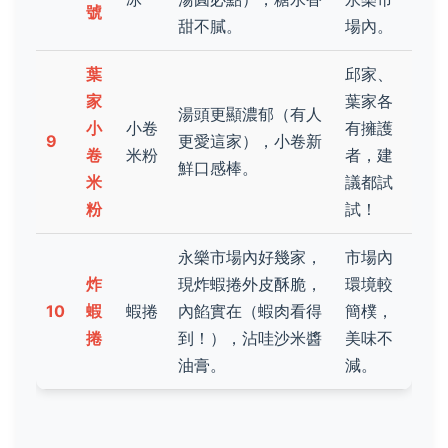
號
甜不膩。
場內。
葉
邱家、
家
葉家各
湯頭更顯濃郁（有人
小
小卷
有擁護
9
更愛這家），小卷新
卷
米粉
者，建
鮮口感棒。
米
議都試
粉
試！
永樂市場內好幾家，
市場內
炸
現炸蝦捲外皮酥脆，
環境較
10
蝦
蝦捲
內餡實在（蝦肉看得
簡樸，
捲
到！），沾哇沙米醬
美味不
油膏。
減。