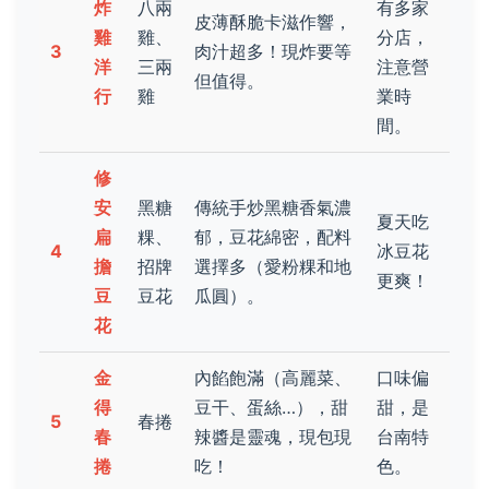
炸
八兩
有多家
皮薄酥脆卡滋作響，
雞
雞、
分店，
3
肉汁超多！現炸要等
洋
三兩
注意營
但值得。
行
雞
業時
間。
修
安
黑糖
傳統手炒黑糖香氣濃
夏天吃
扁
粿、
郁，豆花綿密，配料
4
冰豆花
擔
招牌
選擇多（愛粉粿和地
更爽！
豆
豆花
瓜圓）。
花
金
內餡飽滿（高麗菜、
口味偏
得
豆干、蛋絲…），甜
甜，是
5
春捲
春
辣醬是靈魂，現包現
台南特
捲
吃！
色。