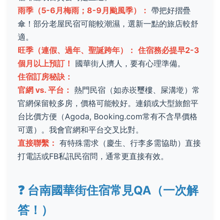
雨季（5-6月梅雨；8-9月颱風季）：
帶把好摺疊
傘！部分老屋民宿可能較潮濕，選新一點的旅店較舒
適。
旺季（連假、過年、聖誕跨年）：
住宿務必提早2-3
個月以上預訂！
國華街人擠人，要有心理準備。
住宿訂房秘訣：
官網 vs. 平台：
熱門民宿（如赤崁璽樓、屎溝墘）常
官網保留較多房，價格可能較好。連鎖或大型旅館平
台比價方便（Agoda, Booking.com常有不含早價格
可選）。我會官網和平台交叉比對。
直接聯繫：
有特殊需求（慶生、行李多需協助）直接
打電話或FB私訊民宿問，通常更直接有效。
❓
台南國華街住宿常見QA（一次解
答！）