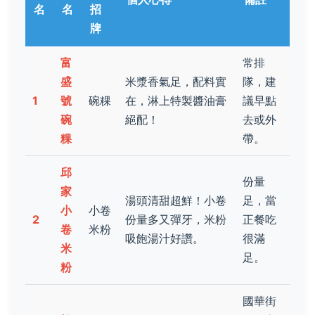
名
名
招
牌
富
常排
盛
米漿香氣足，配料實
隊，建
1
號
碗粿
在，淋上特製醬油膏
議早點
碗
絕配！
去或外
粿
帶。
邱
份量
家
湯頭清甜超鮮！小卷
足，當
小
小卷
2
份量多又彈牙，米粉
正餐吃
卷
米粉
吸飽湯汁好讚。
很滿
米
足。
粉
國華街