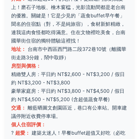
上！磨石子地板、檜木窗櫺，光影流動間都是老台南
的優雅。關鍵是！它是少見的「蔬食buffet早午餐」
聞名的住宿點（對，不是純旅宿），食材新鮮精緻，
連我這肉食怪都吃得滿意。住在文物裡吃美食，台南
國華街住宿的獨特體驗這裡找！
地址：
台南市中西區西門路二段372巷10號（離國華
街走路3分鐘，鬧中取靜）
房型與價格：
精緻雙人房：平日約 NT$2,600 - NT$3,200 / 假日
約 NT$3,200 - NT$3,800
豪華家庭房：平日約 NT$3,800 - NT$4,500 / 假日
約 NT$4,500 - NT$5,200 (含超值蔬食早餐)
交通：
離藍晒圖文創園區近，巷口有公車站。開車建
議停附近收費停車場。
個人住宿評價：
?
超愛：
建築太迷人！早餐buffet超值又好吃（必吃