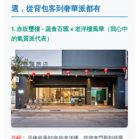
選，從背包客到奢華派都有
1. 赤崁璽樓 - 蔬食百匯 x 老洋樓風華（我心中
的氣質派代表）
介紹：
這棟超過80年的老洋樓，從踏進門那刻就愛