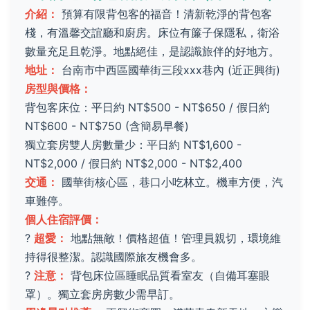
介紹：
預算有限背包客的福音！清新乾淨的背包客
棧，有溫馨交誼廳和廚房。床位有簾子保隱私，衛浴
數量充足且乾淨。地點絕佳，是認識旅伴的好地方。
地址：
台南市中西區國華街三段xxx巷內 (近正興街)
房型與價格：
背包客床位：平日約 NT$500 - NT$650 / 假日約
NT$600 - NT$750 (含簡易早餐)
獨立套房雙人房數量少：平日約 NT$1,600 -
NT$2,000 / 假日約 NT$2,000 - NT$2,400
交通：
國華街核心區，巷口小吃林立。機車方便，汽
車難停。
個人住宿評價：
?
超愛：
地點無敵！價格超值！管理員親切，環境維
持得很整潔。認識國際旅友機會多。
?
注意：
背包床位區睡眠品質看室友（自備耳塞眼
罩）。獨立套房房數少需早訂。