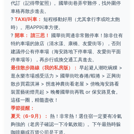
代訂（記得帶駕照）。國華街巷弄窄難停，找外圍停
車格再散步進去。
?
TAXI/叫車：
短程移動好用（尤其拿行李或吃太飽
時）。用APP叫車方便。
?
開車：
請三思！
國華街周邊非常難停車！除非住有
特約車場的旅店（清水漾、康橋、友愛街等），否則
建議停公有停車場（海安路地下停車場、友愛街平面
停車場等），再步行或換交通工具進去。
最佳散步路線（我的私房版）：
早起避人潮吃碗粿 >
逛永樂市場感受活力 > 國華街吃春捲/蝦捲 > 正興街
散步買霜淇淋 > 拐進神農街看老屋 > 傍晚海安路看
裝置藝術燈亮起 > 晚餐國華街再戰 or 保安路覓食。
這樣一圈，精髓盡收！
季節提醒：
夏天（6-9月）：
熱！非常熱！選住宿一定要有冷氣
夠強的（老房子確認一下冷氣效能）。下午最熱時躲
咖啡廳或百貨公司是王道。