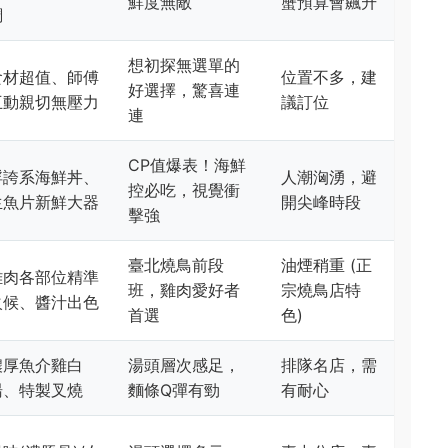
鮮度無敵
蟹預算會飆升
調
想初探無選單的
食材超值、師傅
位置不多，建
好選擇，驚喜連
互動親切無壓力
議訂位
連
CP值爆表！海鮮
浮誇系海鮮丼、
人潮洶湧，避
控必吃，視覺衝
生魚片新鮮大器
開尖峰時段
擊強
臺北燒鳥前段
油煙稍重 (正
雞肉各部位精準
班，雞肉愛好者
宗燒鳥店特
火候、醬汁出色
首選
色)
濃厚魚介雞白
湯頭層次感足，
排隊名店，需
湯、特製叉燒
麵條Q彈有勁
有耐心