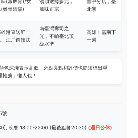
味(濃豚骨)/女
湯頭選擇多元，
臺中分店，臺
(雞骨清湯)
風味正宗
北無
南臺灣壽司之
高雄港直送鮮
高雄！需南下
光，不輸臺北頂
魚、江戶前技法
一趟
級水準
顏色深淺表示高低，必點亮點和評價也簡短標出重
理推薦」懶人包！
5號
), 晚餐 18:00-22:00 (最後點餐20:30)
(週日公休)