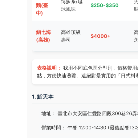
博多系/琉
男
麵(臺
$250-$350
球風味
味
中)
鮨七海
高雄頂級
$4000+
(高雄)
壽司
表格說明：
我用不同底色區分型別，價格帶用
點，方便快速瀏覽。這絕對是實用的「日式料
1. 鮨天本
地址： 臺北市大安區仁愛路四段300巷26弄
營業時間： 午餐 12:00-14:30 (最後點餐13:30