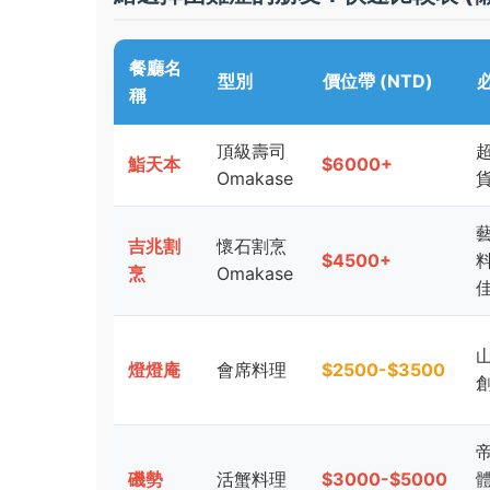
餐廳名
型別
價位帶 (NTD)
稱
頂級壽司
鮨天本
$6000+
Omakase
吉兆割
懷石割烹
$4500+
烹
Omakase
燈燈庵
會席料理
$2500-$3500
磯勢
活蟹料理
$3000-$5000