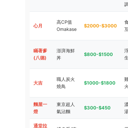
高CP值
心月
$2000-$3000
Omakase
瞞著爹
澎湃海鮮
$800-$1500
(八德)
丼
職人炭火
大吉
$1000-$1800
燒鳥
麵屋一
東京超人
$300-$450
燈
氣沾麵
通堂拉