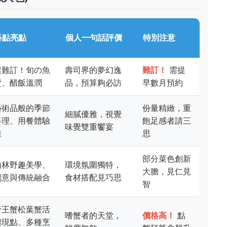
必點亮點
個人一句話評價
特別注意
超難訂！旬の魚
壽司界的夢幻逸
難訂！
需提
貨、醋飯溫潤
品，預算夠必訪
早數月預約
藝術品般的季節
份量精緻，重
細膩優雅，視覺
料理、用餐體驗
飽足感者請三
味覺雙重饗宴
佳
思
部分菜色創新
山林野趣美學、
環境氛圍獨特，
大膽，見仁見
創意與傳統融合
食材搭配見巧思
智
帝王蟹松葉蟹活
嗜蟹者的天堂，
價格高！
點
體現點、多種烹