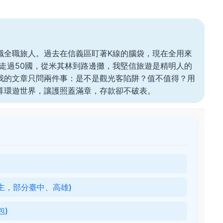
職全職旅人。過去在信義區盯著K線的腦袋，現在全用來
。走過50國，從米其林到路邊攤，我堅信旅遊是精明人的
我的文章只問兩件事：是不是觀光客陷阱？值不值得？用
算環遊世界，讓護照蓋滿章，存款卻不破表。
主，部分臺中、高雄)
包)