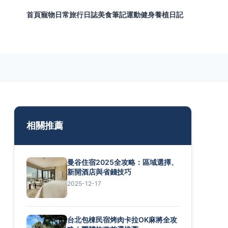
首頁
寵物日常
旅行日誌
美食筆記
運動健身
養植日記
相關推薦
曼谷住宿2025全攻略：區域選擇、
新開酒店與省錢技巧
2025-12-17
台北包棟民宿烤肉卡拉OK麻將全攻