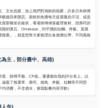
近、文化也親，加上我們對海鮮的熱愛，許多日本師傅
學藝後回來開店。新鮮的魚獲每天從基隆崁仔頂、或是
欣賞那種坐在板前，看著師傅俐落處理食材、捏壽司的
階的懷石、Omakase，到平價的拉麵、丼飯、居酒
理推薦」，就是想幫大家梳理出各個價位帶、不同風格
北為主，部分臺中、高雄)
、師傅手藝、CP值... 通通都在我的評分表上。以
，涵蓋了無選單、壽司、燒鳥、丼飯、拉麵等不同型
平均消費，不含酒水，會因點餐內容浮動）
人包)