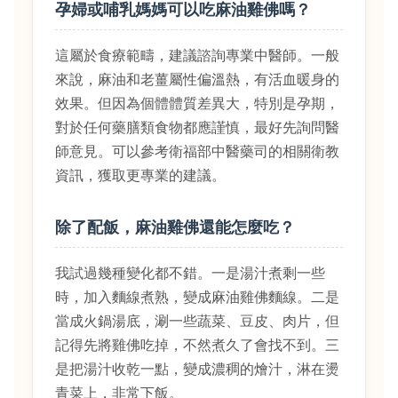
孕婦或哺乳媽媽可以吃麻油雞佛嗎？
這屬於食療範疇，建議諮詢專業中醫師。一般
來說，麻油和老薑屬性偏溫熱，有活血暖身的
效果。但因為個體體質差異大，特別是孕期，
對於任何藥膳類食物都應謹慎，最好先詢問醫
師意見。可以參考衛福部中醫藥司的相關衛教
資訊，獲取更專業的建議。
除了配飯，麻油雞佛還能怎麼吃？
我試過幾種變化都不錯。一是湯汁煮剩一些
時，加入麵線煮熟，變成麻油雞佛麵線。二是
當成火鍋湯底，涮一些蔬菜、豆皮、肉片，但
記得先將雞佛吃掉，不然煮久了會找不到。三
是把湯汁收乾一點，變成濃稠的燴汁，淋在燙
青菜上，非常下飯。