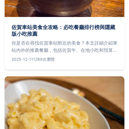
佐賀車站美食全攻略：必吃餐廳排行榜與隱藏
版小吃推薦
你是否在尋找佐賀車站附近的美食？本文詳細介紹車
站內外的推薦餐廳，包括佐賀牛、在地小吃和預算選
擇，並提供實用貼士和常見問題解答，幫助你輕鬆規
2025-12-11
1289次瀏覽
劃美食之旅。