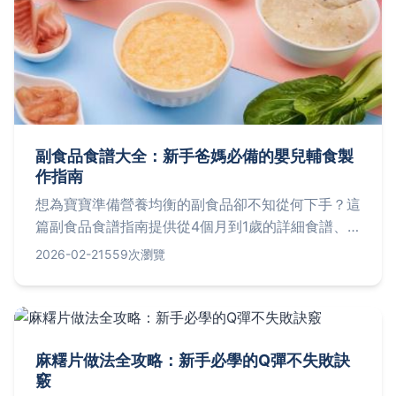
副食品食譜大全：新手爸媽必備的嬰兒輔食製
作指南
想為寶寶準備營養均衡的副食品卻不知從何下手？這
篇副食品食譜指南提供從4個月到1歲的詳細食譜、
製作步驟、保存方法，並解答常見疑問如過敏預防、
2026-02-21
559次瀏覽
餵食技巧，讓新手爸媽輕鬆掌握嬰兒輔食的所有秘
訣。
麻糬片做法全攻略：新手必學的Q彈不失敗訣
竅