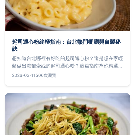
起司通心粉終極指南：台北熱門餐廳與自製秘
訣
想知道台北哪裡有好吃的起司通心粉？還是想在家輕
鬆做出濃郁牽絲的起司通心粉？這篇指南為你精選台
北人氣餐廳，包括地址、價格與營業時間，並分享專
2026-03-11
506次瀏覽
業廚師的烹飪技巧，從選材到步驟一一解析，讓你無
論外食或自煮都能享受完美起司通心粉。