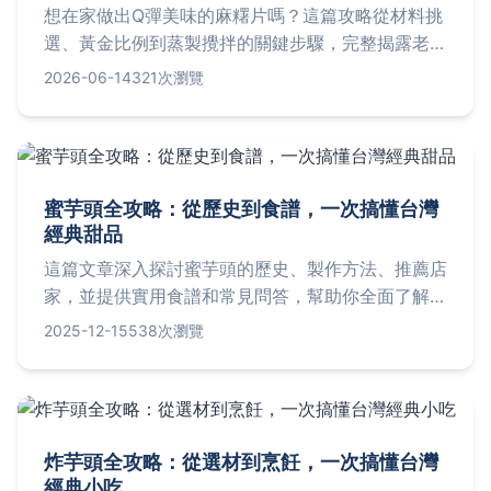
想在家做出Q彈美味的麻糬片嗎？這篇攻略從材料挑
選、黃金比例到蒸製攪拌的關鍵步驟，完整揭露老師
傅不傳的軟糯秘訣，並解答為何你的麻糬總是太硬或
2026-06-14
321次瀏覽
太黏，讓你第一次做就上手！
蜜芋頭全攻略：從歷史到食譜，一次搞懂台灣
經典甜品
這篇文章深入探討蜜芋頭的歷史、製作方法、推薦店
家，並提供實用食譜和常見問答，幫助你全面了解這
款台灣經典甜品。內容包括蜜芋頭的營養價值、保存
2025-12-15
538次瀏覽
技巧，以及如何在家輕鬆製作，解決所有關於蜜芋頭
的疑問。
炸芋頭全攻略：從選材到烹飪，一次搞懂台灣
經典小吃