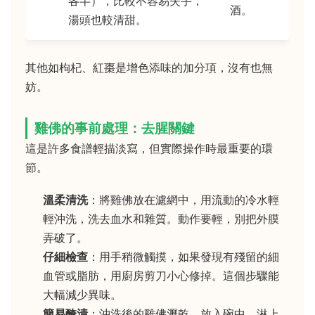
各半），比較不容易失手，
酒。
湯頭也較清甜。
其他如枸杞、紅棗是增色添味的加分項，沒有也無
妨。
雞佛的事前處理：去腥關鍵
這是許多食譜輕描淡寫，但實際操作時最重要的環
節。
溫柔清洗
：將雞佛放在濾網中，用流動的冷水輕
輕沖洗，洗去血水和雜質。動作要輕，別把外膜
弄破了。
仔細檢查
：用手稍微觸摸，如果發現有殘留的細
血管或脂肪，用廚房剪刀小心修掉。這個步驟能
大幅減少異味。
簡易醃漬
：沖洗後的雞佛瀝乾，放入碗中，淋上