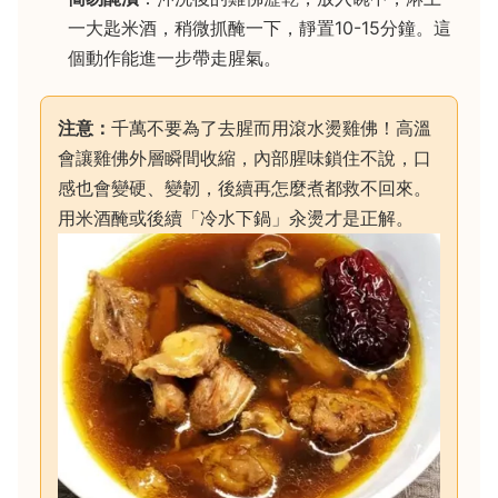
一大匙米酒，稍微抓醃一下，靜置10-15分鐘。這
個動作能進一步帶走腥氣。
注意：
千萬不要為了去腥而用滾水燙雞佛！高溫
會讓雞佛外層瞬間收縮，內部腥味鎖住不說，口
感也會變硬、變韌，後續再怎麼煮都救不回來。
用米酒醃或後續「冷水下鍋」汆燙才是正解。