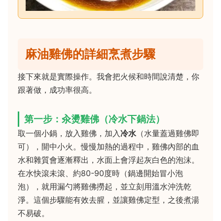
麻油雞佛的詳細烹煮步驟
接下來就是實際操作。我會把火候和時間說清楚，你
跟著做，成功率很高。
第一步：汆燙雞佛（冷水下鍋法）
取一個小鍋，放入雞佛，加入
冷水
（水量蓋過雞佛即
可），開中小火。慢慢加熱的過程中，雞佛內部的血
水和雜質會逐漸釋出，水面上會浮起灰白色的泡沫。
在水快滾未滾、約80-90度時（鍋邊開始冒小泡
泡），就用漏勺將雞佛撈起，並立刻用溫水沖洗乾
淨。這個步驟能有效去腥，並讓雞佛定型，之後煮湯
不易破。