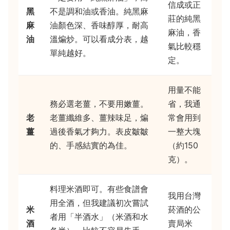
信成或正
黑
不是調和油或香油。純黑麻
莊的純黑
麻
油顏色深、香味醇厚，耐高
麻油，香
油
溫煸炒。可以看成分表，越
氣比較穩
單純越好。
定。
用量不能
務必選老薑，不要用嫩薑。
省，我通
老
老薑纖維多、薑辣味足，煸
常會用到
薑
過後香氣才夠力。表皮皺皺
一整大塊
的、手感結實的為佳。
（約150
克）。
料理米酒即可。有些食譜會
我用台灣
用全酒，但我建議初次嘗試
米
菸酒的公
者用「半酒水」（米酒和水
酒
賣局米