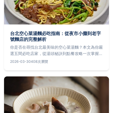
台北空心菜湯麵必吃指南：從夜市小攤到老字
號麵店的完整解析
你是否在尋找台北最美味的空心菜湯麵？本文為你嚴
選五間必吃店家，從湯頭秘訣到點餐攻略一次掌握，
並分享在家複製經典味道的詳細食譜。
2026-03-30
408次瀏覽