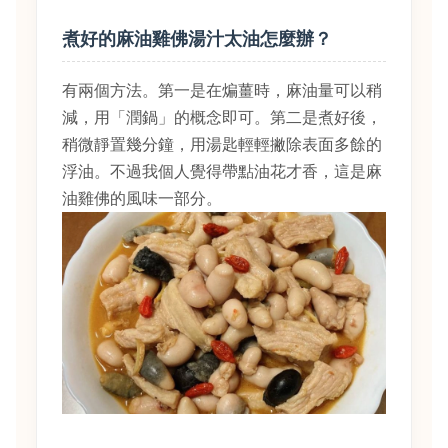
煮好的麻油雞佛湯汁太油怎麼辦？
有兩個方法。第一是在煸薑時，麻油量可以稍
減，用「潤鍋」的概念即可。第二是煮好後，
稍微靜置幾分鐘，用湯匙輕輕撇除表面多餘的
浮油。不過我個人覺得帶點油花才香，這是麻
油雞佛的風味一部分。