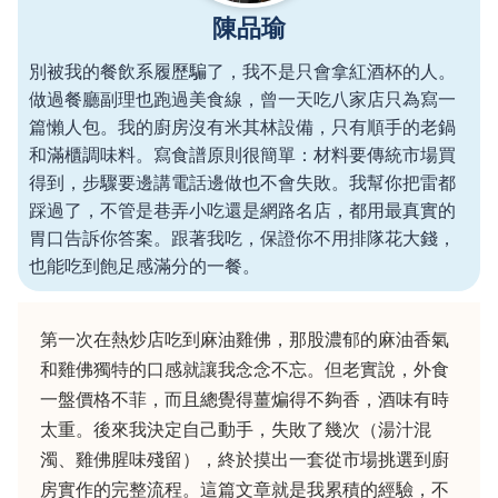
陳品瑜
別被我的餐飲系履歷騙了，我不是只會拿紅酒杯的人。
做過餐廳副理也跑過美食線，曾一天吃八家店只為寫一
篇懶人包。我的廚房沒有米其林設備，只有順手的老鍋
和滿櫃調味料。寫食譜原則很簡單：材料要傳統市場買
得到，步驟要邊講電話邊做也不會失敗。我幫你把雷都
踩過了，不管是巷弄小吃還是網路名店，都用最真實的
胃口告訴你答案。跟著我吃，保證你不用排隊花大錢，
也能吃到飽足感滿分的一餐。
第一次在熱炒店吃到麻油雞佛，那股濃郁的麻油香氣
和雞佛獨特的口感就讓我念念不忘。但老實說，外食
一盤價格不菲，而且總覺得薑煸得不夠香，酒味有時
太重。後來我決定自己動手，失敗了幾次（湯汁混
濁、雞佛腥味殘留），終於摸出一套從市場挑選到廚
房實作的完整流程。這篇文章就是我累積的經驗，不