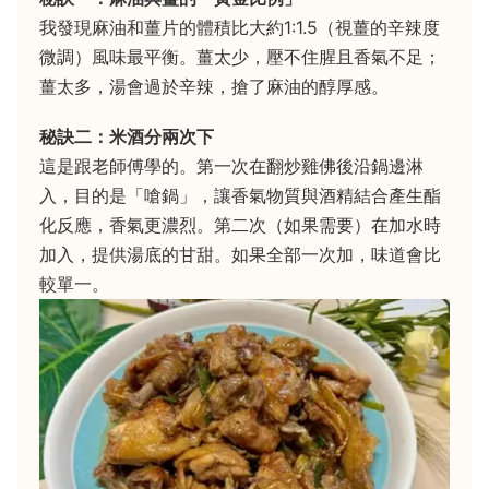
我發現麻油和薑片的體積比大約1:1.5（視薑的辛辣度
微調）風味最平衡。薑太少，壓不住腥且香氣不足；
薑太多，湯會過於辛辣，搶了麻油的醇厚感。
秘訣二：米酒分兩次下
這是跟老師傅學的。第一次在翻炒雞佛後沿鍋邊淋
入，目的是「嗆鍋」，讓香氣物質與酒精結合產生酯
化反應，香氣更濃烈。第二次（如果需要）在加水時
加入，提供湯底的甘甜。如果全部一次加，味道會比
較單一。