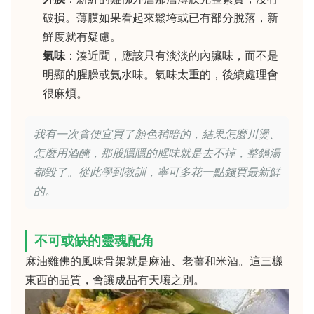
破損。薄膜如果看起來鬆垮或已有部分脫落，新
鮮度就有疑慮。
氣味
：湊近聞，應該只有淡淡的內臟味，而不是
明顯的腥臊或氨水味。氣味太重的，後續處理會
很麻煩。
我有一次貪便宜買了顏色稍暗的，結果怎麼川燙、
怎麼用酒醃，那股隱隱的腥味就是去不掉，整鍋湯
都毀了。從此學到教訓，寧可多花一點錢買最新鮮
的。
不可或缺的靈魂配角
麻油雞佛的風味骨架就是麻油、老薑和米酒。這三樣
東西的品質，會讓成品有天壤之別。