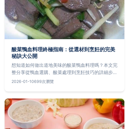
酸菜鴨血料理終極指南：從選材到烹飪的完美
秘訣大公開
想知道如何做出道地美味的酸菜鴨血料理嗎？本文完
整分享從鴨血選購、酸菜處理到烹飪技巧的詳細步
驟，還有常見失敗原因解析和實用小貼士，讓你一次
2026-01-10
699次瀏覽
掌握這道經典台菜的製作精髓。