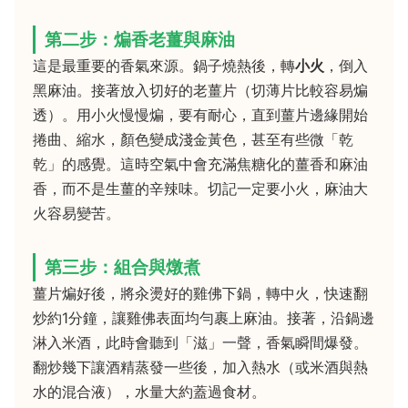
第二步：煸香老薑與麻油
這是最重要的香氣來源。鍋子燒熱後，轉
小火
，倒入
黑麻油。接著放入切好的老薑片（切薄片比較容易煸
透）。用小火慢慢煸，要有耐心，直到薑片邊緣開始
捲曲、縮水，顏色變成淺金黃色，甚至有些微「乾
乾」的感覺。這時空氣中會充滿焦糖化的薑香和麻油
香，而不是生薑的辛辣味。切記一定要小火，麻油大
火容易變苦。
第三步：組合與燉煮
薑片煸好後，將汆燙好的雞佛下鍋，轉中火，快速翻
炒約1分鐘，讓雞佛表面均勻裹上麻油。接著，沿鍋邊
淋入米酒，此時會聽到「滋」一聲，香氣瞬間爆發。
翻炒幾下讓酒精蒸發一些後，加入熱水（或米酒與熱
水的混合液），水量大約蓋過食材。