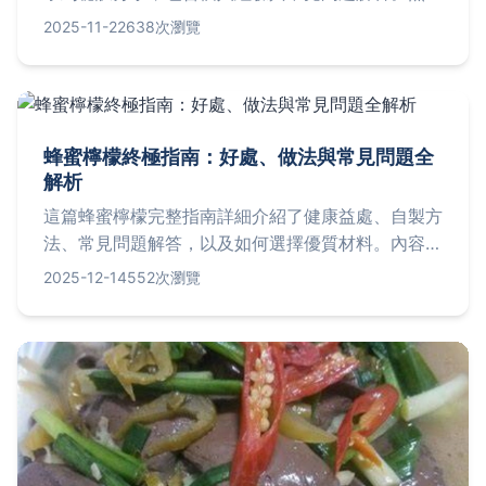
是新手或老手，都能學會如何做出香Q美味的台灣炒
2025-11-22
638次瀏覽
米粉，解決常見失敗問題。
蜂蜜檸檬終極指南：好處、做法與常見問題全
解析
這篇蜂蜜檸檬完整指南詳細介紹了健康益處、自製方
法、常見問題解答，以及如何選擇優質材料。內容基
於個人經驗和研究，提供實用表格比較和排行榜，幫
2025-12-14
552次瀏覽
助你從初學到進階掌握所有知識。無論是為了增強免
疫力還是美容，都能找到答案。