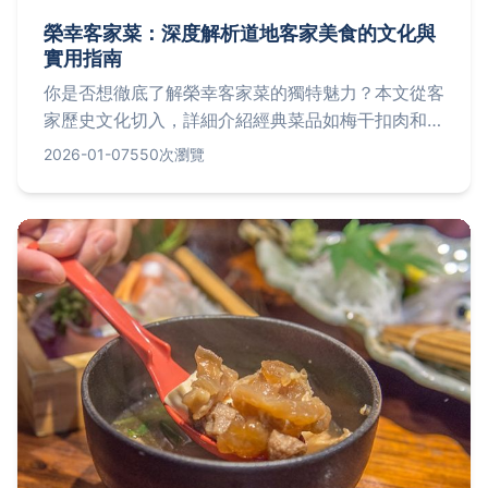
榮幸客家菜：深度解析道地客家美食的文化與
實用指南
你是否想徹底了解榮幸客家菜的獨特魅力？本文從客
家歷史文化切入，詳細介紹經典菜品如梅干扣肉和客
家小炒的由來與做法，並提供餐廳選擇技巧、健康飲
2026-01-07
550次瀏覽
食建議和常見問題解答，幫助你無論是初次體驗或老
饕探索，都能掌握最實用的資訊，享受這份鹹香美味
的文化之旅。