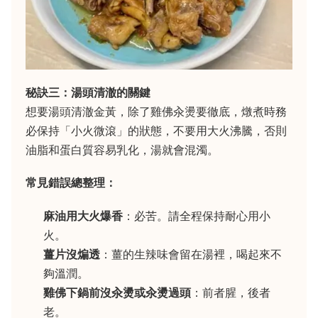
秘訣三：湯頭清澈的關鍵
想要湯頭清澈金黃，除了雞佛汆燙要徹底，燉煮時務
必保持「小火微滾」的狀態，不要用大火沸騰，否則
油脂和蛋白質容易乳化，湯就會混濁。
常見錯誤總整理：
麻油用大火爆香
：必苦。請全程保持耐心用小
火。
薑片沒煸透
：薑的生辣味會留在湯裡，喝起來不
夠溫潤。
雞佛下鍋前沒汆燙或汆燙過頭
：前者腥，後者
老。