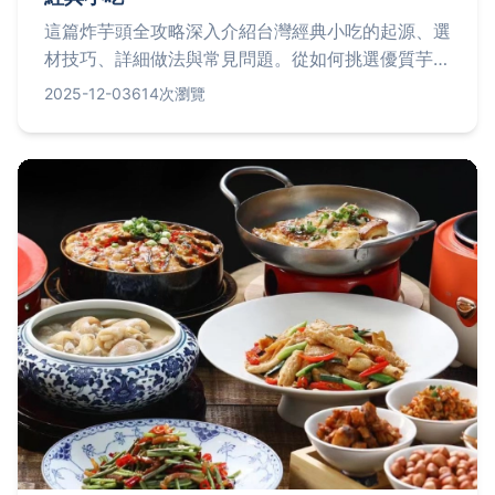
這篇炸芋頭全攻略深入介紹台灣經典小吃的起源、選
材技巧、詳細做法與常見問題。從如何挑選優質芋
頭，到 step-by-step 烹飪教學，再到保存方法和健
2025-12-03
614次瀏覽
康考量，我們提供實用資訊，幫助您在家輕鬆做出外
酥內軟的炸芋頭。無論是新手或老手，都能找到有價
值的秘訣，避免常見錯誤，享受地道美味。