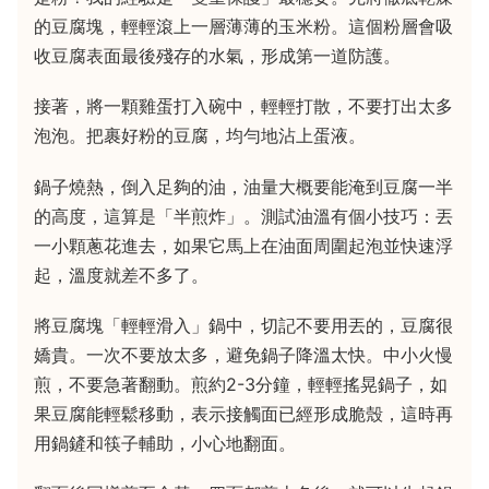
的豆腐塊，輕輕滾上一層薄薄的玉米粉。這個粉層會吸
收豆腐表面最後殘存的水氣，形成第一道防護。
接著，將一顆雞蛋打入碗中，輕輕打散，不要打出太多
泡泡。把裹好粉的豆腐，均勻地沾上蛋液。
鍋子燒熱，倒入足夠的油，油量大概要能淹到豆腐一半
的高度，這算是「半煎炸」。測試油溫有個小技巧：丟
一小顆蔥花進去，如果它馬上在油面周圍起泡並快速浮
起，溫度就差不多了。
將豆腐塊「輕輕滑入」鍋中，切記不要用丟的，豆腐很
嬌貴。一次不要放太多，避免鍋子降溫太快。中小火慢
煎，不要急著翻動。煎約2-3分鐘，輕輕搖晃鍋子，如
果豆腐能輕鬆移動，表示接觸面已經形成脆殼，這時再
用鍋鏟和筷子輔助，小心地翻面。