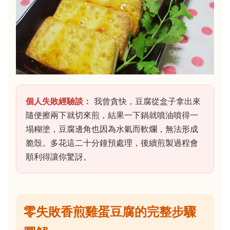
個人失敗經驗談：
我曾貪快，豆腐從盒子拿出來
隨便擦兩下就切來煎，結果一下鍋就噴油噴得一
塌糊塗，豆腐邊角也因為水氣而軟爛，無法形成
脆殼。多花這二十分鐘預處理，後續煎製過程會
順利得讓你驚訝。
零失敗香煎雞蛋豆腐的完整步驟