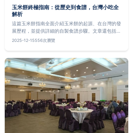
玉米餅終極指南：從歷史到食譜，台灣小吃全
解析
這篇玉米餅指南全面介紹玉米餅的起源、在台灣的發
展歷程，並提供詳細的自製食譜步驟。文章還包括台
灣人氣玉米餅店家排行榜，以及常見問題解答，幫助
2025-12-15
556次瀏覽
你從新手變專家。無論是想在家嘗試還是尋找美食推
薦，這裡都有實用資訊。