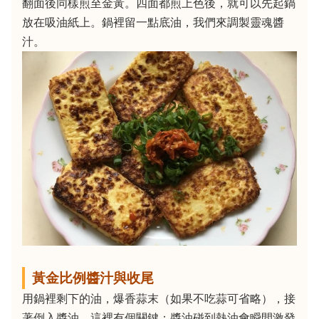
翻面後同樣煎至金黃。四面都煎上色後，就可以先起鍋
放在吸油紙上。鍋裡留一點底油，我們來調製靈魂醬
汁。
黃金比例醬汁與收尾
用鍋裡剩下的油，爆香蒜末（如果不吃蒜可省略），接
著倒入醬油。這裡有個關鍵：醬油碰到熱油會瞬間激發