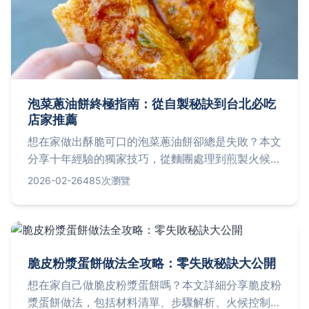
泡菜蔥油餅終極指南：從自製秘訣到台北必吃
店家推薦
想在家做出酥脆可口的泡菜蔥油餅卻總是失敗？本文
分享十年經驗的獨家技巧，從麵團處理到煎製火候，
並實測三家台北人氣店家，提供地址、價格與營業時
2026-02-26
485次瀏覽
間，讓你一次掌握所有訣竅。
脆皮粉漿蛋餅做法全攻略：零失敗秘訣大公開
想在家自己做脆皮粉漿蛋餅嗎？本文詳細分享脆皮粉
漿蛋餅做法，包括材料清單、步驟解析、火候控制和