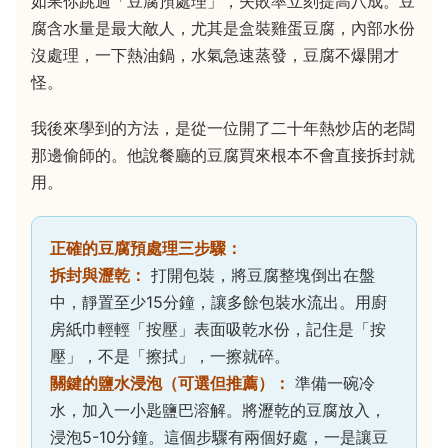
如果你跳過「豆腐預處理」，失敗率立刻提高八成。豆
腐含水量是最大敵人，尤其是盒裝雞蛋豆腐，內部水份
沒處理，一下熱油鍋，水氣急速蒸發，豆腐不爆開才
怪。
我後來學到的方法，是從一位開了二十年熱炒店的老闆
那邊偷師的。他說餐廳的豆腐買來根本不會直接拆封就
用。
正確的豆腐預處理三步驟：
拆封與瀝乾：
打開包裝，將豆腐整塊倒出在盤
中，靜置至少15分鐘，讓多餘包裝水流出。用廚
房紙巾輕輕「按壓」表面吸乾水份，記住是「按
壓」，不是「擦拭」，一擦就碎。
關鍵的鹽水浸泡（可選但推薦）：
準備一碗冷
水，加入一小匙鹽巴溶解。將瀝乾的豆腐放入，
浸泡5-10分鐘。這個步驟有兩個好處，一是讓豆