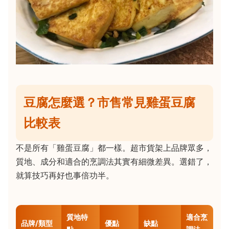
豆腐怎麼選？市售常見雞蛋豆腐
比較表
不是所有「雞蛋豆腐」都一樣。超市貨架上品牌眾多，
質地、成分和適合的烹調法其實有細微差異。選錯了，
就算技巧再好也事倍功半。
質地特
適合烹
品牌/類型
優點
缺點