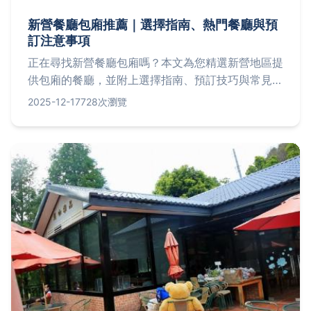
新營餐廳包廂推薦｜選擇指南、熱門餐廳與預
訂注意事項
正在尋找新營餐廳包廂嗎？本文為您精選新營地區提
供包廂的餐廳，並附上選擇指南、預訂技巧與常見問
題解答，助您輕鬆規劃聚餐活動。從適合小家庭的溫
2025-12-17
728次瀏覽
馨空間到容納20人以上的大型宴會廳，完整分析各
餐廳包廂特色與消費資訊。