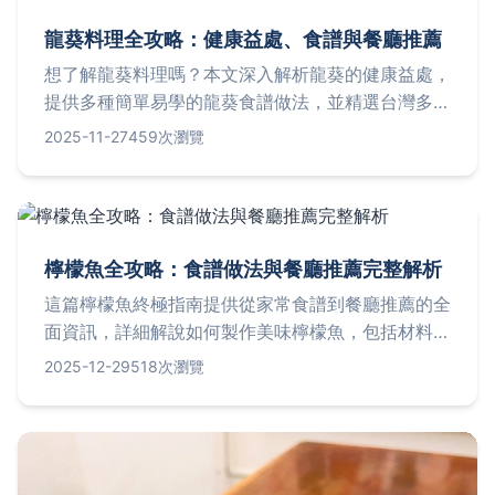
龍葵料理全攻略：健康益處、食譜與餐廳推薦
想了解龍葵料理嗎？本文深入解析龍葵的健康益處，
提供多種簡單易學的龍葵食譜做法，並精選台灣多家
龍葵料理餐廳，詳細介紹地址、價格和營業時間。無
2025-11-27
459次瀏覽
論是養生愛好者或美食探索者，都能找到實用資訊，
解決所有關於龍葵的疑問。
檸檬魚全攻略：食譜做法與餐廳推薦完整解析
這篇檸檬魚終極指南提供從家常食譜到餐廳推薦的全
面資訊，詳細解說如何製作美味檸檬魚，包括材料清
單和步驟教學；並推薦台灣多家知名餐廳，提供地
2025-12-29
518次瀏覽
址、價格和營業時間等詳細資料；同時分析檸檬魚的
健康益處，並解答常見問題如適合人群、保存方法
等。內容實用豐富，旨在滿足所有關於檸檬魚的疑問
和需求，幫助您輕鬆享受這道開胃佳餚。