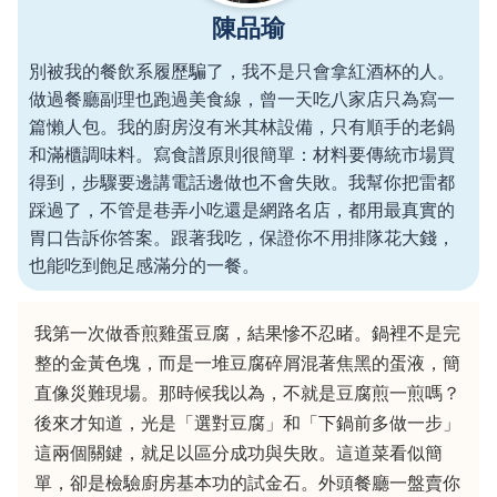
陳品瑜
別被我的餐飲系履歷騙了，我不是只會拿紅酒杯的人。
做過餐廳副理也跑過美食線，曾一天吃八家店只為寫一
篇懶人包。我的廚房沒有米其林設備，只有順手的老鍋
和滿櫃調味料。寫食譜原則很簡單：材料要傳統市場買
得到，步驟要邊講電話邊做也不會失敗。我幫你把雷都
踩過了，不管是巷弄小吃還是網路名店，都用最真實的
胃口告訴你答案。跟著我吃，保證你不用排隊花大錢，
也能吃到飽足感滿分的一餐。
我第一次做香煎雞蛋豆腐，結果慘不忍睹。鍋裡不是完
整的金黃色塊，而是一堆豆腐碎屑混著焦黑的蛋液，簡
直像災難現場。那時候我以為，不就是豆腐煎一煎嗎？
後來才知道，光是「選對豆腐」和「下鍋前多做一步」
這兩個關鍵，就足以區分成功與失敗。這道菜看似簡
單，卻是檢驗廚房基本功的試金石。外頭餐廳一盤賣你