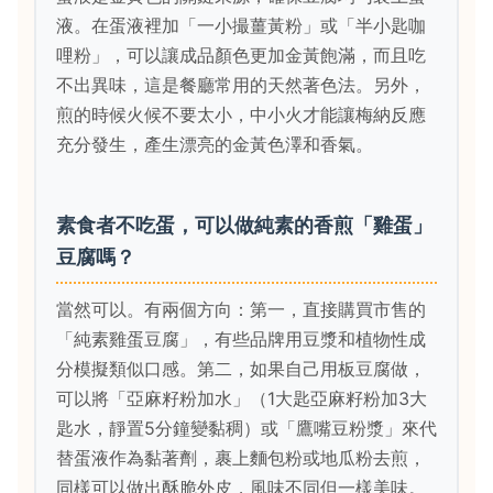
液。在蛋液裡加「一小撮薑黃粉」或「半小匙咖
哩粉」，可以讓成品顏色更加金黃飽滿，而且吃
不出異味，這是餐廳常用的天然著色法。另外，
煎的時候火候不要太小，中小火才能讓梅納反應
充分發生，產生漂亮的金黃色澤和香氣。
素食者不吃蛋，可以做純素的香煎「雞蛋」
豆腐嗎？
當然可以。有兩個方向：第一，直接購買市售的
「純素雞蛋豆腐」，有些品牌用豆漿和植物性成
分模擬類似口感。第二，如果自己用板豆腐做，
可以將「亞麻籽粉加水」（1大匙亞麻籽粉加3大
匙水，靜置5分鐘變黏稠）或「鷹嘴豆粉漿」來代
替蛋液作為黏著劑，裹上麵包粉或地瓜粉去煎，
同樣可以做出酥脆外皮，風味不同但一樣美味。