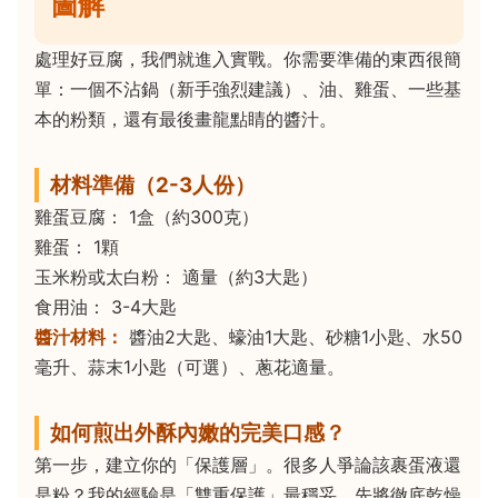
圖解
處理好豆腐，我們就進入實戰。你需要準備的東西很簡
單：一個不沾鍋（新手強烈建議）、油、雞蛋、一些基
本的粉類，還有最後畫龍點睛的醬汁。
材料準備（2-3人份）
雞蛋豆腐： 1盒（約300克）
雞蛋： 1顆
玉米粉或太白粉： 適量（約3大匙）
食用油： 3-4大匙
醬汁材料：
醬油2大匙、蠔油1大匙、砂糖1小匙、水50
毫升、蒜末1小匙（可選）、蔥花適量。
如何煎出外酥內嫩的完美口感？
第一步，建立你的「保護層」。很多人爭論該裹蛋液還
是粉？我的經驗是「雙重保護」最穩妥。先將徹底乾燥