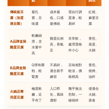
點
調法
傳統板豆
最扎
成本最
需自行調
紅燒、
腐（加蛋
實，豆
低，口感
蛋液，較
麻婆豆
液自製）
味濃
最傳統
易碎
腐
軟嫩細
雞蛋比例
非常軟，
香煎、
A品牌盒裝
滑，含
高，香氣
處理需格
蒸蛋、
雞蛋豆腐
水量中
足
外小心
火鍋
高
Q彈有嚼
不易碎，
豆味相對
香煎、
B品牌盒裝
勁，較
適合新手
較淡，價
燒烤、
雞蛋豆腐
緊實
練習
格稍高
油炸
極度軟
入口即
幾乎無法
僅適合
火鍋店專
嫩，近
化，風味
煎制，一
火鍋、
用蛋豆腐
乎布丁
濃郁
碰就碎
蒸食