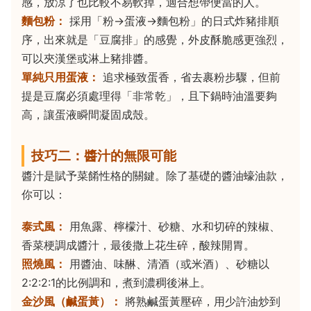
感，放涼了也比較不易軟掉，適合想帶便當的人。
麵包粉：
採用「粉→蛋液→麵包粉」的日式炸豬排順
序，出來就是「豆腐排」的感覺，外皮酥脆感更強烈，
可以夾漢堡或淋上豬排醬。
單純只用蛋液：
追求極致蛋香，省去裹粉步驟，但前
提是豆腐必須處理得「非常乾」，且下鍋時油溫要夠
高，讓蛋液瞬間凝固成殼。
技巧二：醬汁的無限可能
醬汁是賦予菜餚性格的關鍵。除了基礎的醬油蠔油款，
你可以：
泰式風：
用魚露、檸檬汁、砂糖、水和切碎的辣椒、
香菜梗調成醬汁，最後撒上花生碎，酸辣開胃。
照燒風：
用醬油、味醂、清酒（或米酒）、砂糖以
2:2:2:1的比例調和，煮到濃稠後淋上。
金沙風（鹹蛋黃）：
將熟鹹蛋黃壓碎，用少許油炒到