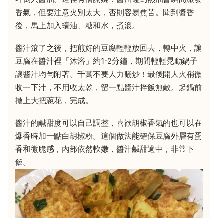
香氣，但要注意火別太大，否則容易焦苦。聞到醬香
後，馬上加入蠔油、糖和水，煮滾。
醬汁滾了之後，把煎好的豆腐輕輕放回去，轉中火，讓
豆腐在醬汁裡「沐浴」約1-2分鐘，期間輕輕晃動鍋子
讓醬汁均勻附著。千萬不要大力翻炒！最後開大火稍微
收一下汁，不用收太乾，留一點醬汁拌飯無敵。起鍋前
撒上大把蔥花，完成。
醬汁的鹹甜度可以自己調整，喜歡胡椒香氣的也可以在
爆香時加一點白胡椒粉。這個做法能確保豆腐外層有蛋
香和微脆感，內部依然軟嫩，醬汁鹹甜適中，非常下
飯。