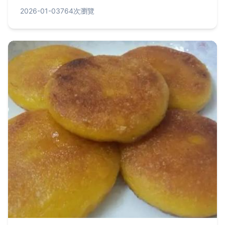
常見問題解答。加入個人失敗經驗與成功秘訣，幫助
2026-01-03
764次瀏覽
您從新手變專家，輕鬆製作出酥脆可口的蛋餅。從粉
漿比例到煎製細節，一一覆蓋，確保您能成功上手。