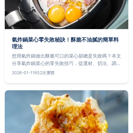
氣炸鍋菜心零失敗秘訣！酥脆不油膩的簡單料
理法
想用氣炸鍋做出酥脆可口的菜心卻總是失敗嗎？本文
分享氣炸鍋菜心的零失敗技巧，從選材、切法、調味
到溫度時間控制，完整解析如何讓菜心外酥內嫩不油
2026-01-11
652次瀏覽
膩，還有各種變化口味做法，讓你輕鬆成為氣炸鍋料
理達人！