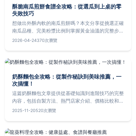
酥脆南瓜煎餅食譜全攻略：從選瓜到上桌的零
失敗技巧
想做出外酥內軟的南瓜煎餅嗎？本文分享從挑選正確
南瓜品種、完美粉漿比例到掌握黃金油溫的完整步
驟，並分析傳統油炸與氣炸鍋做法的優缺點，最後加
2026-04-24
370次瀏覽
碼推薦三家台北必吃的酥脆南瓜煎餅名店。
奶酥麵包全攻略：從製作秘訣到美味推薦，一
次搞懂！
這篇奶酥麵包文章提供從基礎知識到進階技巧的完整
內容，包括自製方法、熱門店家介紹、價格比較和營
養分析。無論你是烘焙新手還是老手，都能找到實用
2025-11-20
520次瀏覽
資訊，解決所有關於奶酥麵包的疑問，幫助你輕鬆享
受這款台灣經典美食。