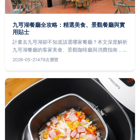
九芎湖餐廳全攻略：精選美食、景觀餐廳與實
用貼士
計畫去九芎湖卻不知道該選哪家餐廳？本文深度解析
九芎湖餐廳的客家美食、景觀咖啡廳與消費指南，分
享個人用餐經驗與常見問題解答，幫助你避開地雷，
2026-05-21
479次瀏覽
輕鬆規劃完美飲食行程。