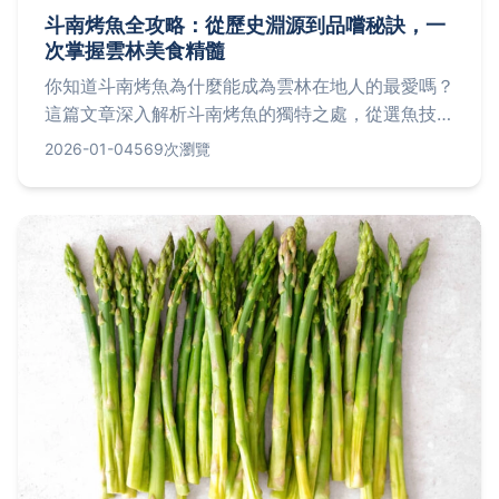
斗南烤魚全攻略：從歷史淵源到品嚐秘訣，一
次掌握雲林美食精髓
你知道斗南烤魚為什麼能成為雲林在地人的最愛嗎？
這篇文章深入解析斗南烤魚的獨特之處，從選魚技
巧、烤製方法到推薦店家，甚至分享個人踩雷經驗，
2026-01-04
569次瀏覽
幫助你避開地雷，享受最道地的美味。無論你是初次
嘗試還是老饕，都能找到實用資訊。