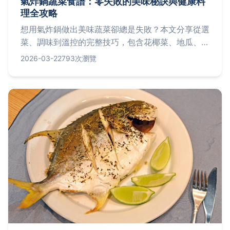
氣炸鍋蔬菜食譜：零失敗的美味秘訣與健康料
理全攻略
想用氣炸鍋做出美味蔬菜卻總是失敗？本文分享從選
菜、調味到溫控的完整技巧，包含花椰菜、地瓜、櫛
瓜等超人氣食譜，讓你輕鬆端出外酥內嫩、健康少油
2026-03-22
793次瀏覽
的蔬菜料理，告別乾柴與烤焦！