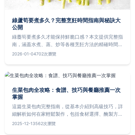
綠蘆筍要煮多久？完整烹飪時間指南與秘訣大
公開
綠蘪筍要煮多久才能保持鮮脆口感？本文提供完整指
南，涵蓋水煮、蒸、炒等各種烹飪方法的精確時間，
並分享影響煮食時間的關鍵因素，讓你輕鬆掌握綠蘪
2026-01-04
702次瀏覽
筍的最佳烹調技巧，避免過熟或太生。
生菜包肉全攻略：食譜、技巧與餐廳推薦一次
掌握
這篇生菜包肉完整指南，從基本介紹到高級技巧，詳
細解析如何在家輕鬆製作，包括食材選擇、醃製方
法、健康益處，並分享台北推薦餐廳資訊。無論您是
2025-12-13
562次瀏覽
新手還是老手，都能找到實用內容，解決常見問題，