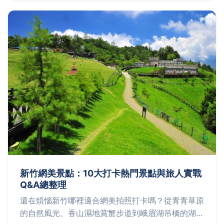
讓您享受這道美味佳餚。
新竹網美景點：10大打卡熱門景點與旅人實戰
Q&A總整理
還在煩惱新竹哪裡適合網美拍照打卡嗎？從青青草原
的自然風光、香山濕地賞蟹步道到峨眉湖吊橋的湖