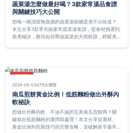
蔬菜湯怎麼做最好喝？3款家常湯品食譜
與關鍵技巧大公開
想喝一碗清甜無負擔的蔬菜湯卻總是煮不出味道？
本文分享3款零失敗家常蔬菜湯食譜，從食材挑選到
熬煮秘訣，教你如何釋放蔬菜的天然鮮甜，輕鬆煮
出溫暖身心的美味湯品。
美食筆記
2026-06-03
479次瀏覽
南瓜煎餅黃金比例！低筋麵粉做出外酥內
軟秘訣
想做出外酥內軟、不油不膩的完美南瓜煎餅嗎？關
鍵就在低筋麵粉的選擇與處理！本文分享從選材、
黃金比例到煎製技巧的完整攻略，並破解新手最常