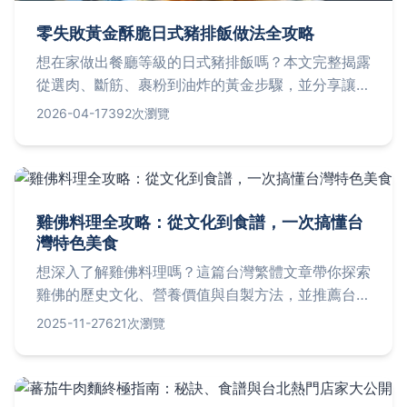
零失敗黃金酥脆日式豬排飯做法全攻略
想在家做出餐廳等級的日式豬排飯嗎？本文完整揭露
從選肉、斷筋、裹粉到油炸的黃金步驟，並分享讓豬
排保持酥脆多汁的關鍵技巧，最後附上正宗日式醬汁
2026-04-17
392次瀏覽
調配法與常見失敗問答，讓你一次成功！
雞佛料理全攻略：從文化到食譜，一次搞懂台
灣特色美食
想深入了解雞佛料理嗎？這篇台灣繁體文章帶你探索
雞佛的歷史文化、營養價值與自製方法，並推薦台
北、台中等地人氣餐廳，附詳細地址、價格與營業時
2025-11-27
621次瀏覽
間。還解答常見問題，如雞佛的處理技巧、哪裡購買
等，幫助您從新手變專家，享受這道獨特台灣美食。