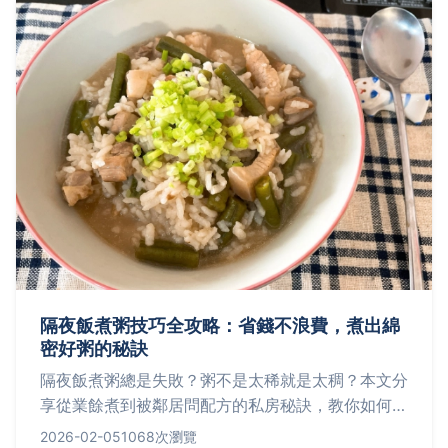
隔夜飯煮粥技巧全攻略：省錢不浪費，煮出綿
密好粥的秘訣
隔夜飯煮粥總是失敗？粥不是太稀就是太稠？本文分
享從業餘煮到被鄰居問配方的私房秘訣，教你如何精
準控制水米比例、掌握火候，將剩飯華麗變身成暖心
2026-02-05
1068次瀏覽