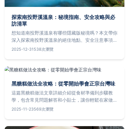
探索南投野溪溫泉：秘境指南、安全攻略與必
訪清單
想知道南投野溪溫泉有哪些隱藏版秘境嗎？本文帶你
深入探索南投野溪溫泉的絕佳地點、安全注意事項、
裝備清單與常見問題，讓你輕鬆規劃一趟難忘的溫泉
2025-12-31
538次瀏覽
之旅。從如何前往到最佳季節，完整攻略一次搞定！
黑糖糕做法全攻略：從零開始學會正宗台灣味
這篇黑糖糕做法文章詳細介紹從食材準備到步驟教
學，包含常見問題解答和小貼士，讓你輕鬆在家做出
Q彈美味的台灣黑糖糕。無論新手或老手，都能找到
2025-11-23
569次瀏覽
實用技巧和個人經驗分享，解決所有製作疑難。