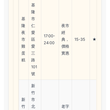
基
隆
基
市
隆
仁
夜市
夜
愛
經
17:00-
市
區
典，
15-35
★★★★
24:00
雞
愛
價格
蛋
三
實惠
糕
路
101
號
新
竹
新
市
竹
北
老字