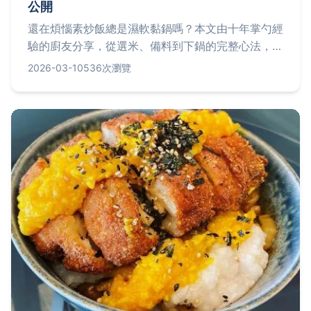
公開
還在煩惱素炒飯總是濕軟黏鍋嗎？本文由十年掌勺經
驗的廚友分享，從選米、備料到下鍋的完整心法，公
開讓素炒飯香氣撲鼻、粒粒分明的關鍵步驟，並推薦
2026-03-10
536次瀏覽
台北三家值得一試的素食炒飯名店，讓你輕鬆在家複
製美味。