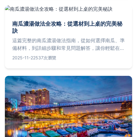
南瓜濃湯做法全攻略：從選材到上桌的完美秘
訣
這篇完整的南瓜濃湯做法指南，從如何選擇南瓜、準
備材料，到詳細步驟和常見問題解答，讓你輕鬆在家
做出餐廳級的美味濃湯。包含實用技巧和個人經驗分
2025-11-22
537次瀏覽
享，解決所有烹飪疑難，包括變體做法和保存方法，
適合新手和老手參考。