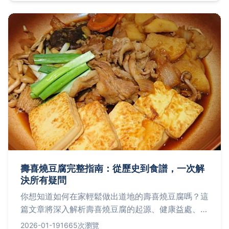
手或老手，都能找到實用資訊。
壽喜燒豆腐完整指南：從歷史到食譜，一次解
決所有疑問
你想知道如何在家輕鬆做出道地的壽喜燒豆腐嗎？這
篇文章將深入解析壽喜燒豆腐的起源、健康益處、詳
細食譜步驟，並分享常見錯誤避免技巧，讓初學者也
2026-01-19
1665次瀏覽