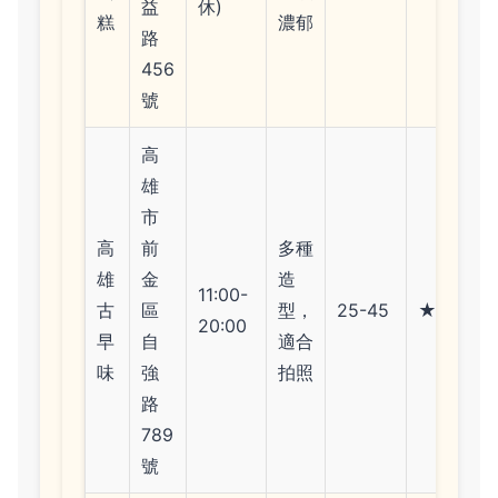
益
休)
糕
濃郁
路
456
號
高
雄
市
高
前
多種
雄
金
造
11:00-
古
區
型，
25-45
★★★☆
20:00
早
自
適合
味
強
拍照
路
789
號