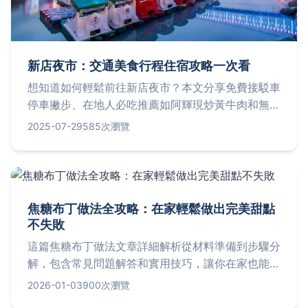
新店夜市：交通美食行程住宿攻略一次看
想知道如何輕鬆前往新店夜市？本文分享免費接駁車
停車撇步、在地人必吃推薦如阿輝現炒黃牛肉和無名
蚵仔煎，搭配碧潭一日遊行程規劃，附近住宿選擇及
2025-07-29
585次瀏覽
雨天應對Q&A，讓你玩得順暢又盡興。
焦糖布丁做法全攻略：在家輕鬆做出完美甜點
不失敗
這篇焦糖布丁做法文章詳細解析從材料準備到步驟分
解，包含常見問題解答和實用技巧，讓你在家也能做
出專業級布丁。我們分享個人失敗經驗和成功秘訣，
2026-01-03
900次瀏覽
幫助你避開常見錯誤，輕鬆享受甜點時光。無論是新