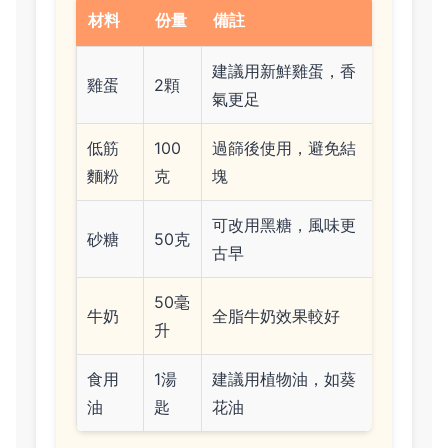
材料
份量
備註
建議用新鮮雞蛋，香
雞蛋
2顆
氣更足
低筋
100
過篩後使用，避免結
麵粉
克
塊
可改用黑糖，風味更
砂糖
50克
古早
50毫
牛奶
全脂牛奶效果較好
升
食用
1湯
建議用植物油，如葵
油
匙
花油