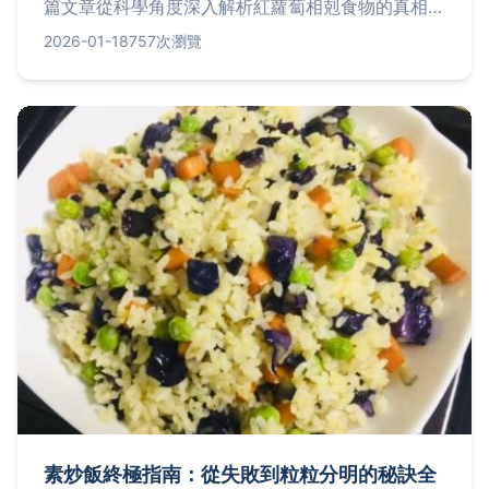
篇文章從科學角度深入解析紅蘿蔔相剋食物的真相，
列出常見組合的潛在風險與實用建議，並引用權威資
2026-01-18
757次瀏覽
料如衛生福利部資訊，幫助你吃得安心又營養。
素炒飯終極指南：從失敗到粒粒分明的秘訣全