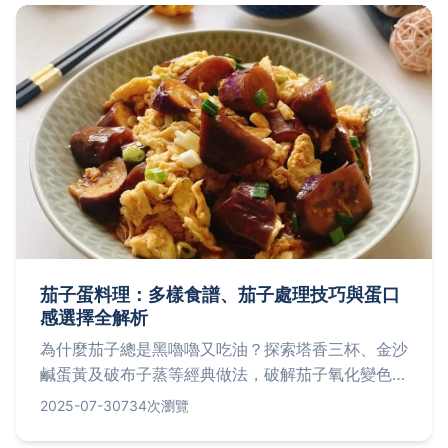
茄子蛋料理：多樣食譜、茄子處理技巧與蛋口
感選擇全解析
為什麼茄子總是黑嚕嚕又吃油？探索塔香三杯、金沙
鹹蛋黃及破布子蒸等經典做法，破解茄子氧化變色與
吸油難題，並學會蛋的滑嫩或焦香處理秘訣，還有常
2025-07-30
734次瀏覽
見Q&A解答，讓您輕鬆做出完美茄子蛋料理！