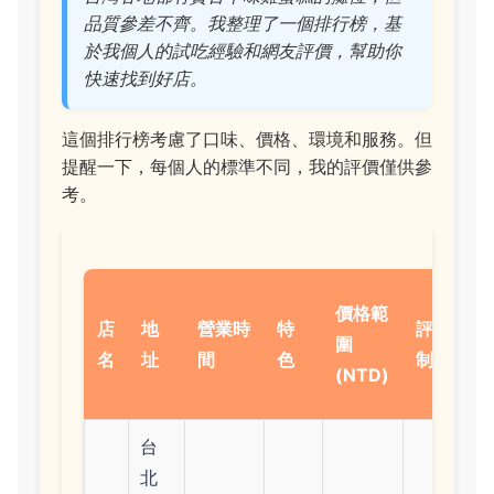
品質參差不齊。我整理了一個排行榜，基
於我個人的試吃經驗和網友評價，幫助你
快速找到好店。
這個排行榜考慮了口味、價格、環境和服務。但
提醒一下，每個人的標準不同，我的評價僅供參
考。
價格範
店
地
營業時
特
評分 (5星
圍
名
址
間
色
制)
(NTD)
台
北