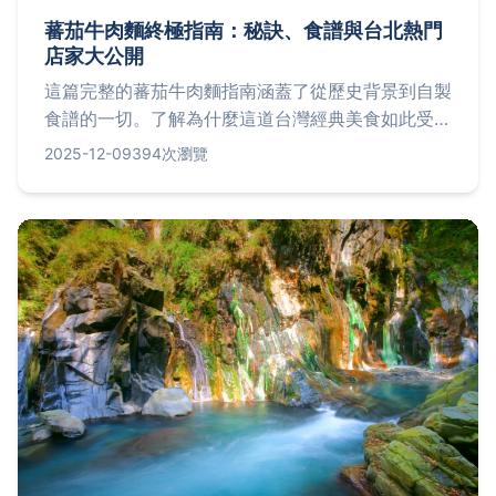
蕃茄牛肉麵終極指南：秘訣、食譜與台北熱門
店家大公開
這篇完整的蕃茄牛肉麵指南涵蓋了從歷史背景到自製
食譜的一切。了解為什麼這道台灣經典美食如此受歡
迎，並發現台北最佳蕃茄牛肉麵餐廳，包括地址、價
2025-12-09
394次瀏覽
格和營業時間。無論你是美食愛好者還是想在家嘗
試，這裡都有你需要的實用資訊。文章還包括常見問
題解答和個人經驗分享，幫助你做出最佳選擇。