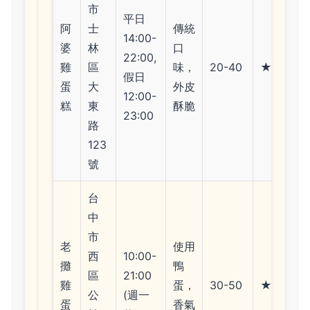
市
平日
阿
士
傳統
14:00-
婆
林
口
22:00,
雞
區
味，
20-40
★★★★
假日
蛋
大
外皮
12:00-
糕
東
酥脆
23:00
路
123
號
台
中
市
老
使用
西
10:00-
攤
鴨
區
21:00
雞
蛋，
30-50
★★★★
公
(週一
蛋
香氣