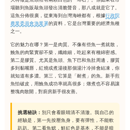
場聽到魚販敲魚頭發出清脆聲音，那八成就是它了。
這魚分佈很廣，從東海到台灣海峽都有，根據
行政院
農業委員會漁業署
的資料，它是台灣重要的經濟魚種
之一。
它的魅力在哪？第一是肉質。不像有些魚一煮就散，
鮸魚的肉緊實卻不柴，纖維細，吃起來有種綿密感。
第二是膠質。尤其是魚頭、魚下巴和魚肚周邊，膠質
多到黏嘴唇，紅燒或煮湯後那個湯汁冷掉會結凍，你
就知道有多濃。第三，它算是「耐煮」的魚。新手煎
魚怕破皮，用鮸魚成功率就高很多；燉煮也不容易讓
整塊肉散開，對廚房新手很友善。
挑選秘訣：
別只會看眼睛清不清澈。我自己的
經驗是，第一先按壓魚身，要有彈性，不能軟
趴趴。第二看魚鰓，鮮紅色是基本，不能是暗