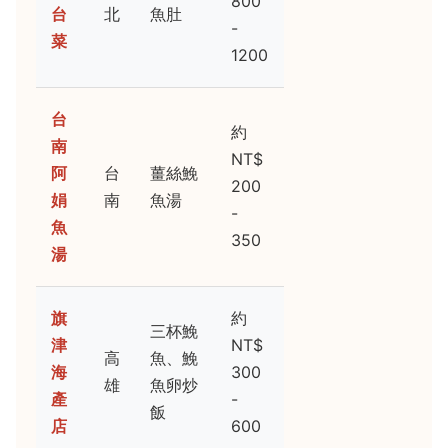
800
台
北
魚肚
-
菜
1200
台
約
南
NT$
阿
台
薑絲鮸
200
娟
南
魚湯
-
魚
350
湯
旗
約
三杯鮸
津
NT$
高
魚、鮸
海
300
雄
魚卵炒
產
-
飯
店
600