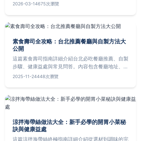
底，一步步教你避開腥味與米飯糊化的地雷，輕鬆端
2026-03-14
675次瀏覽
出讓家人驚豔的暖心鍋物。
素食壽司全攻略：台北推薦餐廳與自製方法大
公開
這篇素食壽司指南詳細介紹台北必吃餐廳推薦、自製
步驟、健康益處與常見問答。內容包含餐廳地址、價
格、營業時間，以及在家輕鬆製作的小技巧。無論你
2025-11-24
448次瀏覽
是素食新手還是老饕，都能找到實用資訊，解決所有
關於素食壽司的疑問。
涼拌海帶絲做法大全：新手必學的開胃小菜秘
訣與健康益處
這篇涼拌海帶絲終極指南詳細介紹從選材到調味的完