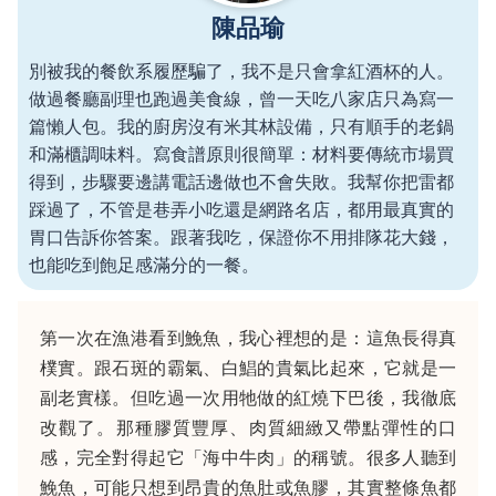
陳品瑜
別被我的餐飲系履歷騙了，我不是只會拿紅酒杯的人。
做過餐廳副理也跑過美食線，曾一天吃八家店只為寫一
篇懶人包。我的廚房沒有米其林設備，只有順手的老鍋
和滿櫃調味料。寫食譜原則很簡單：材料要傳統市場買
得到，步驟要邊講電話邊做也不會失敗。我幫你把雷都
踩過了，不管是巷弄小吃還是網路名店，都用最真實的
胃口告訴你答案。跟著我吃，保證你不用排隊花大錢，
也能吃到飽足感滿分的一餐。
第一次在漁港看到鮸魚，我心裡想的是：這魚長得真
樸實。跟石斑的霸氣、白鯧的貴氣比起來，它就是一
副老實樣。但吃過一次用牠做的紅燒下巴後，我徹底
改觀了。那種膠質豐厚、肉質細緻又帶點彈性的口
感，完全對得起它「海中牛肉」的稱號。很多人聽到
鮸魚，可能只想到昂貴的魚肚或魚膠，其實整條魚都