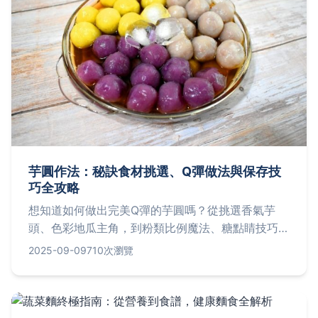
芋圓作法：秘訣食材挑選、Q彈做法與保存技
巧全攻略
想知道如何做出完美Q彈的芋圓嗎？從挑選香氣芋
頭、色彩地瓜主角，到粉類比例魔法、糖點睛技巧，
再到手感細節做法與儲存冷凍秘訣，解決變硬問題、
2025-09-09
710次瀏覽
冷凍食材影響等常見疑問，一次掌握成功關鍵！