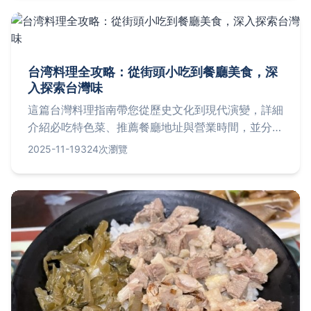
台湾料理全攻略：從街頭小吃到餐廳美食，深
入探索台灣味
這篇台灣料理指南帶您從歷史文化到現代演變，詳細
介紹必吃特色菜、推薦餐廳地址與營業時間，並分享
實用烹飪技巧和常見問答。無論是計劃旅行還是居家
2025-11-19
324次瀏覽
嘗試，都能找到完整實用資訊，解決您對台灣料理的
所有疑問。