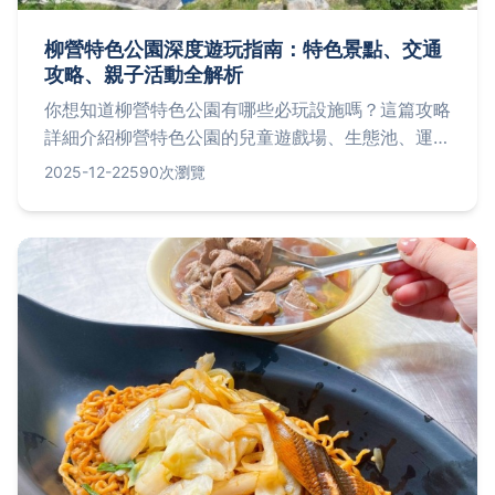
柳營特色公園深度遊玩指南：特色景點、交通
攻略、親子活動全解析
你想知道柳營特色公園有哪些必玩設施嗎？這篇攻略
詳細介紹柳營特色公園的兒童遊戲場、生態池、運動
設施等特色景點，包含交通方式、周邊美食推薦，以
2025-12-22
590次瀏覽
及適合親子同樂的活動建議，讓你輕鬆規劃一日遊行
程。