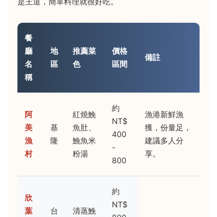
是王道，簡單料理就很好吃。
餐
廳
地
推薦菜
價格
備註
名
區
色
區間
稱
約
阿
紅燒鮸
漁港新鮮漁
NT$
美
基
魚肚、
獲，份量足，
400
漁
隆
鮸魚米
建議多人分
-
村
粉湯
享。
800
約
欣
NT$
葉
台
清蒸鮸