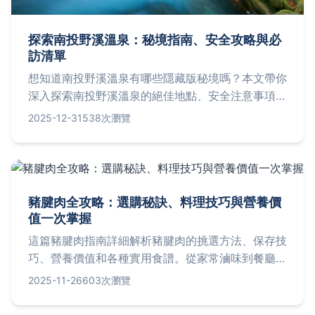
探索南投野溪溫泉：秘境指南、安全攻略與必
訪清單
想知道南投野溪溫泉有哪些隱藏版秘境嗎？本文帶你
深入探索南投野溪溫泉的絕佳地點、安全注意事項、
裝備清單與常見問題，讓你輕鬆規劃一趟難忘的溫泉
2025-12-31
538次瀏覽
之旅。從如何前往到最佳季節，完整攻略一次搞定！
豬腱肉全攻略：選購秘訣、料理技巧與營養價
值一次掌握
這篇豬腱肉指南詳細解析豬腱肉的挑選方法、保存技
巧、營養價值和各種實用食譜。從家常滷味到餐廳級
料理，教你如何活用豬腱肉，解決烹飪難題。內含常
2025-11-26
603次瀏覽
見問答，滿足所有豬腱肉相關疑問，幫助你做出最佳
決策。