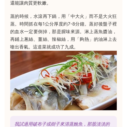
還能讓肉質更軟嫩。
蒸的時候，水滾再下鍋，用「中大火」而不是大火狂
蒸。時間抓在每1公分厚度約7-8分鐘。蒸好後盤子裡
的血水一定要倒掉，那是腥味來源。淋上蒸魚醬油，
再鋪上蔥絲、薑絲、辣椒絲，用「夠熱」的油淋上去
嗆出香氣。這道菜就成功了九成。
我試過用破布子或樹子來清蒸鮸魚，那股淡淡的