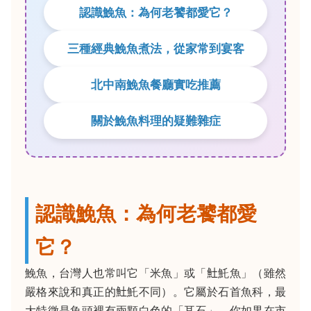
認識鮸魚：為何老饕都愛它？
三種經典鮸魚煮法，從家常到宴客
北中南鮸魚餐廳實吃推薦
關於鮸魚料理的疑難雜症
認識鮸魚：為何老饕都愛
它？
鮸魚，台灣人也常叫它「米魚」或「𩵚魠魚」（雖然
嚴格來說和真正的𩵚魠不同）。它屬於石首魚科，最
大特徵是魚頭裡有兩顆白色的「耳石」。你如果在市