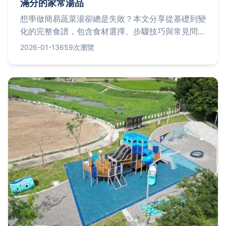
滿分的家常湯品
想學做簡易蔬菜湯卻總是失敗？本文分享從基礎到變
化的完整食譜，包含食材選擇、步驟技巧與常見問題
解答，讓你一次搞定這道省錢又健康的湯品，適合忙
2026-01-13
659次瀏覽
碌的現代家庭。