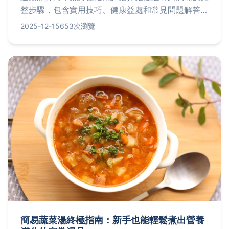
整步驟，包含實用技巧、健康益處和常見問題解答。
無論是新手還是老手，都能學會如何製作爽口開胃的
2025-12-15
653次瀏覽
涼拌海帶絲，並了解其營養價值與保存方法。文章還
提供個人經驗分享，幫助您避開常見錯誤，輕鬆做出
餐廳級美味。
簡易蔬菜湯終極指南：新手也能輕鬆煮出營養