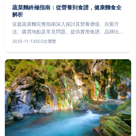
蔬菜麵終極指南：從營養到食譜，健康麵食全
解析
這篇蔬菜麵完整指南深入探討其營養價值、自製方
法、購買地點及常見問題。提供實用食譜、品牌比較
和健康益處，幫助你輕鬆融入健康飲食。無論是新手
2025-11-13
503次瀏覽
還是老手，都能找到所需資訊，解決所有關於蔬菜麵
的疑問。