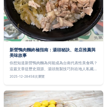
新營鴨肉麵終極指南：湯頭秘訣、老店推薦與
美味故事
你想知道新營鴨肉麵為何能成為台南代表性美食嗎？
這篇文章從歷史淵源、湯頭熬製技巧到在地人私藏老
店，全面解析新營鴨肉麵的獨特魅力，並分享在家輕
2025-12-28
458次瀏覽
鬆重現美味的實用秘訣，讓你吃得懂也做得到。