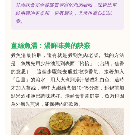
甘甜味會完全被膠質豐富的魚肉吸收，味道比單
純用醬油更柔和、更有層次，非常推薦你試試
看。
薑絲魚湯：湯鮮味美的訣竅
煮魚湯最怕腥，還有就是煮到魚肉老柴。我的方法
是：魚塊先用少許油煎到表面「恰恰」（台語，焦香
的意思），這個步驟能去腥並增添香氣。接著加入
「足量」的滾水，用大火煮到湯汁變成乳白色。這時
才加入薑絲，轉中火繼續煮個10-15分鐘，起鍋前加
點米酒和鹽巴調味就好。湯頭會非常鮮美，魚肉也因
為外層先煎過，能保持內部軟嫩。