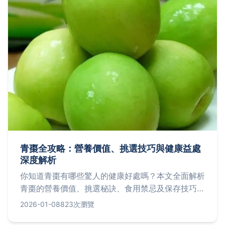
青棗全攻略：營養價值、挑選技巧與健康益處
深度解析
你知道青棗有哪些驚人的健康好處嗎？本文全面解析
青棗的營養價值、挑選秘訣、食用禁忌及保存技巧，
並分享個人經驗與常見問題解答，幫助你從購買到食
2026-01-08
823次瀏覽
用一次搞懂這種超級水果。