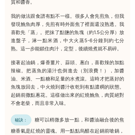
質和醬香。
我的做法跟食譜有點不一樣。很多人會先煎魚，但我
發現鮸魚肉厚，先煎有時外面焦了裡面還沒熟透。我
喜歡先「蒸」。把抹了點鹽的魚塊（約1.5公分厚）放
進盤子，淋一點米酒，中大火蒸5-6分鐘到約七分
熟。這一步能鎖住肉汁，定型，後續燒煮就不易碎。
接著起油鍋，爆香薑片、蒜頭、蔥白，喜歡辣的加點
辣椒。把蒸魚的湯汁也倒進去（別浪費！），加醬
油、米酒、一點糖和足量的水煮滾。這時才把蒸好的
魚塊放回去，中火燒到醬汁收乾到有點濃稠的狀態。
起鍋前撒點蔥花。這樣做出來的紅燒鮸魚，肉質絕對
不會老柴，而且非常入味。
糖可以稍微多放一點，和醬油融合後的焦
秘訣：
糖香氣是紅燒的靈魂。用一點點烏醋在起鍋前嗆鍋，