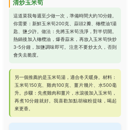
清炒玉米筍
這道菜我每週至少做一次，準備時間大約10分鐘。
你需要：新鮮玉米筍200克、蒜頭2瓣、橄欖油1湯
匙、鹽少許。做法：先將玉米筍洗淨，對半切開。
熱鍋後加入橄欖油，爆香蒜末，再放入玉米筍快炒
3-5分鐘，加鹽調味即可。注意不要炒太久，否則
會失去脆度。
另一個推薦的是玉米筍湯，適合冬天暖身。材料：
玉米筍150克、雞肉100克、薑片幾片、水500毫
升。步驟：先煮雞肉和薑片，水滾後加入玉米筍，
再煮10分鐘就好。我喜歡加點胡椒粉提味，喝起
來更香。