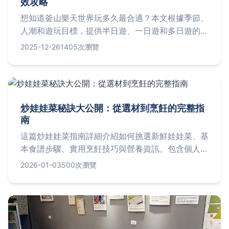
效攻略
想知道釜山樂天世界玩多久最合適？本文根據季節、
人潮和遊玩目標，提供半日遊、一日遊和多日遊的詳
細時間規劃，並分享省時技巧和必玩項目，幫助你輕
2025-12-26
1405次瀏覽
鬆規劃行程，避免浪費時間。
炒娃娃菜秘訣大公開：從選材到烹飪的完整指
南
這篇炒娃娃菜指南詳細介紹如何挑選新鮮娃娃菜、基
本食譜步驟、實用烹飪技巧與營養資訊。包含個人經
驗分享與常見問答，幫助您輕鬆炒出脆嫩美味的家常
2026-01-03
500次瀏覽
菜，解決所有廚房疑難。