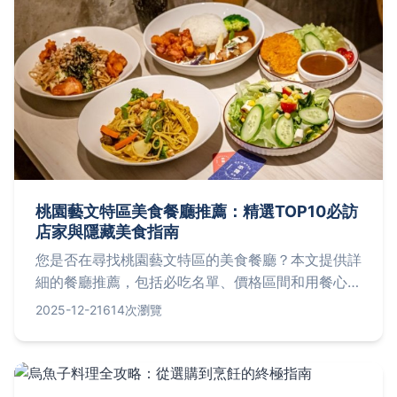
桃園藝文特區美食餐廳推薦：精選TOP10必訪
店家與隱藏美食指南
您是否在尋找桃園藝文特區的美食餐廳？本文提供詳
細的餐廳推薦，包括必吃名單、價格區間和用餐心
得，幫助您輕鬆選擇適合的料理，從平價小吃到高級
2025-12-21
614次瀏覽
餐飲一網打盡。