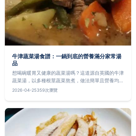
牛津蔬菜湯食譜：一鍋到底的營養滿分家常湯
品
想喝碗暖胃又健康的蔬菜湯嗎？這道源自英國的牛津
蔬菜湯，以多種根莖蔬菜熬煮，做法簡單且營養均
衡。本文分享從備料到燉煮的完整食譜、食材挑選秘
2026-04-25
359次瀏覽
訣，以及讓湯頭更濃郁的關鍵技巧，教你輕鬆煮出餐
廳級美味。