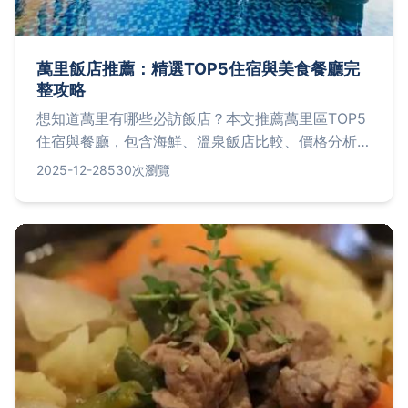
萬里飯店推薦：精選TOP5住宿與美食餐廳完
整攻略
想知道萬里有哪些必訪飯店？本文推薦萬里區TOP5
住宿與餐廳，包含海鮮、溫泉飯店比較、價格分析及
真實體驗分享，幫助你輕鬆規劃旅程。
2025-12-28
530次瀏覽