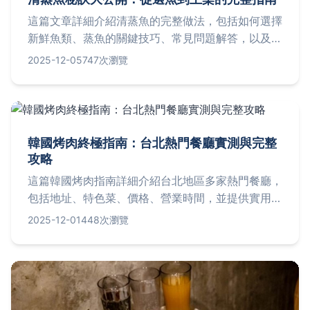
這篇文章詳細介紹清蒸魚的完整做法，包括如何選擇
新鮮魚類、蒸魚的關鍵技巧、常見問題解答，以及個
人經驗分享。無論是新手還是老手，都能學會在家輕
2025-12-05
747次瀏覽
鬆做出鮮美嫩滑的清蒸魚，解決您從準備到烹飪的所
有疑問。
韓國烤肉終極指南：台北熱門餐廳實測與完整
攻略
這篇韓國烤肉指南詳細介紹台北地區多家熱門餐廳，
包括地址、特色菜、價格、營業時間，並提供實用餐
廳選擇技巧、個人體驗分享與常見問題解答。無論是
2025-12-01
448次瀏覽
初次嘗試或老饕，都能找到實用信息，幫助你從預算
規劃到用餐體驗全程無憂，享受道地韓國烤肉美味。