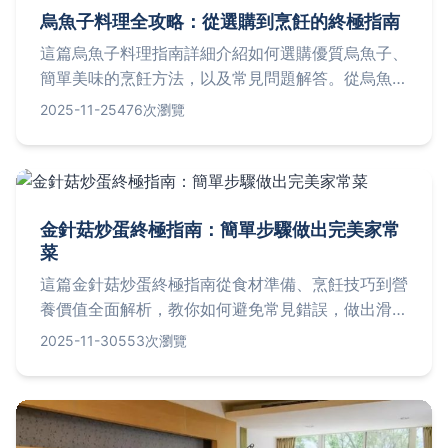
烏魚子料理全攻略：從選購到烹飪的終極指南
這篇烏魚子料理指南詳細介紹如何選購優質烏魚子、
簡單美味的烹飪方法，以及常見問題解答。從烏魚子
的來源、保存技巧到家常食譜，我們提供實用資訊，
2025-11-25
476次瀏覽
幫助你在家輕鬆做出專業級烏魚子料理。無論是年菜
準備或日常美食，都能找到滿意的答案，解決所有關
於烏魚子料理的疑問。
金針菇炒蛋終極指南：簡單步驟做出完美家常
菜
這篇金針菇炒蛋終極指南從食材準備、烹飪技巧到營
養價值全面解析，教你如何避免常見錯誤，做出滑嫩
可口的金針菇炒蛋。文中包含個人經驗分享、常見問
2025-11-30
553次瀏覽
題解答和變體做法，無論新手或老手都能輕鬆上手，
讓你的家常菜更美味健康。