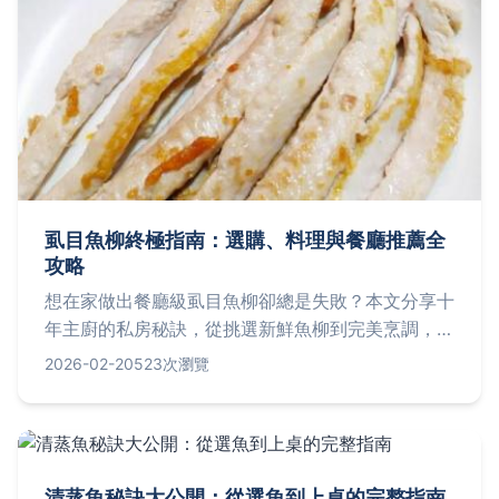
虱目魚柳終極指南：選購、料理與餐廳推薦全
攻略
想在家做出餐廳級虱目魚柳卻總是失敗？本文分享十
年主廚的私房秘訣，從挑選新鮮魚柳到完美烹調，還
有台北三家必訪虱目魚柳名店資訊，讓你一次掌握所
2026-02-20
523次瀏覽
有關鍵技巧。
清蒸魚秘訣大公開：從選魚到上桌的完整指南