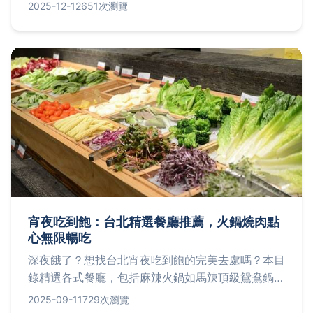
所，提供年齡建議、交通方式和實用貼士，幫助家長
2025-12-12
651次瀏覽
輕鬆規劃行程，讓孩子玩得開心又安全。
宵夜吃到飽：台北精選餐廳推薦，火鍋燒肉點
心無限暢吃
深夜餓了？想找台北宵夜吃到飽的完美去處嗎？本目
錄精選各式餐廳，包括麻辣火鍋如馬辣頂級鴛鴦鍋、
日式燒肉如燒惑炭火燒肉、港點放題如點點心深夜時
2025-09-11
729次瀏覽
段，以及韓式烤肉吃到飽如韓點糖，讓您盡情享受火