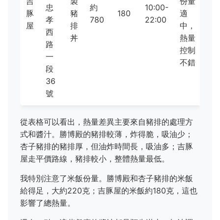
吉
製
份量
忠
約
10:00-
豚
豬
180
適
孝
780
22:00
屋
排
中，
西
丼
熱量
路
控制
一
不錯
段
36
號
從表格可以看出，熱量差異主要來自豬排的處理方
式和醬汁。勝博殿的豬排較薄，炸得脆，吸油少；
杏子豬排的豬排厚，但油炸時間長，吸油多；吉豚
屋走平價路線，豬排較小，整體熱量最低。
我特別注意了米飯份量。勝博殿和杏子豬排的米飯
給得足，大約220克；吉豚屋的米飯約180克，這也
影響了總熱量。