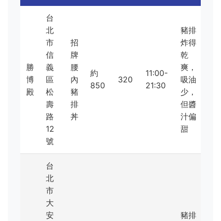
台
北
豬排
市
招
炸得
信
牌
乾
勝
義
腰
爽，
約
11:00-
博
區
內
320
吸油
850
21:30
殿
松
豬
少，
壽
排
但醬
路
丼
汁偏
12
甜
號
台
北
市
大
安
豬排