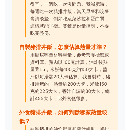
得宜，一週吃一次沒問題。我減肥時，
每週吃一次豬排丼飯，當天早餐和晚餐
會清淡些，例如吃蔬菜沙拉和蛋白質，
這樣就能平衡。關鍵是份量控制，不要
吃完整份。
自製豬排丼飯，怎麼估算熱量才準？
用廚房秤量材料重量，參考營養標籤或
資料庫。豬肉以100克計算，油炸後熱
量乘1.5；米飯每100克約150大卡；醬
汁以每湯匙20大卡估算。我自製時，豬
排用烤的，熱量約200大卡，米飯150
克約225大卡，醬汁自調約30大卡，總
計455大卡，比外食低很多。
外食豬排丼飯，如何判斷哪家熱量較
低？
觀察豬排的油炸程度和醬汁甜度。豬排