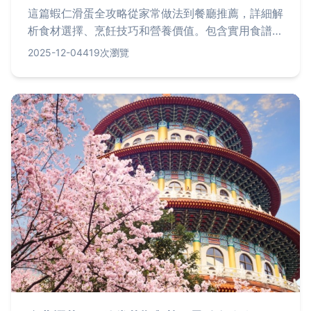
這篇蝦仁滑蛋全攻略從家常做法到餐廳推薦，詳細解
析食材選擇、烹飪技巧和營養價值。包含實用食譜表
格、台灣熱門餐廳排行榜及常見問答，幫助您輕鬆做
2025-12-04
419次瀏覽
出滑嫩美味的蝦仁滑蛋，並找到最佳用餐去處。