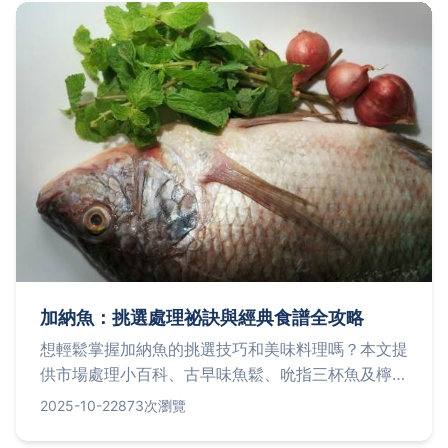
加納魚：挑選處理祕訣與經典食譜全攻略
想輕鬆掌握加納魚的挑選技巧和美味料理嗎？本文提
供市場處理小百科、古早味魚鬆、吮指三杯魚及檸檬
蒸魚食譜教學，並解答常見疑問，讓您快速成為料理
2025-10-22
873次瀏覽
達人！