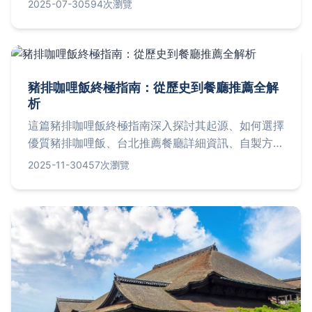
2025-07-30
594次瀏覽
旅，並傳授聰明訂房省錢小秘訣。揪團出遊前必看
Q&A，確保旅程規劃更輕鬆完美！
豬排咖哩飯終極指南：從歷史到餐廳推薦全解
析
這篇豬排咖哩飯終極指南深入探討其起源、如何選擇
優質豬排咖哩飯、台北推薦餐廳詳細資訊、自製方
法、營養分析以及常見問答。無論你是美食愛好者還
2025-11-30
457次瀏覽
是想在家嘗試，都能找到實用建議和個人經驗分享，
幫助你做出最佳選擇。