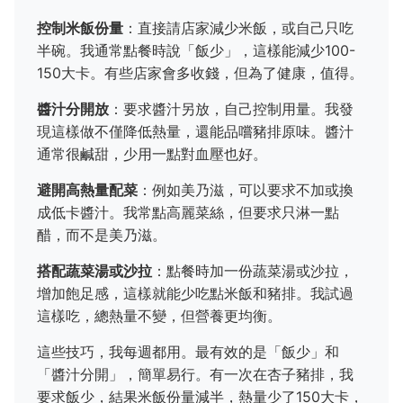
控制米飯份量
：直接請店家減少米飯，或自己只吃
半碗。我通常點餐時說「飯少」，這樣能減少100-
150大卡。有些店家會多收錢，但為了健康，值得。
醬汁分開放
：要求醬汁另放，自己控制用量。我發
現這樣做不僅降低熱量，還能品嚐豬排原味。醬汁
通常很鹹甜，少用一點對血壓也好。
避開高熱量配菜
：例如美乃滋，可以要求不加或換
成低卡醬汁。我常點高麗菜絲，但要求只淋一點
醋，而不是美乃滋。
搭配蔬菜湯或沙拉
：點餐時加一份蔬菜湯或沙拉，
增加飽足感，這樣就能少吃點米飯和豬排。我試過
這樣吃，總熱量不變，但營養更均衡。
這些技巧，我每週都用。最有效的是「飯少」和
「醬汁分開」，簡單易行。有一次在杏子豬排，我
要求飯少，結果米飯份量減半，熱量少了150大卡，