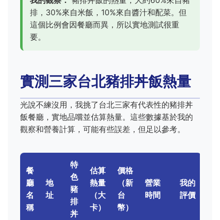
我的觀察：
豬排丼飯的熱量，大約60%來自豬
排，30%來自米飯，10%來自醬汁和配菜。但
這個比例會因餐廳而異，所以實地測試很重
要。
實測三家台北豬排丼飯熱量
光說不練沒用，我挑了台北三家有代表性的豬排丼
飯餐廳，實地品嚐並估算熱量。這些數據基於我的
觀察和營養計算，可能有些誤差，但足以參考。
特
餐
估算
價格
色
廳
地
熱量
（新
營業
我的
豬
名
址
（大
台
時間
評價
排
稱
卡）
幣）
丼