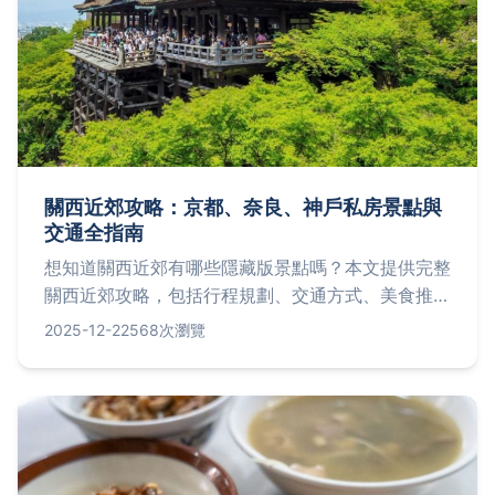
關西近郊攻略：京都、奈良、神戶私房景點與
交通全指南
想知道關西近郊有哪些隱藏版景點嗎？本文提供完整
關西近郊攻略，包括行程規劃、交通方式、美食推薦
與省錢技巧，助你輕鬆玩遍京都、奈良、神戶等周邊
2025-12-22
568次瀏覽
地區，解決自由行所有疑難雜症。