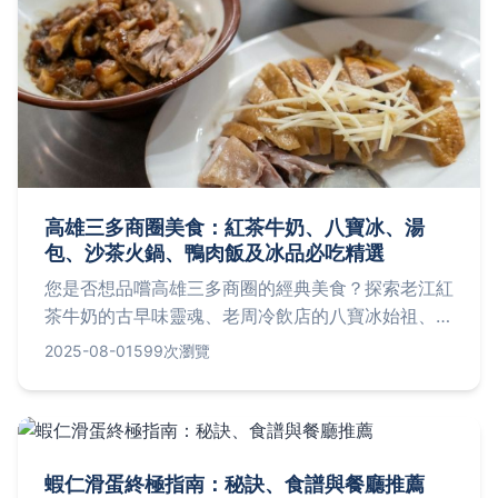
高雄三多商圈美食：紅茶牛奶、八寶冰、湯
包、沙茶火鍋、鴨肉飯及冰品必吃精選
您是否想品嚐高雄三多商圈的經典美食？探索老江紅
茶牛奶的古早味靈魂、老周冷飲店的八寶冰始祖、興
隆居湯包配酸辣湯、汕頭泉成沙茶火鍋濃郁香醇、鴨
2025-08-01
599次瀏覽
肉珍鴨肉飯與下水湯完美組合，還有品元糖口芋頭
冰、吳媽媽餛飩鮮美、福記臭豆腐酥脆，加上海光俱
樂部蔥油餅及冰塔芒果冰，一次嚐遍三多商圈豐富滋
味！
蝦仁滑蛋終極指南：秘訣、食譜與餐廳推薦