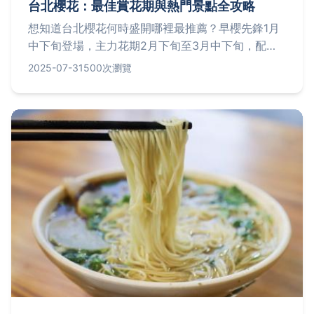
台北櫻花：最佳賞花期與熱門景點全攻略
想知道台北櫻花何時盛開哪裡最推薦？早櫻先鋒1月
中下旬登場，主力花期2月下旬至3月中下旬，配角
延續至4月初。精選陽明山國家公園花鐘周邊、平菁
2025-07-31
500次瀏覽
街42巷櫻花生活交響、淡水天元宮廟宇壯景、中正
紀念堂市區優雅、內湖樂活公園夜櫻點燈、碧潭東岸
湖畔踩船樂趣，還有實用資訊懶人包、賞櫻注意事項
與Q&A解答，助你抓準時機不撲空，變身優質賞花
達人！