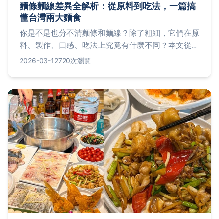
麵條麵線差異全解析：從原料到吃法，一篇搞
懂台灣兩大麵食
你是不是也分不清麵條和麵線？除了粗細，它們在原
料、製作、口感、吃法上究竟有什麼不同？本文從麵
粉選擇、製作工藝到經典食譜，帶你徹底了解這兩種
2026-03-12
720次瀏覽
台灣常見麵食，讓你不再傻傻分不清。