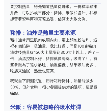
要控制熱量，得先知道熱量從哪來。一份標準豬排
丼飯，可以拆成三部分：豬排、米飯和醬汁。我根
據營養資料庫和實際品嚐，估算出大致比例。
豬排：油炸是熱量主要來源
豬排通常用里肌肉或腰內肉，裹上麵包粉油炸。這
裡有個陷阱：吸油量。我比較過，同樣100克豬肉，
油炸後熱量從150大卡暴增到300大卡以上，差了一
倍。油溫控制不好，豬排就像海綿，吸滿了油。有
些餐廳為了追求酥脆，油溫偏低，結果吸油更多，
吃起來油膩，熱量也更高。
我親自下廚測試過，用烤箱烤豬排，熱量能減少
30%。但外食時，很少餐廳提供烤的選項，這是個
痛點。
米飯：容易被忽略的碳水炸彈