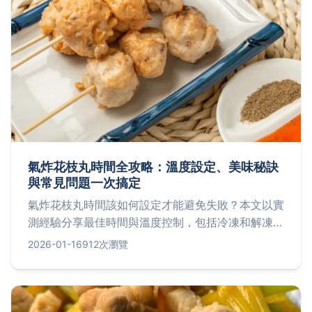
氣炸花枝丸時間全攻略：溫度設定、美味秘訣
與常見問題一次搞定
氣炸花枝丸時間該如何設定才能避免失敗？本文以實
測經驗分享最佳時間與溫度控制，包括冷凍和解凍花
枝丸的差異、常見錯誤避免方法，以及個人技巧分
2026-01-16
912次瀏覽
享，幫助你輕鬆炸出外酥內軟的完美口感。無論是新
手或老手，都能從中找到實用建議，解決氣炸花枝丸
時間的所有疑問。