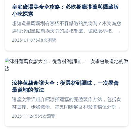
皇庭廣場美食全攻略：必吃餐廳推薦與隱藏版
小吃探索
想知道皇庭廣場有哪些不容錯過的美食嗎？本文為您
詳細介紹皇庭廣場美食的必吃餐廳、隱藏版小吃、用
餐貼士及常見問題，從平價小吃到高級料理一網打
2026-01-07
548次瀏覽
盡，幫助您輕鬆規劃美食之旅，享受舌尖上的盛宴。
涼拌蓮藕食譜大全：從選材到調味，一次學會
最道地的做法
這篇文章詳細介紹涼拌蓮藕的完整製作方法，包括食
材選擇、步驟教學、常見問題解答和營養價值分析。
無論是新手還是老手，都能從中學到實用技巧，輕鬆
2025-11-24
565次瀏覽
在家做出清爽開胃的涼拌蓮藕。內容涵蓋保存方法、
調味秘訣和個人心得，幫助你解決所有疑問。