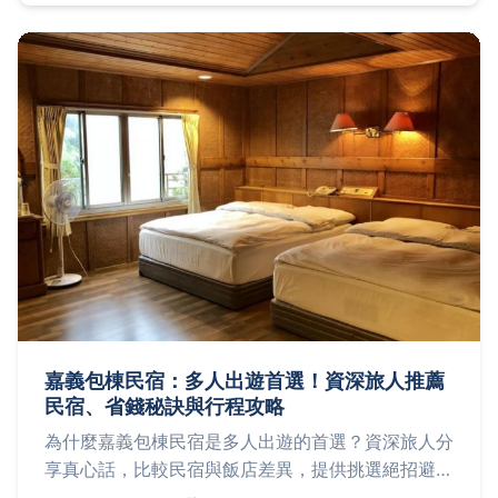
嘉義包棟民宿：多人出遊首選！資深旅人推薦
民宿、省錢秘訣與行程攻略
為什麼嘉義包棟民宿是多人出遊的首選？資深旅人分
享真心話，比較民宿與飯店差異，提供挑選絕招避開
雷點，嚴選5間高評價民宿如茶田屋別墅與樸樹下文