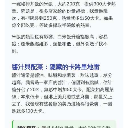
一碗豬排丼飯的米飯，大約200克，提供300大卡熱
量。問題是，很多店家給的份量超標，我量過幾
次，有些碗裝到250克，熱量就多出50大卡。如果
你全部吃完，等於多攝取半碗飯的熱量。
米飯的類型也有影響。白米飯升糖指數高，容易
餓；糙米飯纖維多，熱量稍低，但外食幾乎找不
到。
醬汁與配菜：隱藏的卡路里地雷
醬汁通常是醬油、味醂和糖調製，甜味越重，糖分
越高。我嘗過一家店的醬汁，偏甜到有點膩，估計
糖分佔了20%，無形中增加50大卡。配菜如高麗菜
絲，本來低卡，但淋上美乃滋或芝麻醬，熱量又上
去了。我發現有些餐廳的美乃滋給得很豪爽，一湯
匙就多100大卡。