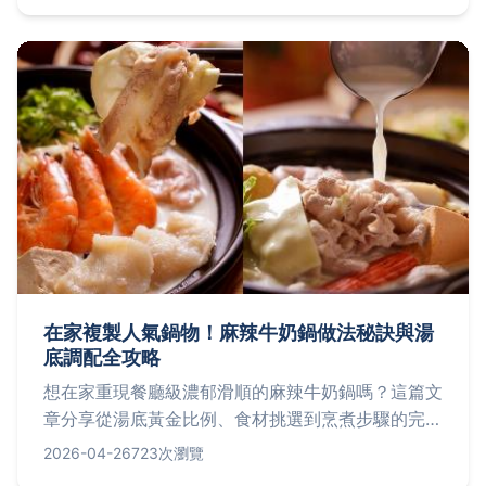
在家複製人氣鍋物！麻辣牛奶鍋做法秘訣與湯
底調配全攻略
想在家重現餐廳級濃郁滑順的麻辣牛奶鍋嗎？這篇文
章分享從湯底黃金比例、食材挑選到烹煮步驟的完整
做法，並解答湯底分離、辣度調整等常見失敗問題，
2026-04-26
723次瀏覽
讓你一次成功煮出暖心又過癮的個人鍋物。