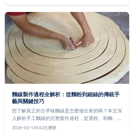
鍋、燒肉、點心等豐富選項，滿足深夜食慾，體驗無
限暢吃的樂趣！
麵線製作過程全解析：從麵粉到細絲的傳統手
藝與關鍵技巧
想了解真正的古早味麵線是怎麼做出來的嗎？本文深
入解析手工麵線的完整製作過程，從選粉、和麵、醒
麵到拉絲、日曬，一步步拆解老師傅的獨門訣竅與新
2026-03-13
542次瀏覽
手常犯的錯誤，讓你徹底掌握這門傳統技藝的精髓。