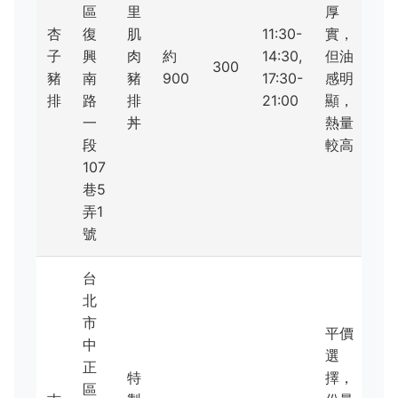
區
里
厚
杏
復
肌
11:30-
實，
子
興
肉
約
14:30,
但油
300
豬
南
豬
900
17:30-
感明
排
路
排
21:00
顯，
一
丼
熱量
段
較高
107
巷5
弄1
號
台
北
市
平價
中
選
正
特
擇，
區