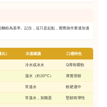
筋麵粉為基準。記住，這只是起點，實際操作要邊加邊
量比）
水溫建議
口感特色
冷水或冰水
Q彈有嚼勁
溫水（約30°C）
厚實滑順
常溫水
軟硬適中
常溫水，加雞蛋
堅韌有彈性