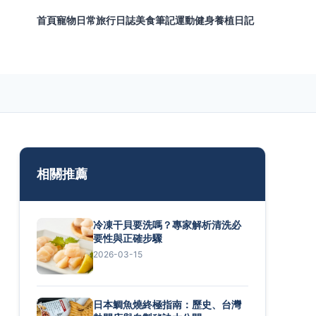
首頁
寵物日常
旅行日誌
美食筆記
運動健身
養植日記
相關推薦
冷凍干貝要洗嗎？專家解析清洗必
要性與正確步驟
2026-03-15
日本鯛魚燒終極指南：歷史、台灣