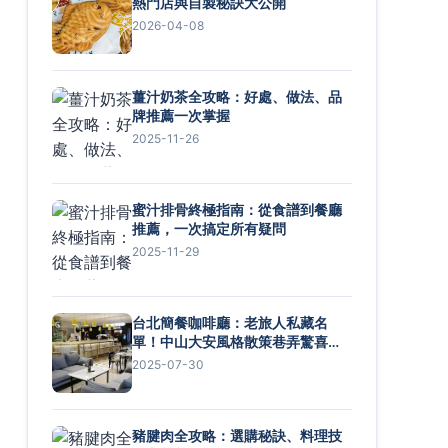
熱門店與自製秘訣大公開
2026-04-08
薑汁奶茶全攻略：好處、做法、品
牌推薦一次掌握
2025-11-26
蜜汁排骨終極指南：從食譜到餐廳
推薦，一次搞定所有疑問
2025-11-29
台北簡餐咖啡廳：老旅人私藏名
單！中山大安風格散策巷弄驚喜推
薦
2025-07-30
豬腱肉全攻略：選購秘訣、料理技