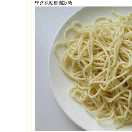
學會觀察麵團狀態。