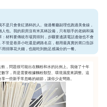
我不是只會拿紅酒杯的人。做過餐廳副理也跑過美食線，
懶人包。我的廚房沒有米其林設備，只有順手的老鍋和滿
單：材料要傳統市場買得到，步驟要邊講電話邊做也不會
，不管是巷弄小吃還是網路名店，都用最真實的胃口告訴
不用排隊花大錢，也能吃到飽足感滿分的一餐。
太軟，問題很可能出在麵粉和水的比例上。我做了十年
定數字，而是需要根據麵粉類型、環境濕度來調整。這
分享一些新手常忽略的細節，讓你少走彎路。