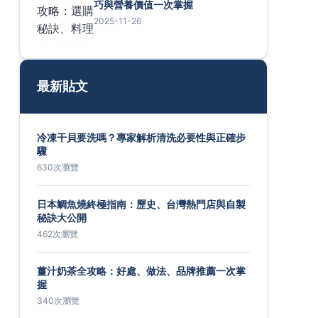
巧與營養價值一次掌握
2025-11-26
最新貼文
冷凍干貝要洗嗎？專家解析清洗必要性與正確步
驟
630次瀏覽
日本鯛魚燒終極指南：歷史、台灣熱門店與自製
秘訣大公開
462次瀏覽
薑汁奶茶全攻略：好處、做法、品牌推薦一次掌
握
340次瀏覽