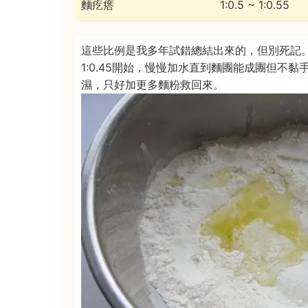
麵疙瘩
1:0.5 ~ 1:0.55
這些比例是我多年試錯總結出來的，但別死記
1:0.45開始，慢慢加水直到麵團能成團但不黏
濕，只好加更多麵粉救回來。