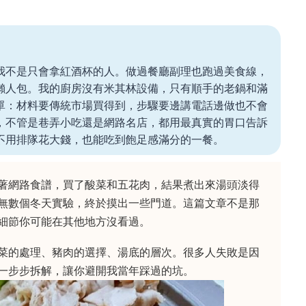
我不是只會拿紅酒杯的人。做過餐廳副理也跑過美食線，
懶人包。我的廚房沒有米其林設備，只有順手的老鍋和滿
單：材料要傳統市場買得到，步驟要邊講電話邊做也不會
，不管是巷弄小吃還是網路名店，都用最真實的胃口告訴
不用排隊花大錢，也能吃到飽足感滿分的一餐。
著網路食譜，買了酸菜和五花肉，結果煮出來湯頭淡得
無數個冬天實驗，終於摸出一些門道。這篇文章不是那
細節你可能在其他地方沒看過。
菜的處理、豬肉的選擇、湯底的層次。很多人失敗是因
一步步拆解，讓你避開我當年踩過的坑。