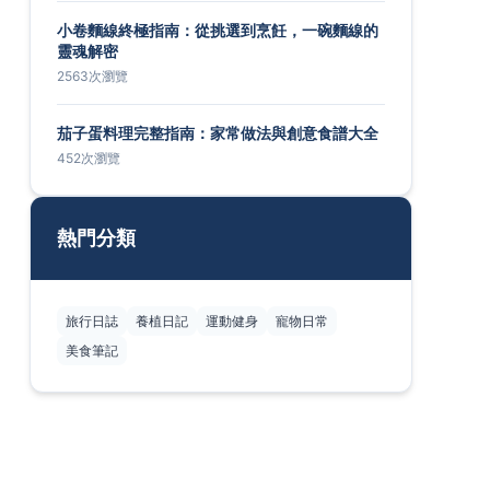
小卷麵線終極指南：從挑選到烹飪，一碗麵線的
靈魂解密
2563次瀏覽
茄子蛋料理完整指南：家常做法與創意食譜大全
452次瀏覽
熱門分類
旅行日誌
養植日記
運動健身
寵物日常
美食筆記