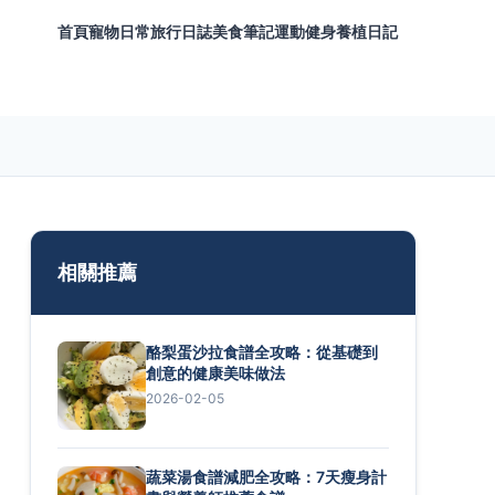
首頁
寵物日常
旅行日誌
美食筆記
運動健身
養植日記
相關推薦
酪梨蛋沙拉食譜全攻略：從基礎到
創意的健康美味做法
2026-02-05
蔬菜湯食譜減肥全攻略：7天瘦身計