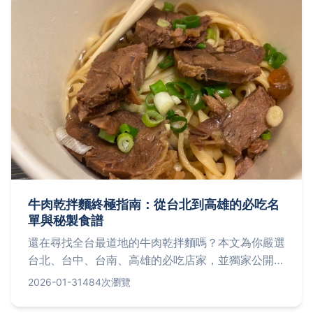
牛肉乾拌麵終極指南：從台北到高雄的必吃名
單與秘製食譜
還在尋找全台最道地的牛肉乾拌麵嗎？本文為你嚴選
台北、台中、台南、高雄的必吃店家，並獨家公開自
製秘方，讓你從此愛上這碗濃郁香辣的台灣美食。
2026-01-31
484次瀏覽