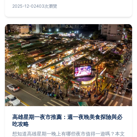
時間、價格），並解答常見問題如熱量與保存方法。
2025-12-02
403次瀏覽
無論是想品嚐或動手做，都能找到實用建議，滿足從
初學者到老饕的所有需求。
高雄星期一夜市推薦：週一夜晚美食探險與必
吃攻略
想知道高雄星期一晚上有哪些夜市值得一遊嗎？本文