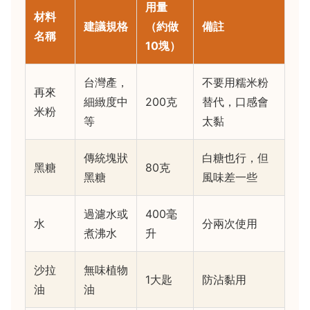
用量
材料
建議規格
（約做
備註
名稱
10塊）
台灣產，
不要用糯米粉
再來
細緻度中
200克
替代，口感會
米粉
等
太黏
傳統塊狀
白糖也行，但
黑糖
80克
黑糖
風味差一些
過濾水或
400毫
水
分兩次使用
煮沸水
升
沙拉
無味植物
1大匙
防沾黏用
油
油