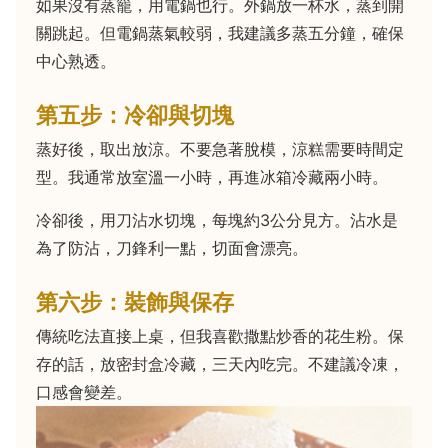
如果沒有蒸籠，用電鍋也行。外鍋放一杯水，蒸到開
關跳起。但電鍋蒸氣較弱，我建議多蒸五分鐘，確保
中心熟透。
第五步：冷卻與切塊
蒸好後，取出放涼。不要急著脫模，涼糕需要時間定
型。我通常放室溫一小時，再進冰箱冷藏兩小時。
冷卻後，用刀沾水切塊，每塊約3公分見方。沾水是
為了防沾，刀鋒利一點，切面會漂亮。
第六步：裝飾與保存
傳統吃法直接上桌，但我喜歡撒點炒香的花生粉。保
存的話，放密封盒冷藏，三天內吃完。不建議冷凍，
口感會變差。