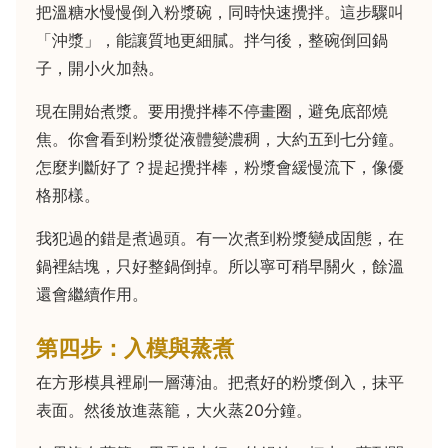
把溫糖水慢慢倒入粉漿碗，同時快速攪拌。這步驟叫
「沖漿」，能讓質地更細膩。拌勻後，整碗倒回鍋
子，開小火加熱。
現在開始煮漿。要用攪拌棒不停畫圈，避免底部燒
焦。你會看到粉漿從液體變濃稠，大約五到七分鐘。
怎麼判斷好了？提起攪拌棒，粉漿會緩慢流下，像優
格那樣。
我犯過的錯是煮過頭。有一次煮到粉漿變成固態，在
鍋裡結塊，只好整鍋倒掉。所以寧可稍早關火，餘溫
還會繼續作用。
第四步：入模與蒸煮
在方形模具裡刷一層薄油。把煮好的粉漿倒入，抹平
表面。然後放進蒸籠，大火蒸20分鐘。