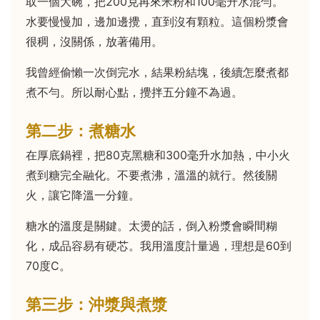
取一個大碗，把200克再來米粉和100毫升水混勻。
水要慢慢加，邊加邊攪，直到沒有顆粒。這個粉漿會
很稠，沒關係，放著備用。
我曾經偷懶一次倒完水，結果粉結塊，後續怎麼煮都
煮不勻。所以耐心點，攪拌五分鐘不為過。
第二步：煮糖水
在厚底鍋裡，把80克黑糖和300毫升水加熱，中小火
煮到糖完全融化。不要煮沸，溫溫的就行。然後關
火，讓它降溫一分鐘。
糖水的溫度是關鍵。太燙的話，倒入粉漿會瞬間糊
化，成品容易有硬芯。我用溫度計量過，理想是60到
70度C。
第三步：沖漿與煮漿