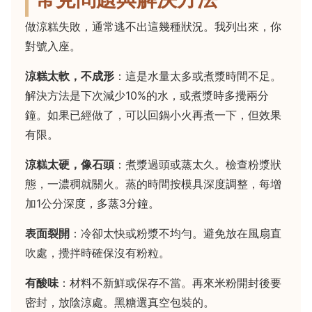
做涼糕失敗，通常逃不出這幾種狀況。我列出來，你
對號入座。
涼糕太軟，不成形
：這是水量太多或煮漿時間不足。
解決方法是下次減少10%的水，或煮漿時多攪兩分
鐘。如果已經做了，可以回鍋小火再煮一下，但效果
有限。
涼糕太硬，像石頭
：煮漿過頭或蒸太久。檢查粉漿狀
態，一濃稠就關火。蒸的時間按模具深度調整，每增
加1公分深度，多蒸3分鐘。
表面裂開
：冷卻太快或粉漿不均勻。避免放在風扇直
吹處，攪拌時確保沒有粉粒。
有酸味
：材料不新鮮或保存不當。再來米粉開封後要
密封，放陰涼處。黑糖選真空包裝的。