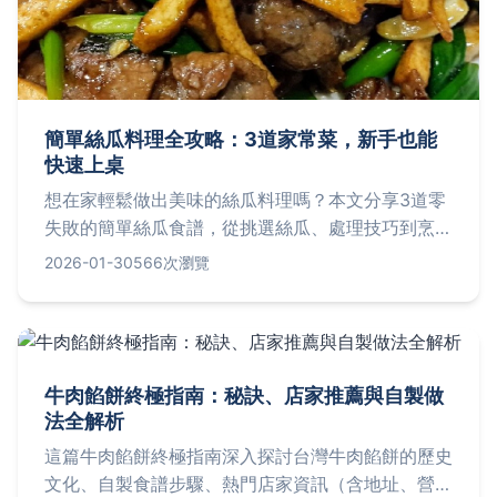
簡單絲瓜料理全攻略：3道家常菜，新手也能
快速上桌
想在家輕鬆做出美味的絲瓜料理嗎？本文分享3道零
失敗的簡單絲瓜食譜，從挑選絲瓜、處理技巧到烹飪
步驟，一次解答所有常見問題，讓你快速端出健康家
2026-01-30
566次瀏覽
常菜。
牛肉餡餅終極指南：秘訣、店家推薦與自製做
法全解析
這篇牛肉餡餅終極指南深入探討台灣牛肉餡餅的歷史
文化、自製食譜步驟、熱門店家資訊（含地址、營業