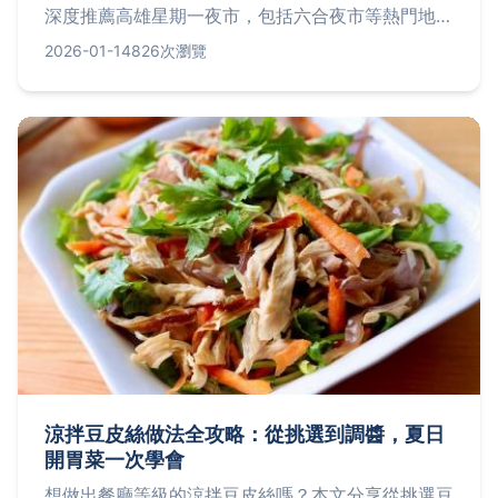
深度推薦高雄星期一夜市，包括六合夜市等熱門地
點，提供美食排行榜、交通資訊與實用貼士，解決您
2026-01-14
826次瀏覽
的所有疑問，讓週一夜遊更精彩。
涼拌豆皮絲做法全攻略：從挑選到調醬，夏日
開胃菜一次學會
想做出餐廳等級的涼拌豆皮絲嗎？本文分享從挑選豆