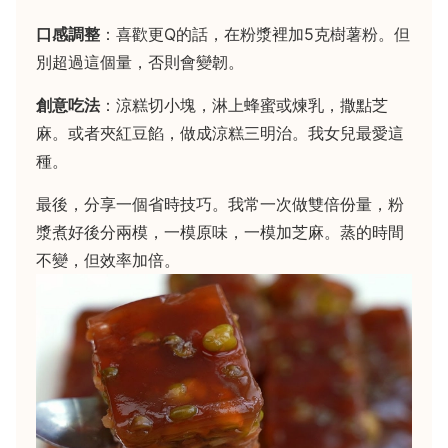
口感調整
：喜歡更Q的話，在粉漿裡加5克樹薯粉。但
別超過這個量，否則會變韌。
創意吃法
：涼糕切小塊，淋上蜂蜜或煉乳，撒點芝
麻。或者夾紅豆餡，做成涼糕三明治。我女兒最愛這
種。
最後，分享一個省時技巧。我常一次做雙倍份量，粉
漿煮好後分兩模，一模原味，一模加芝麻。蒸的時間
不變，但效率加倍。