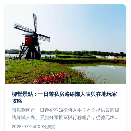
柳營景點：一日遊私房路線懶人表與在地玩家
攻略
想規劃柳營一日遊卻不知從何入手？本文提供最順暢
路線懶人表、景點分類推薦與行程組合，從德元埤荷
蘭村到柳營運動靶場，還有在地玩家才知道的小撇步
2025-07-24
900次瀏覽