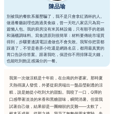
陳品瑜
別被我的餐飲系履歷騙了，我不是只會拿紅酒杯的人。
做過餐廳副理也跑過美食線，曾一天吃八家店只為寫一
篇懶人包。我的廚房沒有米其林設備，只有順手的老鍋
和滿櫃調味料。寫食譜原則很簡單：材料要傳統市場買
得到，步驟要邊講電話邊做也不會失敗。我幫你把雷都
踩過了，不管是巷弄小吃還是網路名店，都用最真實的
胃口告訴你答案。跟著我吃，保證你不用排隊花大錢，
也能吃到飽足感滿分的一餐。
我第一次做涼糕是十年前，在台南的外婆家。那時夏
天熱得讓人發慌，外婆從廚房端出一盤晶瑩剔透的涼
糕，說是她從小吃到大的甜點。我咬了一口，Q彈的
口感帶著淡淡的米香和黑糖甜味，瞬間消暑。但當我
試著自己做，結果卻是一團糊狀的災難——太軟了，
根本不成形。從那之後，我花了無數個周末實驗，失