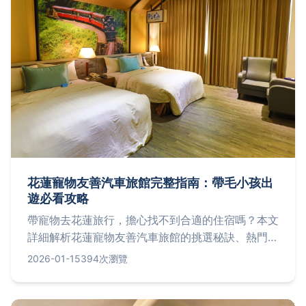
花蓮寵物友善汽車旅館完整指南：帶毛小孩出
遊必看攻略
帶寵物去花蓮旅行，擔心找不到合適的住宿嗎？本文
詳細解析花蓮寵物友善汽車旅館的挑選秘訣、熱門推
薦、入住注意事項，並解答常見問題，幫助您規劃完
2026-01-15
394次瀏覽
美旅程。內容包括如何根據寵物大小選擇旅館、費用
說明、預訂技巧，以及花蓮在地景點結合建議，確保
您和寵物的旅行無憂。