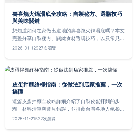
壽喜燒火鍋湯底全攻略：自製秘方、選購技巧
與美味關鍵
想知道如何在家做出道地的壽喜燒火鍋湯底嗎？本文
完整分享自製秘方、關鍵食材選購技巧，以及常見問
題解答，從歷史文化到實作步驟，讓你輕鬆享受日式
2026-01-12
927次瀏覽
美味，避免常見失敗經驗。
皮蛋拌麵終極指南：從做法到店家推薦，一次
搞懂
這篇皮蛋拌麵全攻略詳細介紹了自製皮蛋拌麵的步
驟、材料清單與常見錯誤，並推薦台灣各地人氣餐
廳，包括地址、價格與營業時間。還包含常見問題解
2025-11-21
522次瀏覽
答，如熱量計算與保存方法，幫助您輕鬆享受這道台
灣美食。