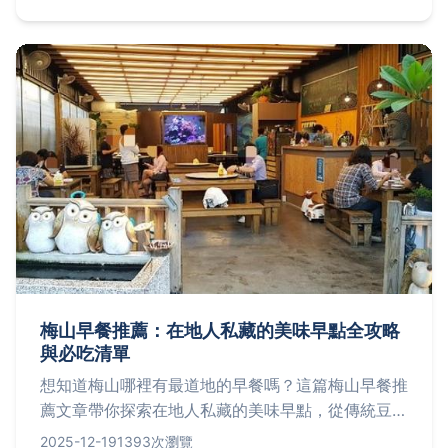
與關鍵資訊一覽表，老旅咖真心話分享值不值得玩，
Q&A解答所有疑難雜症，輕鬆玩轉柳營各大熱點！
梅山早餐推薦：在地人私藏的美味早點全攻略
與必吃清單
想知道梅山哪裡有最道地的早餐嗎？這篇梅山早餐推
薦文章帶你探索在地人私藏的美味早點，從傳統豆漿
燒餅到創意輕食，完整解析梅山早餐的特色、排行
2025-12-19
1393次瀏覽