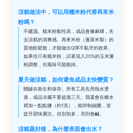
涼糕做法中，可以用糯米粉代替再來米
粉嗎？
不建議。糯米粉黏性高，成品會像麻糬，失
去涼糕的清爽感。再來米粉（蓬萊米製）的
質地較鬆散，才能做出Q彈不黏牙的效果。
如果你只有糯米粉，試著混入20%的玉米澱
粉調整，但風味可能跑掉。
夏天做涼糕，如何避免成品太快變質？
關鍵在衛生和保存。所有工具先用熱水燙
過，成品冷藏不要超過三天。我還會在糖水
裡加一點點鹽（約1克），能抑制細菌，並
提升甜味層次。但別加多，否則會鹹。
涼糕蒸好後，為什麼表面會出水？