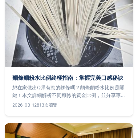
麵條麵粉水比例終極指南：掌握完美口感秘訣
想在家做出Q彈有勁的麵條嗎？麵條麵粉水比例是關
鍵！本文詳細解析不同麵條的黃金比例，並分享專家
獨家技巧，讓你輕鬆成為麵條達人，避免常見失敗陷
2026-03-12
813次瀏覽
阱。