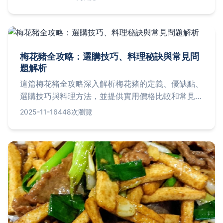
榜、選擇技巧，並分享個人真實體驗，解決你的早餐
選擇困難。
梅花豬全攻略：選購技巧、料理秘訣與常見問
題解析
這篇梅花豬全攻略深入解析梅花豬的定義、優缺點、
選購技巧與料理方法，並提供實用價格比較和常見問
答。從市場挑選到居家烹飪，一次解決所有疑問，幫
2025-11-16
448次瀏覽
助您做出最佳決策。內容涵蓋梅花豬的肉質特性、營
養價值，以及如何避免購買陷阱，絕對是家庭主婦和
美食愛好者的必讀指南。