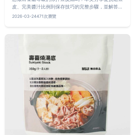
皮、完美醬汁比例到保存技巧的完整步驟，並解答新
手常見疑問，讓你輕鬆端出開胃又下飯的夏日涼拌
2026-03-24
471次瀏覽
菜。