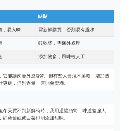
缺點
勻，易入味
需新鮮購買，否則易有腥味
康
較乾柴，需額外處理
速
添加物多，風味較人工
，它能讓肉羹外層Q彈。但有些人會混木薯粉，增加透
汁更稠，但別過量，否則會變糊。
但冬天買不到新鮮筍時，我用過罐頭筍，味道差強人
，紅蘿蔔絲或白菜也能添加甜味。