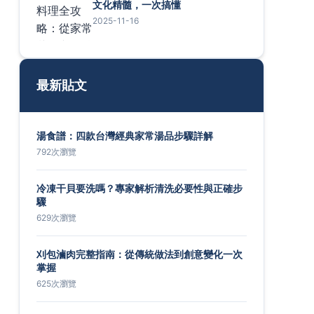
文化精髓，一次搞懂
2025-11-16
最新貼文
湯食譜：四款台灣經典家常湯品步驟詳解
792次瀏覽
冷凍干貝要洗嗎？專家解析清洗必要性與正確步
驟
629次瀏覽
刈包滷肉完整指南：從傳統做法到創意變化一次
掌握
625次瀏覽