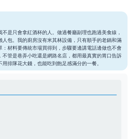
我不是只會拿紅酒杯的人。做過餐廳副理也跑過美食線，
懶人包。我的廚房沒有米其林設備，只有順手的老鍋和滿
單：材料要傳統市場買得到，步驟要邊講電話邊做也不會
，不管是巷弄小吃還是網路名店，都用最真實的胃口告訴
不用排隊花大錢，也能吃到飽足感滿分的一餐。