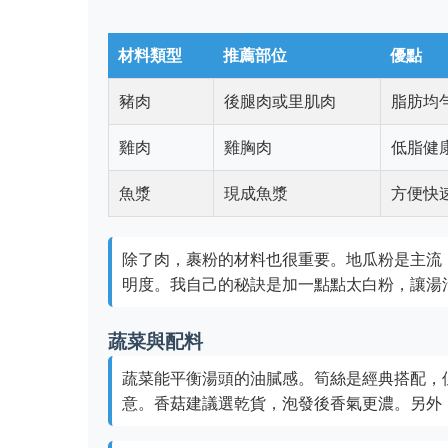
材料類型
推薦部位
優點
豬肉
後腿肉或里肌肉
脂肪均
雞肉
雞胸肉
低脂健
魚漿
現成魚漿
方便快
除了肉，裹粉的材料也很重要。地瓜粉是主流
明度。我自己的秘訣是加一點點太白粉，讓湯
蔬菜與配料
蔬菜能平衡湯頭的油膩感。筍絲是經典搭配，
意。香菇建議選乾貨，泡發後香氣更濃。另外