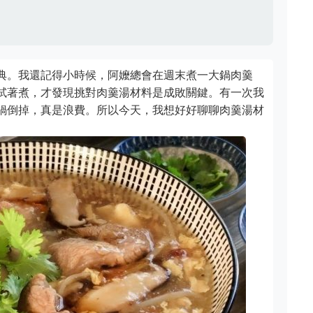
典。我還記得小時候，阿嬤總會在週末煮一大鍋肉羹
試著煮，才發現挑對肉羹湯材料是成敗關鍵。有一次我
鍋倒掉，真是浪費。所以今天，我想好好聊聊肉羹湯材
。