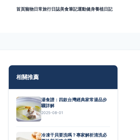
首頁
寵物日常
旅行日誌
美食筆記
運動健身
養植日記
相關推薦
湯食譜：四款台灣經典家常湯品步
驟詳解
2025-08-01
冷凍干貝要洗嗎？專家解析清洗必