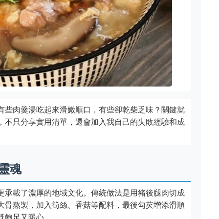
有些肉羹湯吃起來滑嫩順口，有些卻乾柴乏味？關鍵就
，不只分享實用清單，還會加入我自己的失敗經驗和成
靈魂
更承載了濃厚的地域文化。傳統做法是用豬後腿肉切成
大骨熬製，加入筍絲、香菇等配料，最後勾芡增添滑順
既飽足又暖心。