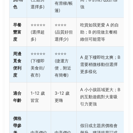
有滑梯/帳
色
選擇多)
強
篷)
早餐
⭐⭐⭐⭐⭐
⭐⭐⭐⭐
吃貨如我更愛 A 的自
豐富
(選擇超
(品質好但
助；B 的現做主餐精
度
多)
選擇少)
緻但可能需等
周邊
⭐⭐⭐⭐⭐
⭐⭐⭐⭐
A 是下樓即吃太爽；B
覓食
(下樓即
(捷運方
需要稍微移動但選擇
便利
美食街/
便，附近
更多樣化
度
夜市)
有簡餐)
A 小小孩區域更大；B
適合
1-12 歲
3-12 歲
的互動遊戲對大童吸
年齡
皆宜
更嗨
引力更強
價格
帶參
假日或主題房價格會
考
中高價位
中高價位
飆升，建議提早訂或