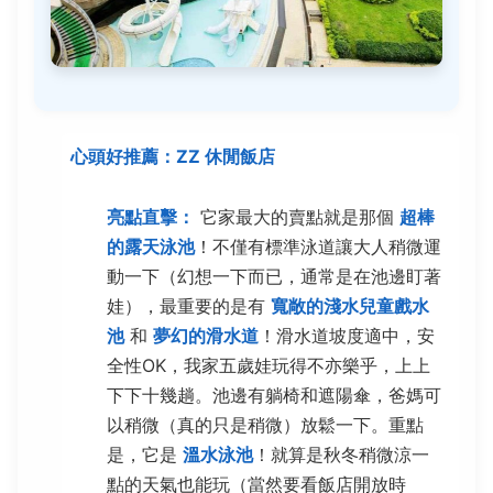
心頭好推薦：ZZ 休閒飯店
亮點直擊：
它家最大的賣點就是那個
超棒
的露天泳池
！不僅有標準泳道讓大人稍微運
動一下（幻想一下而已，通常是在池邊盯著
娃），最重要的是有
寬敞的淺水兒童戲水
池
和
夢幻的滑水道
！滑水道坡度適中，安
全性OK，我家五歲娃玩得不亦樂乎，上上
下下十幾趟。池邊有躺椅和遮陽傘，爸媽可
以稍微（真的只是稍微）放鬆一下。重點
是，它是
溫水泳池
！就算是秋冬稍微涼一
點的天氣也能玩（當然要看飯店開放時