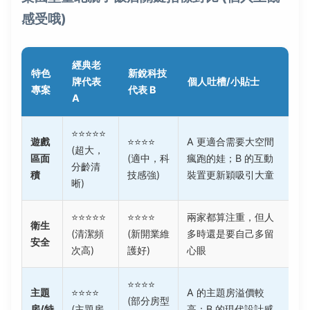
感受哦)
經典老
特色
新銳科技
牌代表
個人吐槽/小貼士
專案
代表 B
A
⭐⭐⭐⭐⭐
遊戲
⭐⭐⭐⭐
A 更適合需要大空間
(超大，
區面
(適中，科
瘋跑的娃；B 的互動
分齡清
積
技感強)
裝置更新穎吸引大童
晰)
⭐⭐⭐⭐⭐
⭐⭐⭐⭐
兩家都算注重，但人
衛生
(清潔頻
(新開業維
多時還是要自己多留
安全
次高)
護好)
心眼
⭐⭐⭐⭐
主題
⭐⭐⭐⭐
A 的主題房溢價較
(部分房型
房/特
(主題房
高；B 的現代設計感