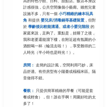
高的特色小館、日料、甜點店。飯店本身設
計感很強，公共空間像個小藝廊。雖然兒童
設施不多，只有一個
小巧精緻的繪本玩具
角
和提供
嬰兒床/消毒鍋等基礎裝置
，但對
於
學齡後比較能溝通、或者小嬰兒階段
的
家庭來說，足夠了。重點是，娃睡了之後，
我和老婆還能溜下樓，在附近超有氛圍的小
酒館喝一杯（輪流去啦！），享受難得的二
人時光（半小時也是時光！）。
房間：
走簡約設計風，空間利用巧妙，床
品舒適。有些房型有小陽臺或榻榻米區。隔
音做得不錯。
餐飲：
只提供簡單精緻的早餐（可能是套
餐或輕食），但！誰在乎啊！周圍好吃的太
多了！