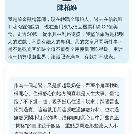
陳柏維
我是前金融精算師，現在轉職全職旅人。過去在信義區
盯著K線的腦袋，現在全用來找便宜機票和高CP值美
食。走過50國，從米其林到路邊攤，我堅信旅遊是精明
人的遊戲，不是有錢人的專利。我的文章只問兩件事：
是不是觀光客陷阱？值不值得？用便當價吃星級、用計
程車預算環遊世界，讓護照蓋滿章，存款卻不破表。
作為一個老饕，又是個超級奶爸，帶著小鬼頭找吃
得開心、住得舒心的地方簡直就是人生大事。臺北
跑了不下幾十趟，親子飯店住過十幾家，踩過雷也
挖到過寶。這篇就用我這張吃過無數好料、也哄過
無數哭鬧小祖宗的嘴，跟你聊聊我心目中那些真正
“夠格”的臺北親子飯店，重點是周邊那些讓大人小
孩都滿足的美食！