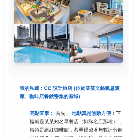
我的私藏：CC 設計旅店 (位於某某文藝氣息濃
厚、咖啡店餐館密集的區域)
亮點直擊：
首先，
地點真是無敵方便
！下
樓就是某某知名早餐店（排隊名店那種），
轉角是網紅咖啡館，巷弄裡藏著無數評分超