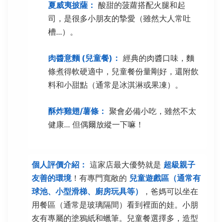
夏威夷披薩：
酸甜的菠蘿搭配火腿和起
司，是很多小朋友的摯愛（雖然大人常吐
槽...）。
肉醬意麵 (兒童餐)：
經典的肉醬口味，麵
條煮得軟硬適中，兒童餐份量剛好，還附飲
料和小甜點（通常是冰淇淋或果凍）。
酥炸雞翅/薯條：
聚會必備小吃，雖然不太
健康... 但偶爾放縱一下嘛！
個人評價介紹：
這家店最大優勢就是
超級親子
友善的環境
！有專門寬敞的
兒童遊戲區（通常有
球池、小型滑梯、廚房玩具等）
，爸媽可以坐在
用餐區（通常是玻璃隔間）看到裡面的娃。小朋
友有專屬的塗鴉紙和蠟筆。兒童餐選擇多，造型