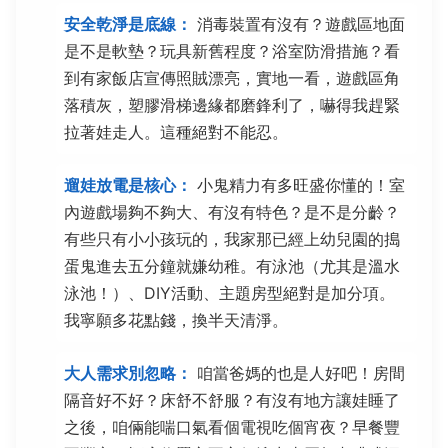
安全乾淨是底線：
消毒裝置有沒有？遊戲區地面
是不是軟墊？玩具新舊程度？浴室防滑措施？看
到有家飯店宣傳照賊漂亮，實地一看，遊戲區角
落積灰，塑膠滑梯邊緣都磨鋒利了，嚇得我趕緊
拉著娃走人。這種絕對不能忍。
遛娃放電是核心：
小鬼精力有多旺盛你懂的！室
內遊戲場夠不夠大、有沒有特色？是不是分齡？
有些只有小小孩玩的，我家那已經上幼兒園的搗
蛋鬼進去五分鐘就嫌幼稚。有泳池（尤其是溫水
泳池！）、DIY活動、主題房型絕對是加分項。
我寧願多花點錢，換半天清淨。
大人需求別忽略：
咱當爸媽的也是人好吧！房間
隔音好不好？床舒不舒服？有沒有地方讓娃睡了
之後，咱倆能喘口氣看個電視吃個宵夜？早餐豐