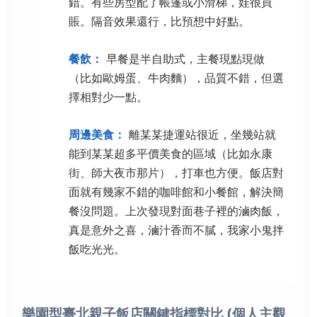
錯。有些房型配了帳篷或小滑梯，娃很買
賬。隔音效果還行，比預想中好點。
餐飲：
早餐是半自助式，主餐現點現做
（比如歐姆蛋、牛肉麵），品質不錯，但選
擇相對少一點。
周邊美食：
離某某捷運站很近，坐幾站就
能到某某超多平價美食的區域（比如永康
街、師大夜市那片），打車也方便。飯店對
面就有幾家不錯的咖啡館和小餐館，解決簡
餐沒問題。上次發現對面巷子裡的滷肉飯，
真是意外之喜，滷汁香而不膩，我家小鬼拌
飯吃光光。
樂園型臺北親子飯店關鍵指標對比 (個人主觀