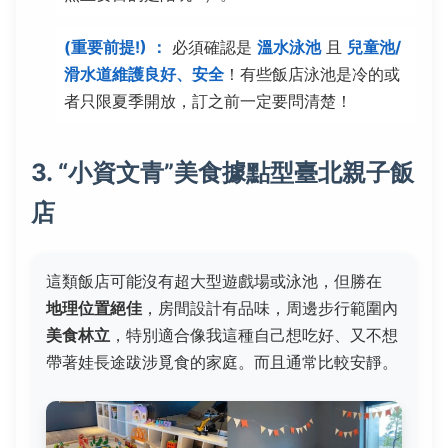
(重要前提!) ：
必須確認是
溫水泳池
且
兒童池/
滑水道維護良好、安全
！有些飯店泳池是冷的或
者只限夏季開放，訂之前一定要問清楚！
3. “小資文青”美食據點型臺北親子飯
店
這類飯店可能沒有超大型遊戲場或泳池，但勝在
地理位置絕佳
，房間設計有品味，周邊步行範圍內
美食林立
，特別適合像我這種自己想吃好、又不想
帶著娃長途跋涉覓食的家庭。而且通常比較安靜。