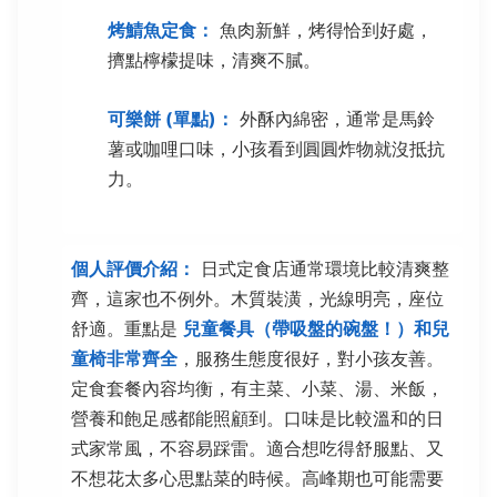
烤鯖魚定食：
魚肉新鮮，烤得恰到好處，
擠點檸檬提味，清爽不膩。
可樂餅 (單點)：
外酥內綿密，通常是馬鈴
薯或咖哩口味，小孩看到圓圓炸物就沒抵抗
力。
個人評價介紹：
日式定食店通常環境比較清爽整
齊，這家也不例外。木質裝潢，光線明亮，座位
舒適。重點是
兒童餐具（帶吸盤的碗盤！）和兒
童椅非常齊全
，服務生態度很好，對小孩友善。
定食套餐內容均衡，有主菜、小菜、湯、米飯，
營養和飽足感都能照顧到。口味是比較溫和的日
式家常風，不容易踩雷。適合想吃得舒服點、又
不想花太多心思點菜的時候。高峰期也可能需要