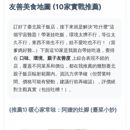
友善美食地圖 (10家實戰推薦)
訂好了臺北親子飯店，接下來就是解決“吃什麼”這
個宇宙難題！帶著娃吃飯，環境太擠不行，等位太
久不行，東西不衛生不行，娃不愛吃也不行！（當
爹媽好難...）下面這10家是我親自帶娃吃過，覺得
在
口味、環境、親子友善度
上綜合表現不錯的
店，覆蓋不同菜系和價位，都在我推薦的幾類臺北
親子飯店輻射範圍內。資訊力求準確（但營業時
間、價格可能有變動，建議行前再確認），評價絕
對主觀真實（包括吐槽！）。
(推薦1) 暖心家常味：阿嬤的灶腳 (臺菜小炒)