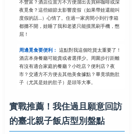
不豐富？酒店位置方不方便溜出去買杯咖啡或深
夜覓食？這些細節太影響度假（如果帶娃還能叫
度假的話...）心情了。住過一家房間小到行李箱
都攤不開，娃睡了我和老婆只能摸黑刷手機，憋
屈！
周邊覓食要便利：
這點對我這個吃貨太重要了！
酒店本身餐廳可能貴或者選擇少。周圍步行距離
有沒有適合家庭的餐廳？小吃店？便利店？夜
市？交通方不方便去其他美食據點？畢竟填飽肚
子（尤其是娃的肚子）是頭等大事。
實戰推薦！我住過且願意回訪
的臺北親子飯店型別盤點