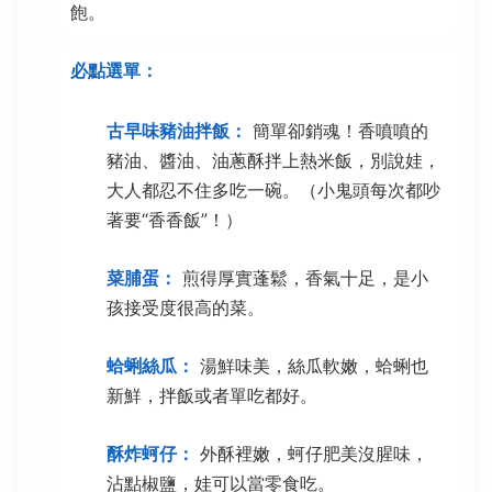
飽。
必點選單：
古早味豬油拌飯：
簡單卻銷魂！香噴噴的
豬油、醬油、油蔥酥拌上熱米飯，別說娃，
大人都忍不住多吃一碗。（小鬼頭每次都吵
著要“香香飯”！）
菜脯蛋：
煎得厚實蓬鬆，香氣十足，是小
孩接受度很高的菜。
蛤蜊絲瓜：
湯鮮味美，絲瓜軟嫩，蛤蜊也
新鮮，拌飯或者單吃都好。
酥炸蚵仔：
外酥裡嫩，蚵仔肥美沒腥味，
沾點椒鹽，娃可以當零食吃。